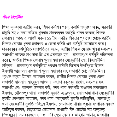
স্টাফ রিপোর্টার
শিক্ষা ব্যবস্থা জাতীয় করন, শিক্ষা কমিশন গঠন, কওমি মাদ্রাসা সনদ, সরকারি
চাকুরি সহ ৬ দফা দাবিতে খুলনায় মানববন্ধন কর্মসুচি পালন করেছে শিক্ষক
ফোরাম। আজ ২ আগষ্ট সকাল ১১ টায় নগরীর পিকচার প্যালেস মোড়ে জাতীয়
শিক্ষক ফোরাম খুলনা মহানগর ও জেলা কমিটি এই কর্মসুচি আয়োজন করে।
মানববন্ধন কর্মসুচিতে সভাপতিত্ব করেন, জাতীয় শিক্ষক ফোরাম খুলনা মহানগর
সভাপতি হাফেজ মাওলানা জি এম এমদাদুল হক। মানববন্ধন কর্মসুচি পরিচালনা
করেন, জাতীয় শিক্ষক ফোরাম খুলনা মহানগর সেক্রেটারি মো: নিজামউদ্দিন
মল্লিক। মানববন্ধন কর্মসুচিতে প্রধান অতিথি হিসেবে উপস্থিত ছিলেন,
ইসলামী আন্দোলন বাংলাদেশ খুলনা মহানগর সহ সভাপতি মো: নাসিরুদ্দিন।
প্রধান বক্তা হিসেবে আলেচনা করেন, জাতীয় শিক্ষক ফোরাম খুলনা জেলা
সভাপতি মাওলানা মাহবুবুল আলম। এছাড়া বক্তব্য রাখেন, মহানগর সহ
সভাপতি মো: কামরুল ইসলাম কচি, সদর থানা সভাপতি মাওলানা মাজহারুল
ইসলাম, দৌলতপুর থানা সভাপতি মুফতি আব্দুল্লাহ, সোনাডাঙ্গা থানা সেক্রেটারি
মুফতি মোশতাক আহমেদ, সদর থানা সেক্রেটারি মুফতি নাজিমুদ্দিন, দৌলতপুর
থানা সেক্রেটারি মুফতি শহিদুল ইসলাম, সোনাডাঙ্গা থানার প্রচার সম্পাদক মুফতি
আছিফুর রহমান, ছাত্রনেতা মোহাম্মাদ মাশরাফি বিন মোর্তজা সহ অন্যান্য
শিক্ষকবৃন্দ। মানববন্ধনে ৬ দফা দাবি মেনে নেওয়ার আহবান জানান,অন্যথায়