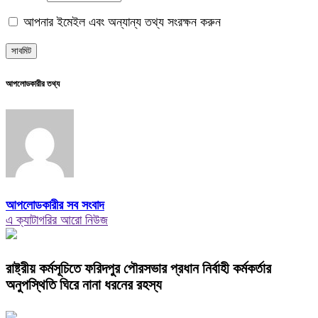
আপনার ইমেইল এবং অন্যান্য তথ্য সংরক্ষন করুন
আপলোডকারীর তথ্য
আপলোডকারীর সব সংবাদ
এ ক্যাটাগরির আরো নিউজ
রাষ্ট্রীয় কর্মসূচিতে ফরিদপুর পৌরসভার প্রধান নির্বাহী কর্মকর্তার
অনুপস্থিতি ঘিরে নানা ধরনের রহস্য