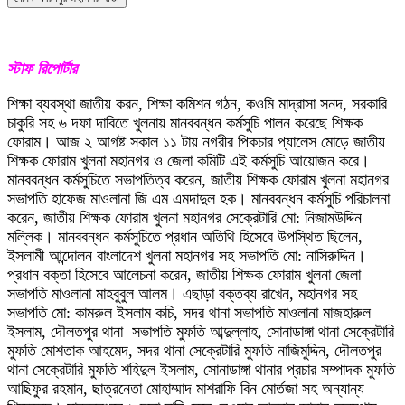
স্টাফ রিপোর্টার
শিক্ষা ব্যবস্থা জাতীয় করন, শিক্ষা কমিশন গঠন, কওমি মাদ্রাসা সনদ, সরকারি
চাকুরি সহ ৬ দফা দাবিতে খুলনায় মানববন্ধন কর্মসুচি পালন করেছে শিক্ষক
ফোরাম। আজ ২ আগষ্ট সকাল ১১ টায় নগরীর পিকচার প্যালেস মোড়ে জাতীয়
শিক্ষক ফোরাম খুলনা মহানগর ও জেলা কমিটি এই কর্মসুচি আয়োজন করে।
মানববন্ধন কর্মসুচিতে সভাপতিত্ব করেন, জাতীয় শিক্ষক ফোরাম খুলনা মহানগর
সভাপতি হাফেজ মাওলানা জি এম এমদাদুল হক। মানববন্ধন কর্মসুচি পরিচালনা
করেন, জাতীয় শিক্ষক ফোরাম খুলনা মহানগর সেক্রেটারি মো: নিজামউদ্দিন
মল্লিক। মানববন্ধন কর্মসুচিতে প্রধান অতিথি হিসেবে উপস্থিত ছিলেন,
ইসলামী আন্দোলন বাংলাদেশ খুলনা মহানগর সহ সভাপতি মো: নাসিরুদ্দিন।
প্রধান বক্তা হিসেবে আলেচনা করেন, জাতীয় শিক্ষক ফোরাম খুলনা জেলা
সভাপতি মাওলানা মাহবুবুল আলম। এছাড়া বক্তব্য রাখেন, মহানগর সহ
সভাপতি মো: কামরুল ইসলাম কচি, সদর থানা সভাপতি মাওলানা মাজহারুল
ইসলাম, দৌলতপুর থানা সভাপতি মুফতি আব্দুল্লাহ, সোনাডাঙ্গা থানা সেক্রেটারি
মুফতি মোশতাক আহমেদ, সদর থানা সেক্রেটারি মুফতি নাজিমুদ্দিন, দৌলতপুর
থানা সেক্রেটারি মুফতি শহিদুল ইসলাম, সোনাডাঙ্গা থানার প্রচার সম্পাদক মুফতি
আছিফুর রহমান, ছাত্রনেতা মোহাম্মাদ মাশরাফি বিন মোর্তজা সহ অন্যান্য