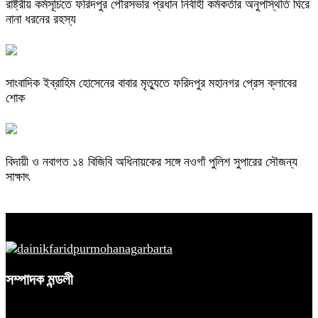
রাষ্ট্রীয় কর্মসূচিতে ফরিদপুর পৌরসভার প্রধান নির্বাহী কর্মকর্তার অনুপস্থিতি ঘিরে
নানা ধরনের রহস্য
সাংবাদিক ইব্রাহিম হোসেনের বাবার মৃত্যুতে ফরিদপুর মহানগর প্রেস ক্লাবের
শোক
বিদায়ী ও নবাগত ১৪ বিজিবি অধিনায়কের সঙ্গে নওগাঁ পুলিশ সুপারের সৌজন্য
সাক্ষাৎ
সম্পাদক মন্ডলী