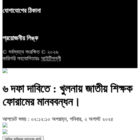
যোগাযোগের ঠিকানা
প্রয়োজনীয় লিঙ্ক
© সর্বস্বত্ব সংরক্ষিত © ২০২৬
কারিগরি সহযোগিতায়ঃ
আইটিপল্লী
৬ দফা দাবিতে : খুলনায় জাতীয় শিক্ষক
ফোরামের মানববন্ধন।
আপডেট সময় : ০২:১২:১০ অপরাহ্ন, শনিবার, ২ অগাস্ট ২০২৫
দৈনিক ফরিদপুর মহানগর বার্তা