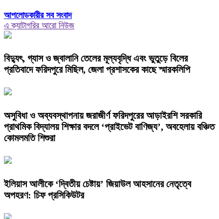
আপলোডকারীর সব সংবাদ
এ ক্যাটাগরির আরো নিউজ
বিদ্যুৎ, গ্যাস ও জ্বালানি তেলের মূল্যবৃদ্ধি এবং ভুতুড়ে বিলের
প্রতিবাদে ফরিদপুরে মিছিল, জেলা প্রশাসকের কাছে স্মারকলিপি
অসুবিধা ও অব্যবস্থাপনায় জরাজীর্ণ ফরিদপুরের আড়াইরশি সরকারি
প্রাথমিক বিদ্যালয় শিক্ষার বদলে ‘প্রাইভেট বাণিজ্য’, অবহেলায় বঞ্চিত
কোমলমতি শিশুরা
ইলিয়াস আলীকে ‘দ্বিতীয় চেষ্টায়’ জিয়াউল আহসানের নেতৃত্বে
অপহরণ: চিফ প্রসিকিউটর