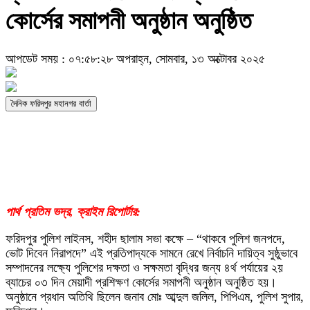
কোর্সের সমাপনী অনুষ্ঠান অনুষ্ঠিত
আপডেট সময় : ০৭:৫৮:২৮ অপরাহ্ন, সোমবার, ১৩ অক্টোবর ২০২৫
দৈনিক ফরিদপুর মহানগর বার্তা
পার্থ প্রতিম ভদ্র, ক্রাইম রিপোর্টার:
ফরিদপুর পুলিশ লাইনস, শহীদ ছালাম সভা কক্ষে – “থাকবে পুলিশ জনপদে,
ভোট দিবেন নিরাপদে” এই প্রতিপাদ্যকে সামনে রেখে নির্বাচনি দায়িত্ব সুষ্ঠুভাবে
সম্পাদনের লক্ষ্যে পুলিশের দক্ষতা ও সক্ষমতা বৃদ্ধির জন্য ৪র্থ পর্যায়ের ২য়
ব্যাচের ০৩ দিন মেয়াদী প্রশিক্ষণ কোর্সের সমাপনী অনুষ্ঠান অনুষ্ঠিত হয়।
অনুষ্ঠানে প্রধান অতিথি ছিলেন জনাব মোঃ আব্দুল জলিল, পিপিএম, পুলিশ সুপার,