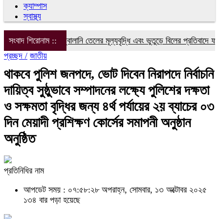
ক্যাম্পাস
স্বাস্থ্য
বিদ্যুৎ, গ্যাস ও জ্বালানি তেলের মূল্যবৃদ্ধি এবং ভুতুড়ে বিলের প্রতিবাদে ফরিদপ
সংবাদ শিরোনাম ::
প্রচ্ছদ /
জাতীয়
থাকবে পুলিশ জনপদে, ভোট দিবেন নিরাপদে নির্বাচনি
দায়িত্ব সুষ্ঠুভাবে সম্পাদনের লক্ষ্যে পুলিশের দক্ষতা
ও সক্ষমতা বৃদ্ধির জন্য ৪র্থ পর্যায়ের ২য় ব্যাচের ০৩
দিন মেয়াদী প্রশিক্ষণ কোর্সের সমাপনী অনুষ্ঠান
অনুষ্ঠিত
প্রতিনিধির নাম
আপডেট সময় : ০৭:৫৮:২৮ অপরাহ্ন, সোমবার, ১৩ অক্টোবর ২০২৫
১৩৪ বার পড়া হয়েছে