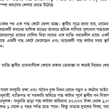
ম্পদ ধ্বংসের খেলায় মেতে উঠেছে
কের পর এক গাছ কেটে ফেলা হচ্ছে। স্থানীয় সূত্রে জানা যায়, গ্রামের 
 কয়েকটি ভবনের মালিক রাতের আঁধারে শ্রমিক লাগিয়ে মূল্যবান গাছগুল
োহনপুর গ্রামের সেলিম মিয়া নামের এক ব্যক্তি শুয়ারখীল গ্রামে একট
গিয়ে একটি গাছ কেটে ফেলেছেন এবং আরেকটি গাছ কাটার সময় স্থান
েন।
ক্তি স্থানীয় গ্রামবাসীকে কোনো প্রকার তোয়াক্কা না করেই নিজের খেয
ালে বনভূমি রক্ষা এবং অবৈধ বৃক্ষ নিধন রোধে নতুন ও কঠোর আইন প
য়ী, ব্যক্তিগত বা সরকারি জমিতে গাছ কাটার পূর্বে স্থানীয় বন বিভা
যতামূলক। অনুমতি ছাড়া গাছ কাটলে জরিমানা ৫০,০০০ টাকা থেকে ১,
াদণ্ড ১ থেকে ৫ বছর পর্যন্ত হতে পারে। কিন্তু অত্যন্ত দুঃখের বিষয়, শু