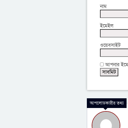
নাম
ইমেইল
ওয়েবসাইট
আপনার ইমেইল
আপলোডকারীর তথ্য