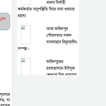
প্রধান নির্বাহী
কর্মকর্তার অনুপস্থিতি ঘিরে নানা ধরনের
রহস্য
gle
আজ ফরিদপুর
পৌরসভার সকল
যানবাহনে রিফুয়েলিং
সম্পন্ন।
ফরিদপুরের
চরভদ্রাসনে ইউসুফ
শেখকে বিষ প্রয়োগে
হত্যার অভিযোগ
ৃশ্যের
ফরিদপুরে ৫৩ লিটার
িত, যা
চোলাই মদসহ দুই
ি রাতের