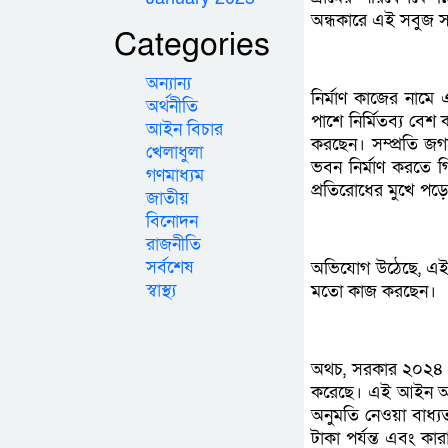
অন্ধকারে এই সবুজ স
Categories
অন্যান্য
নির্মাণ কাজের নামে এ
অর্থনীতি
পাশে নির্মিতব্য বেশ
আইন বিচার
করছেন। সম্প্রতি জগম
খেলাধুলা
ভবন নির্মাণ করতে 
গণমাধ্যম
প্রতিরোধের মুখে পড়
জাতীয়
বিনোদন
রাজনীতি
সর্বশেষ
অভিযোগ উঠেছে, এই ব্য
স্বাস্থ্য
মতো কাজ করছেন।
অথচ, সরকার ২০২৪ স
করেছে। এই আইন অনুযা
অনুমতি নেওয়া বাধ্
টাকা পর্যন্ত এবং কার