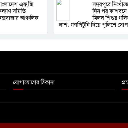
াংলাদেশ এফ,জি
সদরপুরে নিখোঁজ
ল্যাণ সমিতি
দিন পর কাশবনে
ক্সবাজার আঞ্চলিক
মিলল শিশুর গলি
লাশ: গণপিটুনি দিয়ে পুলিশে সোপর
যোগাযোগের ঠিকানা
প্