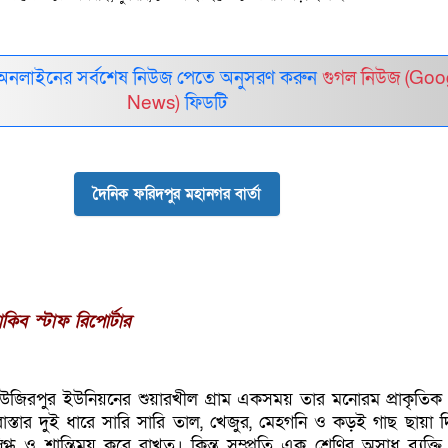
অনলাইনের সর্বশেষ নিউজ পেতে অনুসরণ করুন
গুগল নিউজ (Goo
News)
ফিডটি
দৈনিক ফরিদপুর মহানগর বার্তা
কিব স্টাফ রিপোর্টার
 উজিরপুর ইউনিয়নের শুয়ারখীল গ্রাম একসময় তার মনোরম প্রাকৃতিক দ
াস্তার দুই ধারে সারি সারি তাল, খেজুর, মেহগনি ও কড়ই গাছ ছায়া দ
িগ্ধ ও শান্তিময় করে রাখত। কিন্তু সম্প্রতি এক শ্রেণির অসাধু ব্যক্ত