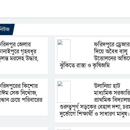
 নিউজ
রিদপুর জেলার
ফরিদপুরে ড্রেজার
ানাইপুরে গৃহবধূর
দিয়ে অবৈধ বালু
ুলন্ত মরদেহ উদ্ধার,
উত্তোলনের অভিয
ঝুঁকিতে রাস্তা ও কৃষিজমি
ফরিদপুরের কিশোর
উলানিয়া হাট
াঈম সেক নিখোঁজ,
মাধ্যমিক সরকারি
ন্ধান চেয়ে পরিবারের
প্রাথমিক বিদ্যাল
গুরুত্বপূর্ণ সড়কের বেহাল দশা, চর
দুর্ভোগে শিক্ষার্থী ও সাধারণ মানুষ।