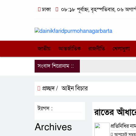
ঢাকা
০৮:১৮ পূর্বাহ্ন, বৃহস্পতিবার, ০৬ অগাস
জাতীয়
আন্তর্জাতিক
রাজনীতি
খেলাধুলা
সংবাদ শিরোনাম ::
প্রচ্ছদ /
আইন বিচার
ট্যাগস :
রাতের আঁধারে 
Archives
প্রতিনিধির না
আপডেট সময় : 