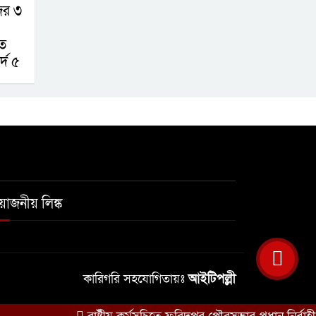
ের ৩
ত
্দ ৫
রয়োজনীয় লিঙ্ক
কারিগরি সহযোগিতায়ঃ
আইটিপল্লী