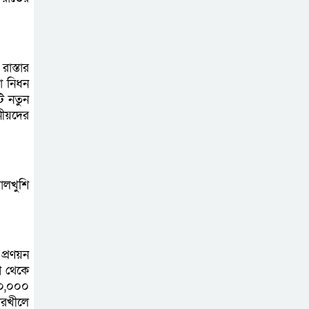
মাদক ব্যবসায়ী
গ্রেফতার
ফরিদপুরে পৃথক
রাস্তার
সড়ক দুর্ঘটনায় নিহত
ো নিধন
ি নতুন
তিন
ীয়দের
মাদারীপুরে ৩ কেজি
গাঁজাসহ দুই নারী
মাদক ব্যবসায়ী
়ালখুশি
গ্রেফতার।
টেপাখোলা গরুর হাট
সংলগ্ন ড্রেন পরিষ্কার
্রণয়ন
গ থেকে
কার্যক্রম চলমান,
০০,০০০
জলাবদ্ধতা নিরসনে পৌরসভার উদ্যোগ
য়ারখীলে