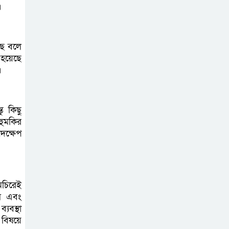
।
টেপাখোলা ইয়াছিন
মঞ্জিল জামে মসজিদ
সংলগ্ন সড়কের
ছে বলে
হয়েছে
জলাবদ্ধতা নিরসনে পাইপ ড্রেন
।
নির্মাণকাজ পরিদর্শন
সাংবাদিক ইব্রাহিম
ু কিছু
হোসেনের বাবার
 হুমকির
মৃত্যুতে ফরিদপুর
দক্ষেপ
মহানগর প্রেস ক্লাবের শোক
বিদায়ী ও নবাগত ১৪
অচিরেই
বিজিবি অধিনায়কের
াম এবং
সঙ্গে নওগাঁ পুলিশ
্যবস্থা
সুপারের সৌজন্য সাক্ষাৎ
বিষয়ে