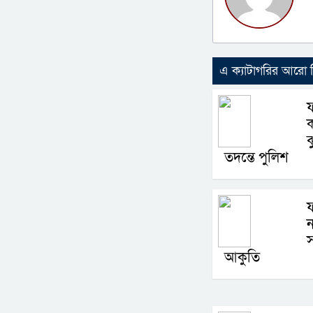
এ ক্যাটাগরির আরো
ফ
ক
ঝ
তদন্তে পুলিশ
ন
স
আকুতি