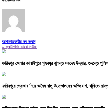
আপলোডকারীর তথ্য
আপলোডকারীর সব সংবাদ
এ ক্যাটাগরির আরো নিউজ
ফরিদপুর জেলার কানাইপুরে গৃহবধূর ঝুলন্ত মরদেহ উদ্ধার, তদন্তে পুলি
ফরিদপুরে ড্রেজার দিয়ে অবৈধ বালু উত্তোলনের অভিযোগ, ঝুঁকিতে রাস্