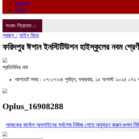
ক্যাম্পাস
স্বাস্থ্য
সংবাদ শিরোনাম ::
প্রচ্ছদ /
আইন বিচার
ফরিদপুর ঈশান ইনস্টিটিউশন হাইস্কুলের নবম শ্রেণ
প্রতিনিধির নাম
আপডেট সময় : ০৭:২৭:৩৪ পূর্বাহ্ন, শুক্রবার, ১৫ অগাস্ট ২০২৫
১৭২ ব
Oplus_16908288
আজকের জার্নাল অনলাইনের সর্বশেষ নিউজ পেতে অনুসরণ করুন
গুগল ন