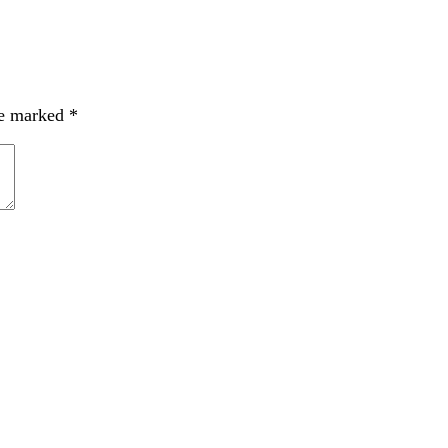
re marked
*