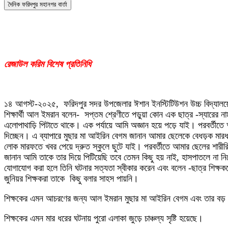
দৈনিক ফরিদপুর মহানগর বার্তা
রেজাউল করিম বিশেষ প্রতিনিধি
১৪ আগস্ট-২০২৫, ফরিদপুর সদর উপজেলার ঈশান ইনস্টিটিউশন উচ্চ বিদ্যালয়ে 
শিক্ষার্থী আল ইমরান বলেন- সপ্তম শ্রেণীতে পড়ুয়া কোন এক ছাত্র -স্যারের
এলোপাথাড়ি পিটাতে থাকে। এক পর্যায়ে আমি অজ্ঞান হয়ে পড়ে যাই। পরবর্তীত
দিচ্ছেন। এ ব্যাপারে মুছার মা আইরিন বেগম জানান আমার ছেলেকে বেধড়ক মারধ
লোক মারফতে খবর পেয়ে দ্রুত স্কুলে ছুটে যাই। পরবর্তীতে আমার ছেলের শারী
জানান আমি তাকে তার দিয়ে পিটিয়েছি তবে তেমন কিছু হয় নাই, হাসপাতলে না নি
যোগাযোগ করা হলে তিনি ঘটনার সত্যতা স্বীকার করেন এবং বলেন -ছাত্র শিক্ষককে 
জুনিয়র শিক্ষকরা তাকে কিছু বলার সাহস পায়নি।
শিক্ষকের এমন আচরণের জন্য আল ইমরান মুছার মা আইরিন বেগম এবং তার বড় ক
শিক্ষকের এমন মার ধরের ঘটনায় পুরো এলাকা জুড়ে চাঞ্চল্য সৃষ্টি হয়েছে।