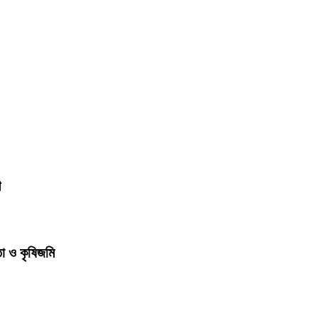
শ
তা ও কৃষিজমি