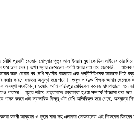
সৌদি প্রবাসী রেজোন মোল্লার পুত্র আল ইমরান মুছা কে ডিস লাইনের তার দিয়ে
 নাম ধরে ডাক দেন। তখন স্যার ভেবেছেন -আমি ওনার নাম ধরে ডেকেছি.। মালেক স্য
ে আমার জ্ঞান ফেরার পর দেখি স্থানীয় বাজারের এক পল্লীচিকিৎসক আমাকে পিঠে র
র করার কারণে গুরুতর অসুস্থ হয়ে পড়ে। তবুও পাষণ্ড শিক্ষক আমার ছেলেকে হা
রিক অবস্থা সংকটাপন্ন হওয়ায় আমি ফরিদপুর মেডিকেল কলেজ হাসপাতালে এনে ভর্
লেও পারতো। মূছার শরীরে বেত্রাঘাতে রক্তাক্ত হওয়া সম্পর্কে জিজ্ঞাসা করা হলে 
শাসন করবে এটা স্বাভাবিক কিন্তু এটা বেশি অতিরিক্ত হয়ে গেছে, অন্যান্য শিক্
ন্যা রজনী আক্তার ও মুছার মামা সহ এলাকার লোকজনেরা এই শিক্ষকের বিচারের 