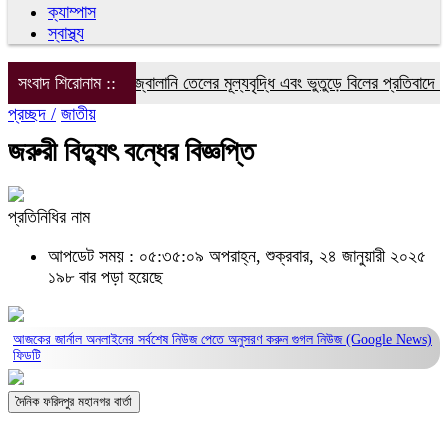
ক্যাম্পাস
স্বাস্থ্য
বিদ্যুৎ, গ্যাস ও জ্বালানি তেলের মূল্যবৃদ্ধি এবং ভুতুড়ে বিলের প্রতিবাদে ফরি
সংবাদ শিরোনাম ::
প্রচ্ছদ /
জাতীয়
জরুরী বিদ্যুৎ বন্ধের বিজ্ঞপ্তি
প্রতিনিধির নাম
আপডেট সময় : ০৫:৩৫:০৯ অপরাহ্ন, শুক্রবার, ২৪ জানুয়ারী ২০২৫
১৯৮ বার পড়া হয়েছে
আজকের জার্নাল অনলাইনের সর্বশেষ নিউজ পেতে অনুসরণ করুন
গুগল নিউজ (Google News)
ফিডটি
দৈনিক ফরিদপুর মহানগর বার্তা