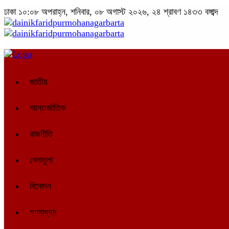
ঢাকা
১০:০৮ অপরাহ্ন, শনিবার, ০৮ অগাস্ট ২০২৬, ২৪ শ্রাবণ ১৪৩৩ বঙ্গাব্দ
জাতীয়
আন্তর্জাতিক
রাজনীতি
খেলাধুলা
বিনোদন
গণমাধ্যম