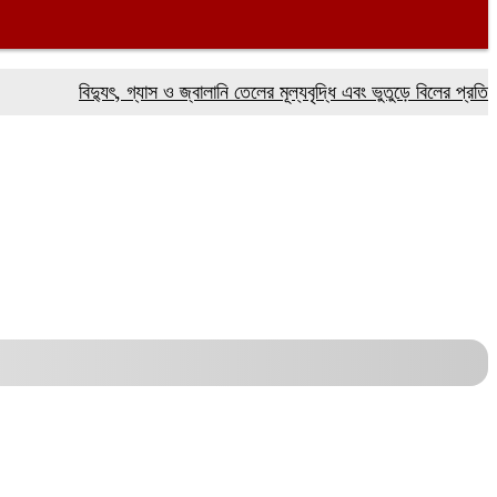
বিদ্যুৎ, গ্যাস ও জ্বালানি তেলের মূল্যবৃদ্ধি এবং ভুতুড়ে বিলের প্রতিবাদে ফর