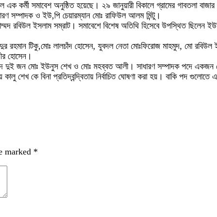
াল এক কর্মী সমাবেশ অনুষ্ঠিত হয়েছে। ২৯ জানুয়ারী বিকালে গ্রামের গাবতলা বাজা
ারণ সম্পাদক ও ইউ,পি চেয়ারম্যান মোঃ রাফিউল আলম মিন্টু।
াম্মদ রবিউল ইসলাম সম্রাট। সমাবেশে বিশেষ অতিথি হিসেবে উপস্থিত ছিলেন ইউ
জাহিদুর রহমান টিকু,মোঃ লালচাঁদ হোসেন, যুবদল নেতা মোঃফিরোজ মাহমুদ, মো রবি
মগীর হোসেন।
াপতি পদে দুই জন মোঃ ইউনুস শেখ ও মোঃ মহব্বত আলী। সাধারণ সম্পাদক পদে একজন
ালু শেখ কে বিনা প্রতিদ্বন্দ্বিতায় নির্বাচিত ঘোষণা করা হয়। বাকি পদ গুলোতে একা
re marked
*