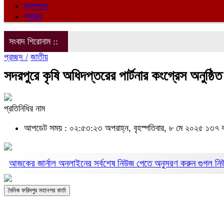
ক্যাম্পাস
স্বাস্থ্য
সংবাদ শিরোনাম ::
প্রচ্ছদ /
জাতীয়
সদরপুরে কৃষি অধিদপ্তরের পার্টনার কংগ্রেস অনুষ্ঠিত
প্রতিনিধির নাম
আপডেট সময় : ০২:৫৩:২৩ অপরাহ্ন, বৃহস্পতিবার, ৮ মে ২০২৫
১৩৭ ব
আজকের জার্নাল অনলাইনের সর্বশেষ নিউজ পেতে অনুসরণ করুন
গুগল ন
দৈনিক ফরিদপুর মহানগর বার্তা