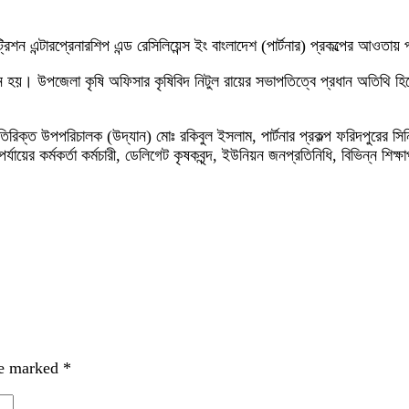
িশন এন্টারপ্রেনারশিপ এন্ড রেসিলিয়েন্স ইং বাংলাদেশ (পার্টনার) প্রকল্পের আওতায় 
ন হয়। উপজেলা কৃষি অফিসার কৃষিবিদ নিটুল রায়ের সভাপতিত্বে প্রধান অতিথি হি
অতিরিক্ত উপপরিচালক (উদ্যান) মোঃ রকিবুল ইসলাম, পার্টনার প্রকল্প ফরিদপুরে
্যায়ের কর্মকর্তা কর্মচারী, ডেলিগেট কৃষকবৃন্দ, ইউনিয়ন জনপ্রতিনিধি, বিভিন্ন শিক্ষ
re marked
*