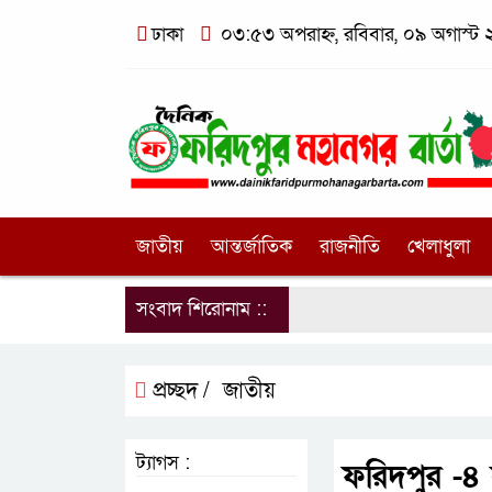
ঢাকা
০৩:৫৩ অপরাহ্ন, রবিবার, ০৯ অগাস্ট ২০
জাতীয়
আন্তর্জাতিক
রাজনীতি
খেলাধুলা
সংবাদ শিরোনাম ::
প্রচ্ছদ /
জাতীয়
ট্যাগস :
ফরিদপুর -৪