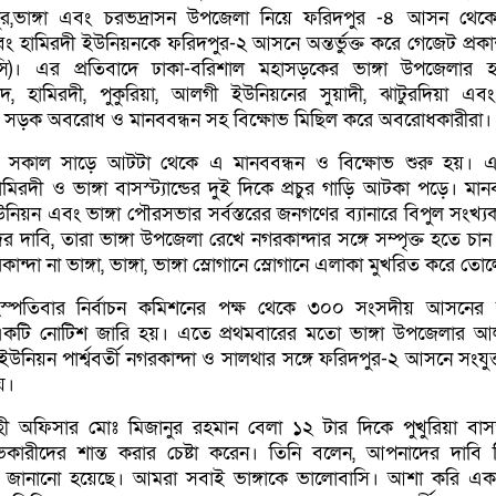
র,ভাঙ্গা এবং চরভদ্রাসন উপজেলা নিয়ে ফরিদপুর -৪ আসন থেকে 
হামিরদী ইউনিয়নকে ফরিদপুর-২ আসনে অন্তর্ভুক্ত করে গেজেট প্রক
সি)। এর প্রতিবাদে ঢাকা-বরিশাল মহাসড়কের ভাঙ্গা উপজেলার হ
দ, হামিরদী, পুকুরিয়া, আলগী ইউনিয়নের সুয়াদী, ঝাটুরদিয়া এবং 
ান্ডে সড়ক অবরোধ ও মানববন্ধন সহ বিক্ষোভ মিছিল করে অবরোধকারীরা।
রবার সকাল সাড়ে আটটা থেকে এ মানববন্ধন ও বিক্ষোভ শুরু হয়। 
হামিরদী ও ভাঙ্গা বাসস্ট্যান্ডের দুই দিকে প্রচুর গাড়ি আটকা পড়ে। মান
য়ন এবং ভাঙ্গা পৌরসভার সর্বস্তরের জনগণের ব্যানারে বিপুল সংখ্যক
 দাবি, তারা ভাঙ্গা উপজেলা রেখে নগরকান্দার সঙ্গে সম্পৃক্ত হতে চান
ান্দা না ভাঙ্গা, ভাঙ্গা, ভাঙ্গা স্লোগানে স্লোগানে এলাকা মুখরিত করে তো
ৃহস্পতিবার নির্বাচন কমিশনের পক্ষ থেকে ৩০০ সংসদীয় আসনের 
ান্ত একটি নোটিশ জারি হয়। এতে প্রথমবারের মতো ভাঙ্গা উপজেলার 
ইউনিয়ন পার্শ্ববর্তী নগরকান্দা ও সালথার সঙ্গে ফরিদপুর-২ আসনে সংযু
়।
াহী অফিসার মোঃ মিজানুর রহমান বেলা ১২ টার দিকে পুখুরিয়া বাসস্ট্
োভকারীদের শান্ত করার চেষ্টা করেন। তিনি বলেন, আপনাদের দাবি নি
জানানো হয়েছে। আমরা সবাই ভাঙ্গাকে ভালোবাসি। আশা করি একটি 