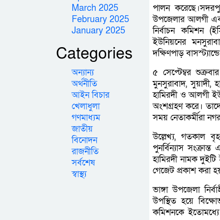
March 2025
পালন করেছে।সদরপু
February 2025
উপজেলার আলগী এবং 
January 2025
নির্বাচন কমিশন (ই
ইউনিয়নের মনসুরাবা
Categories
দক্ষিণপাড় বাসস্ট্য
অন্যান্য
৫ সেপ্টেম্বর শুক্
অর্থনীতি
মুনসুরাবাদ, সুয়াদী, 
আইন বিচার
হামিরদী ও আলগী ইউনি
খেলাধুলা
অংশগ্রহণ করে। তাদের
গণমাধ্যম
সময় নেতাকর্মীরা নগরক
জাতীয়
উল্লেখ্য, গতকাল ব
বিনোদন
পুনর্বিন্যাস সংক্র
রাজনীতি
হামিরদী নামক দুইটি 
সর্বশেষ
গেজেট প্রকাশ করা হয
স্বাস্থ্য
ভাঙ্গা উপজেলা নির্ব
উপস্থিত হয়ে বিক্ষ
কমিশনকে ইতোমধ্যে 