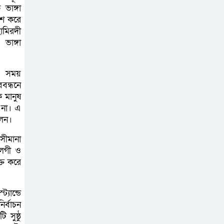
ভাঙ্গা
নেতৃত্বে অপহরণ: চিফ প্রসিকিউটর
াশ করে
ামিরদী
ফরিদপুর জেলা
ভাঙ্গা
পরিষদ ও বর্জ্য
প্রক্রিয়াজাতকরণ
এ সময়
কারখানা পরিদর্শন করলেন স্থানীয় সরকার
ববন্ধনে
বিভাগের সচিব
 মানুষ
 না। এ
৩০ বছরের ভোগান্তি,
লেন।
বসতভিটা রক্ষায়
সীমানা
প্রশাসনের হস্তক্ষেপ
আলগী ও
চান দিনমজুর নুরুল ইসলাম
ক্ত করে
১৮ নম্বর ওয়ার্ডে
যান্ডে
কার্যকর ড্রেনেজ
র্বাচন
সুষ্ঠু
ব্যবস্থার দাবি, পৌর