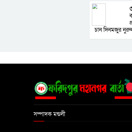
৩
ব
প
চান দিনমজুর নুর
সম্পাদক মন্ডলী