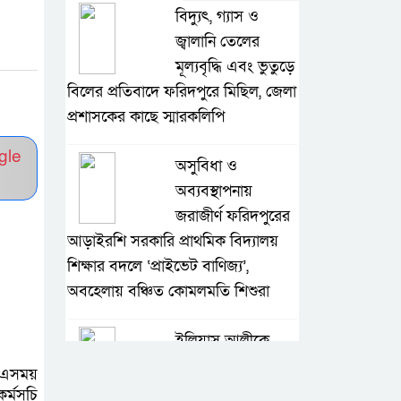
বিদ্যুৎ, গ্যাস ও
জ্বালানি তেলের
মূল্যবৃদ্ধি এবং ভুতুড়ে
বিলের প্রতিবাদে ফরিদপুরে মিছিল, জেলা
প্রশাসকের কাছে স্মারকলিপি
gle
অসুবিধা ও
অব্যবস্থাপনায়
জরাজীর্ণ ফরিদপুরের
আড়াইরশি সরকারি প্রাথমিক বিদ্যালয়
শিক্ষার বদলে ‘প্রাইভেট বাণিজ্য’,
অবহেলায় বঞ্চিত কোমলমতি শিশুরা
ইলিয়াস আলীকে
‘দ্বিতীয় চেষ্টায়’
 এসময়
জিয়াউল আহসানের
্মসূচি