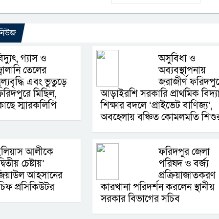
 নিউজ
িদ্যুৎ, গ্যাস ও
অসুবিধা ও
্বালানি তেলের
অব্যবস্থাপনায়
ূল্যবৃদ্ধি এবং ভুতুড়ে
জরাজীর্ণ ফরিদপু
ফরিদপুরে মিছিল,
আড়াইরশি সরকারি প্রাথমিক বিদ্য
কাছে স্মারকলিপি
শিক্ষার বদলে ‘প্রাইভেট বাণিজ্য’,
অবহেলায় বঞ্চিত কোমলমতি শিশু
ইলিয়াস আলীকে
ফরিদপুর জেলা
দ্বিতীয় চেষ্টায়’
পরিষদ ও বর্জ্য
জিয়াউল আহসানের
প্রক্রিয়াজাতকরণ
চিফ প্রসিকিউটর
কারখানা পরিদর্শন করলেন স্থানীয়
সরকার বিভাগের সচিব