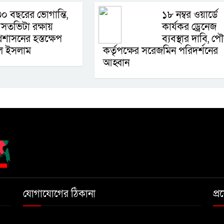
০ বছরের ভোগান্তি,
১৮ নম্বর ওয়ার্ডে
সতভিটা রক্ষায়
কার্যকর ড্রেনেজ
্রশাসনের হস্তক্ষেপ
ব্যবস্থার দাবি, প
ুল ইসলাম
কর্তৃপক্ষের সরেজমিন পরিদর্শনের
আহ্বান
যোগাযোগের ঠিকানা
প্