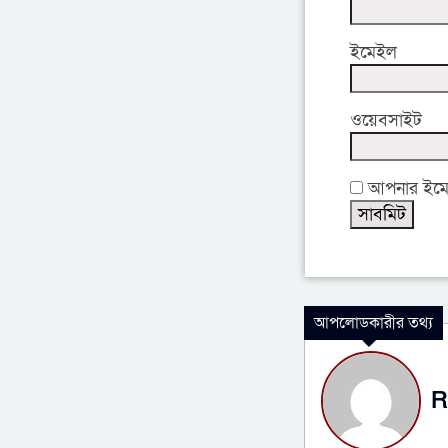
ইমেইল
ওয়েবসাইট
আপনার ইমেইল
আপলোডকারীর তথ্য
R