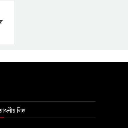
ৌর
রয়োজনীয় লিঙ্ক