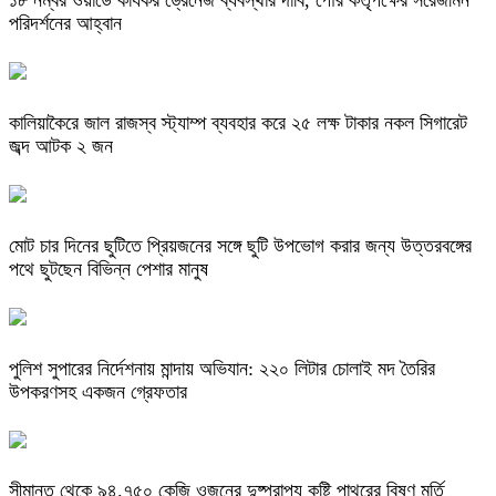
পরিদর্শনের আহ্বান
কালিয়াকৈরে জাল রাজস্ব স্ট্যাম্প ব্যবহার করে ২৫ লক্ষ টাকার নকল সিগারেট
জব্দ আটক ২ জন
মোট চার দিনের ছুটিতে প্রিয়জনের সঙ্গে ছুটি উপভোগ করার জন্য উত্তরবঙ্গের
পথে ছুটছেন বিভিন্ন পেশার মানুষ
পুলিশ সুপারের নির্দেশনায় মান্দায় অভিযান: ২২০ লিটার চোলাই মদ তৈরির
উপকরণসহ একজন গ্রেফতার
সীমান্ত থেকে ৯৪.৭৫০ কেজি ওজনের দুষ্প্রাপ্য কষ্টি পাথরের বিষ্ণু মূর্তি