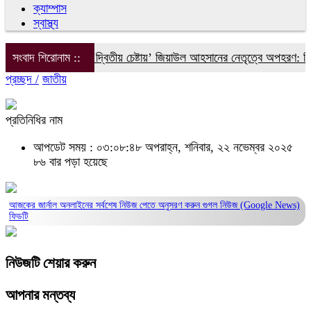
ক্যাম্পাস
স্বাস্থ্য
ইলিয়াস আলীকে ‘দ্বিতীয় চেষ্টায়’ জিয়াউল আহসানের নেতৃত্বে অপহরণ: চিফ প
সংবাদ শিরোনাম ::
প্রচ্ছদ /
জাতীয়
প্রতিনিধির নাম
আপডেট সময় : ০৩:০৮:৪৮ অপরাহ্ন, শনিবার, ২২ নভেম্বর ২০২৫
৮৬ বার পড়া হয়েছে
আজকের জার্নাল অনলাইনের সর্বশেষ নিউজ পেতে অনুসরণ করুন
গুগল নিউজ (Google News)
ফিডটি
নিউজটি শেয়ার করুন
আপনার মন্তব্য