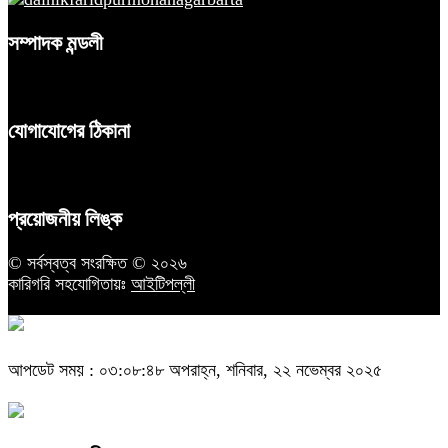
সম্পাদক মন্ডলী
যোগাযোগের ঠিকানা
প্রয়োজনীয় লিঙ্ক
© সর্বস্বত্ব সংরক্ষিত © ২০২৬
কারিগরি সহযোগিতায়ঃ
আইটিপল্লী
আপডেট সময় : ০৩:০৮:৪৮ অপরাহ্ন, শনিবার, ২২ নভেম্বর ২০২৫