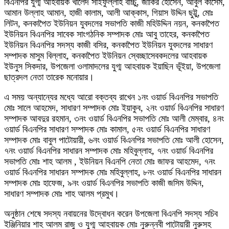
বিএনপির যুগ্ম আহবায়ক খালেদ সাইফুল্লাহ বাচ্চু, জাকির হোসেন, আবুল কাসেম,
আমান উল্লাহ আমান, হাজী কালাম, আলী আক্কাস, গিয়াস উদ্দিন ছুট্টু, মোঃ
লিটন, কনকাপৈত ইউনিয়ন যুবদলের সভাপতি কাজী মহিউদ্দিন নয়ন, কনকাপৈত
ইউনিয়ন বিএনপির সাবেক সাংগঠনিক সম্পাদক মোঃ আবু তাহের, কনকাপৈত
ইউনিয়ন বিএনপির সদস্য কাজী বসির, কনকাপৈত ইউনিয়ন যুবদলের সাধারণ
সম্পাদক মাসুম বিল্লাহ, কনকাপৈত ইউনিয়ন স্বেচ্ছাসেবকদলের আহবায়ক
ইউনুস সিকদার, উপজেলা ওলামাদলের যুগ্ম আহবায়ক ইয়াছিন ভূঁইয়া, উপজেলা
ছাত্রদল নেতা তারেক মনোয়ার।
এ সময় অন্যান্যের মধ্যে আরো বক্তব্য রাখেন ১নং ওয়ার্ড বিএনপির সভাপতি
মোঃ সালে আহমেদ, সাধারণ সম্পাদক মোঃ ইয়াকুব, ২নং ওয়ার্ড বিএনপির সাধারণ
সম্পাদক আবদুর রহমান, ৩নং ওয়ার্ড বিএনপির সভাপতি মোঃ আলী মেম্বার, ৪নং
ওয়ার্ড বিএনপির সাধারণ সম্পাদক মোঃ কামাল, ৫নং ওয়ার্ড বিএনপির সাধারণ
সম্পাদক মোঃ বাবুল পাটোয়ারী, ৬নং ওয়ার্ড বিএনপির সভাপতি মোঃ আলী হোসেন,
৭নং ওয়ার্ড বিএনপির সাধারন সম্পাদক মোঃ মহিবুল্লাহ, ৭নং ওয়ার্ড বিএনপির
সভাপতি মোঃ শাহ আলম , ইউনিয়ন বিএনপি নেতা মোঃ জাফর আহমেদ, ৭নং
ওয়ার্ড বিএনপির সাধারন সম্পাদক মোঃ মহিবুল্লাহ, ৮নং ওয়ার্ড বিএনপির সাধারন
সম্পাদক মোঃ হাফেজ, ৯নং ওয়ার্ড বিএনপির সভাপতি কাজী জসিম উদ্দিন,
সাধারণ সম্পাদক মোঃ শাহ আলম প্রমুখ।
অনুষ্ঠান শেষে সদস্য নবায়নের উদ্বোধন করেন উপজেলা বিএনপি সদস্য সচিব
ইঞ্জিনিয়ার শাহ আলম রাজু ও যুগ্ম আহবায়ক মোঃ নুরুন্নবী পাটোয়ারী নুরুসহ