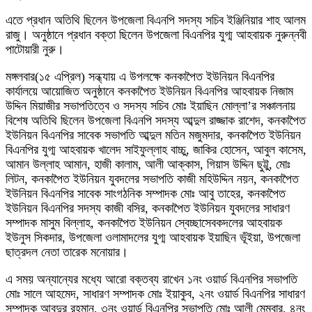
এতে প্রধান অতিথি ছিলেন উপজেলা বিএনপি সদস্য সচিব ইঞ্জিনিয়ার শাহ আলম
রাজু। অনুষ্ঠানে প্রধান বক্তা ছিলেন উপজেলা বিএনপির যুগ্ম আহবায়ক নুরুন্নবী
পাটোয়ারী নুরু।
মঙ্গলবার(১৫ এপ্রিল) সন্ধ্যায় এ উপলক্ষে কনকাপৈত ইউনিয়ন বিএনপির
কার্যালয়ে আয়োজিত অনুষ্ঠানে কনকাপৈত ইউনিয়ন বিএনপির আহবায়ক নিজাম
উদ্দিন মিয়াজীর সভাপতিত্বে ও সদস্য সচিব মোঃ ইয়াছিন মোল্লা’র সঞ্চালনায়
বিশেষ অতিথি ছিলেন উপজেলা বিএনপি সদস্য আব্দুল রাজ্জাক রাশেদ, কনকাপৈত
ইউনিয়ন বিএনপির সাবেক সভাপতি আব্দুল মতিন মজুমদার, কনকাপৈত ইউনিয়ন
বিএনপির যুগ্ম আহবায়ক খালেদ সাইফুল্লাহ বাচ্চু, জাকির হোসেন, আবুল কাসেম,
আমান উল্লাহ আমান, হাজী কালাম, আলী আক্কাস, গিয়াস উদ্দিন ছুট্টু, মোঃ
লিটন, কনকাপৈত ইউনিয়ন যুবদলের সভাপতি কাজী মহিউদ্দিন নয়ন, কনকাপৈত
ইউনিয়ন বিএনপির সাবেক সাংগঠনিক সম্পাদক মোঃ আবু তাহের, কনকাপৈত
ইউনিয়ন বিএনপির সদস্য কাজী বসির, কনকাপৈত ইউনিয়ন যুবদলের সাধারণ
সম্পাদক মাসুম বিল্লাহ, কনকাপৈত ইউনিয়ন স্বেচ্ছাসেবকদলের আহবায়ক
ইউনুস সিকদার, উপজেলা ওলামাদলের যুগ্ম আহবায়ক ইয়াছিন ভূঁইয়া, উপজেলা
ছাত্রদল নেতা তারেক মনোয়ার।
এ সময় অন্যান্যের মধ্যে আরো বক্তব্য রাখেন ১নং ওয়ার্ড বিএনপির সভাপতি
মোঃ সালে আহমেদ, সাধারণ সম্পাদক মোঃ ইয়াকুব, ২নং ওয়ার্ড বিএনপির সাধারণ
সম্পাদক আবদুর রহমান, ৩নং ওয়ার্ড বিএনপির সভাপতি মোঃ আলী মেম্বার, ৪নং