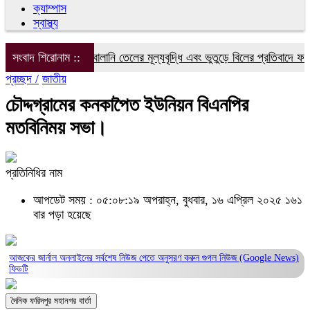
ক্যাম্পাস
স্বাস্থ্য
বিদ্যুৎ, গ্যাস ও জ্বালানি তেলের মূল্যবৃদ্ধি এবং ভুতুড়ে বিলের প্রতিবাদে ফরিদপু
সংবাদ শিরোনাম ::
প্রচ্ছদ /
জাতীয়
চৌদ্দগ্রামের কনকাপৈত ইউনিয়ন বিএনপির
মতবিনিময় সভা।
প্রতিনিধির নাম
আপডেট সময় : ০৫:০৮:১৯ অপরাহ্ন, বুধবার, ১৬ এপ্রিল ২০২৫
১৬১
বার পড়া হয়েছে
আজকের জার্নাল অনলাইনের সর্বশেষ নিউজ পেতে অনুসরণ করুন
গুগল নিউজ (Google News)
ফিডটি
দৈনিক ফরিদপুর মহানগর বার্তা