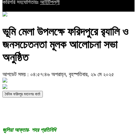
কারিগরি সহযোগিতায়ঃ
আইটিপল্লী
ভূমি মেলা উপলক্ষে ফরিদপুরে র‍্যালি ও
জনসচেতনতা মূলক আলোচনা সভা
অনুষ্ঠিত
আপডেট সময় : ০৪:৫৭:৪৬ অপরাহ্ন, বৃহস্পতিবার, ২৯ মে ২০২৫
দৈনিক ফরিদপুর মহানগর বার্তা
জুলিয়া আক্তার- শহর প্রতিনিধি