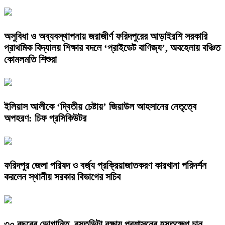
অসুবিধা ও অব্যবস্থাপনায় জরাজীর্ণ ফরিদপুরের আড়াইরশি সরকারি
প্রাথমিক বিদ্যালয় শিক্ষার বদলে ‘প্রাইভেট বাণিজ্য’, অবহেলায় বঞ্চিত
কোমলমতি শিশুরা
ইলিয়াস আলীকে ‘দ্বিতীয় চেষ্টায়’ জিয়াউল আহসানের নেতৃত্বে
অপহরণ: চিফ প্রসিকিউটর
ফরিদপুর জেলা পরিষদ ও বর্জ্য প্রক্রিয়াজাতকরণ কারখানা পরিদর্শন
করলেন স্থানীয় সরকার বিভাগের সচিব
৩০ বছরের ভোগান্তি, বসতভিটা রক্ষায় প্রশাসনের হস্তক্ষেপ চান