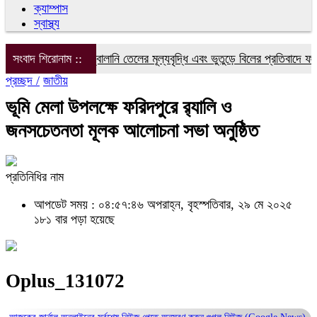
ক্যাম্পাস
স্বাস্থ্য
বিদ্যুৎ, গ্যাস ও জ্বালানি তেলের মূল্যবৃদ্ধি এবং ভুতুড়ে বিলের প্রতিবাদে ফরিদপ
সংবাদ শিরোনাম ::
প্রচ্ছদ /
জাতীয়
ভূমি মেলা উপলক্ষে ফরিদপুরে র‍্যালি ও
জনসচেতনতা মূলক আলোচনা সভা অনুষ্ঠিত
প্রতিনিধির নাম
আপডেট সময় : ০৪:৫৭:৪৬ অপরাহ্ন, বৃহস্পতিবার, ২৯ মে ২০২৫
১৮১ বার পড়া হয়েছে
Oplus_131072