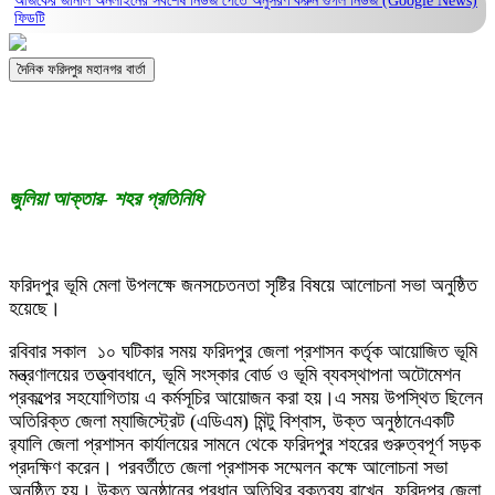
আজকের জার্নাল অনলাইনের সর্বশেষ নিউজ পেতে অনুসরণ করুন
গুগল নিউজ (Google News)
ফিডটি
দৈনিক ফরিদপুর মহানগর বার্তা
জুলিয়া আক্তার- শহর প্রতিনিধি
ফরিদপুর ভূমি মেলা উপলক্ষে জনসচেতনতা সৃষ্টির বিষয়ে আলোচনা সভা অনুষ্ঠিত
হয়েছে।
রবিবার সকাল ১০ ঘটিকার সময় ফরিদপুর জেলা প্রশাসন কর্তৃক আয়োজিত ভূমি
মন্ত্রণালয়ের তত্ত্বাবধানে, ভূমি সংস্কার বোর্ড ও ভূমি ব্যবস্থাপনা অটোমেশন
প্রকল্পের সহযোগিতায় এ কর্মসূচির আয়োজন করা হয়।এ সময় উপস্থিত ছিলেন
অতিরিক্ত জেলা ম্যাজিস্ট্রেট (এডিএম) মিন্টু বিশ্বাস, উক্ত অনুষ্ঠানেএকটি
র‍্যালি জেলা প্রশাসন কার্যালয়ের সামনে থেকে ফরিদপুর শহরের গুরুত্বপূর্ণ সড়ক
প্রদক্ষিণ করেন। পরবর্তীতে জেলা প্রশাসক সম্মেলন কক্ষে আলোচনা সভা
অনুষ্ঠিত হয়। উক্ত অনুষ্ঠানের প্রধান অতিথির বক্তব্য রাখেন, ফরিদপুর জেলা