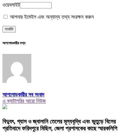
ওয়েবসাইট
আপনার ইমেইল এবং অন্যান্য তথ্য সংরক্ষন করুন
আপলোডকারীর তথ্য
আপলোডকারীর সব সংবাদ
এ ক্যাটাগরির আরো নিউজ
বিদ্যুৎ, গ্যাস ও জ্বালানি তেলের মূল্যবৃদ্ধি এবং ভুতুড়ে বিলের
প্রতিবাদে ফরিদপুরে মিছিল, জেলা প্রশাসকের কাছে স্মারকলিপি