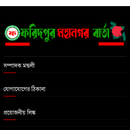
সীমান্ত থেকে ৯৪.৭৫০ কেজি ওজনের
দুষ্প্রাপ্য কষ্টি পাথরের বিষ্ণু মূর্তি উদ্ধার
কালিয়াকৈরে ছিনতাইকারীর হা
সম্পাদক মন্ডলী
রাষ্ট্রীয় কর্মসূচিতে ফরিদপুর পৌরসভার
প্রধান নির্বাহী কর্মকর্তার অনুপস্থিতি
ঘিরে নানা ধরনের রহস্য
যোগাযোগের ঠিকানা
আজ ফরিদপুর পৌরসভার সকল
যানবাহনে রিফুয়েলিং সম্পন্ন।
প্রয়োজনীয় লিঙ্ক
ফরিদপুরের চরভদ্রাসনে ইউসুফ