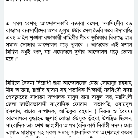
এ সময় বেশম্য আন্দোলনকারি বক্তারা বলেন, “নরসিংদীর বড়
বাজারে ব্যবসায়ীদের ওপর জুলুম, টর্চার সেল তৈরি করে চাঁদাবাজি
এবং আইন শৃঙ্খলা রক্ষাকারী বাহিনীর নীরব ভূমিকার বিরুদ্ধে ছাত্র
সমাজ সোচ্চার আন্দোলন গড়ে তুলবে । আজকের এই মশাল
মিছিল শুধুই শুরু, নয় প্রয়োজনে দুর্বার আন্দোলন গড়ে তোলা
হবে।”
মিছিলে বৈষম্য বিরোধী ছাত্র আন্দোলনের নেতা সোহানুর রহমান,
মীম আক্তার, রাজীব হাসান সহ শতাধিক শিক্ষার্থী, নরসিংদী সদর
প্রেসক্লাবের সাধারন সম্পাদক মাসুদ রানা বাবুল সহ, নরসিংদী
জেলা জাতীয়তাবাদী সাংবাদিক ফোরাম সভাপতি, ওবায়দুল
ইসলাম, প্রচার সম্পাদক, আতিকুর রহমান ( নিরন) ও বৈষম্য
আন্দোলনে যুদ্ধাহত জুলাই যোদ্ধা ইউসুফ ভুঁইয়া, উপস্থিত ছিলেন,
সাংবাদিক ডাঃ শেখ জাহাঙ্গীর আলম (রনি) কার্য নির্বাহী সদস্য মোঃ
তালাত মাহামুদ সহ সকল সদস্য সাংবাদিক গণ অংশগ্রহণ করেন