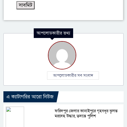
আপলোডকারীর তথ্য
আপলোডকারীর সব সংবাদ
এ ক্যাটাগরির আরো নিউজ
ফরিদপুর জেলার কানাইপুরে গৃহবধূর ঝুলন্ত
মরদেহ উদ্ধার, তদন্তে পুলিশ