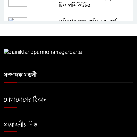
চিফ প্রসিকিউটর
ফরিদপুর জেলা পরিষদ ও বর্জ্য
প্রক্রিয়াজাতকরণ কারখানা পরিদর্শন
করলেন স্থানীয় সরকার বিভাগের সচিব
৩০ বছরের ভোগান্তি, বসতভিটা রক্ষায়
প্রশাসনের হস্তক্ষেপ চান দিনমজুর
নুরুল ইসলাম
সম্পাদক মন্ডলী
১৮ নম্বর ওয়ার্ডে কার্যকর ড্রেনেজ
ব্যবস্থার দাবি, পৌর কর্তৃপক্ষের
যোগাযোগের ঠিকানা
সরেজমিন পরিদর্শনের আহ্বান
কালিয়াকৈরে জাল রাজস্ব স্ট্যাম্প
প্রয়োজনীয় লিঙ্ক
ব্যবহার করে ২৫ লক্ষ টাকার নকল
সিগারেট জব্দ আটক ২ জন