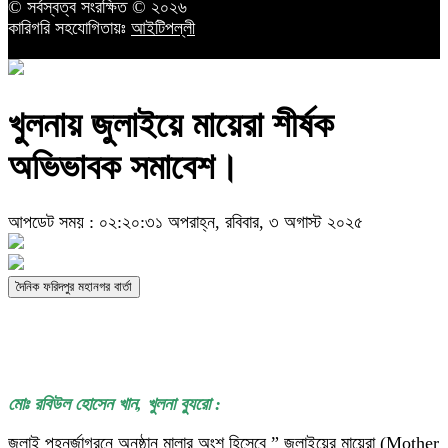
© সর্বস্বত্ব সংরক্ষিত © ২০২৬
কারিগরি সহযোগিতায়ঃ
আইটিপল্লী
খুলনায় জুলাইয়ে মায়েরা শীর্ষক
অভিভাবক সমাবেশ।
আপডেট সময় : ০২:২০:৩১ অপরাহ্ন, রবিবার, ৩ অগাস্ট ২০২৫
দৈনিক ফরিদপুর মহানগর বার্তা
মোঃ রবিউল হোসেন খান, খুলনা ব্যুরো :
জুলাই পহনর্জাগরনে অনুষ্ঠান মালার অংশ হিসেবে ” জুলাইয়ের মায়েরা (Mother