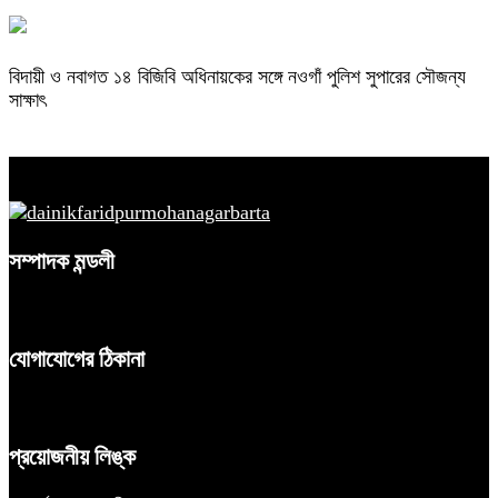
বিদায়ী ও নবাগত ১৪ বিজিবি অধিনায়কের সঙ্গে নওগাঁ পুলিশ সুপারের সৌজন্য
সাক্ষাৎ
সম্পাদক মন্ডলী
যোগাযোগের ঠিকানা
প্রয়োজনীয় লিঙ্ক