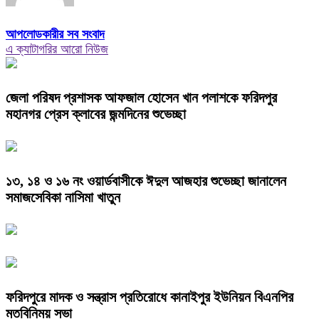
আপলোডকারীর সব সংবাদ
এ ক্যাটাগরির আরো নিউজ
জেলা পরিষদ প্রশাসক আফজাল হোসেন খান পলাশকে ফরিদপুর
মহানগর প্রেস ক্লাবের জন্মদিনের শুভেচ্ছা
১৩, ১৪ ও ১৬ নং ওয়ার্ডবাসীকে ঈদুল আজহার শুভেচ্ছা জানালেন
সমাজসেবিকা নাসিমা খাতুন
ফরিদপুরে মাদক ও সন্ত্রাস প্রতিরোধে কানাইপুর ইউনিয়ন বিএনপির
মতবিনিময় সভা