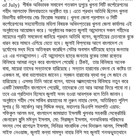
of July) শীর্ষক অবিভাবক সমাবেশ গতকাল দুপুরে খুলনা সিটি কর্পোরেশনের
শহীদ আলতাফ মিলনায়তনে অনুষ্ঠিত হয়। এতে প্রধান অতিথি ছিলেন খুলনা
বিভাগীয় কমিশনার মোঃ ফিরোজ সরকার। খুলনা জেলা প্রশাসন ও সিটি
কর্পোরেশনের সহযোগীতায় মহিলা বিষয়ক অধিদপ্তরের খুলনা জেলা কার্যালয় এই
অনুষ্ঠানের আয়োজন করে। অনুষ্ঠানের শুরুতে জুলাই আন্দোলনে সকল শহীদের
মায়েদের প্রতি সমবেদনা জানিয়ে প্রধান অতিথি বলেন, জুলাইয়ের চেতনাকে বুকে
ধারন করে সামনে এগিয়ে যেতে হবে। জুলাই বিপ্লবের আগে বাংলাদেশ যে
দুর্যোগের মধ্য দিয়ে অতিক্রম করেছিল সেটার অবসান ঘটিয়েছে ছাত্র জনতার
২৪ এর গনআন্দোলন। এই আন্দোলনে ছাত্র জনতার বুকের তাজা রক্তের
বিনিময়ে আমরা নতুন করে বাংলাদেশ পেয়েছি। ঠিকই, তার বিনিময়ে অনেক
বাবা, মায়েরা তাদের সন্তানকে হারিয়েছে। সন্তান হারানোর বেদনা যে কষ্টের তা
একজন মা, বাবা ভালোভাবে জানেন। স্বজন হারানোর ব্যথা শুধু সে জানে যে
হারিয়েছে। এসময় তিনি আরো বলেন, যাদের আত্মত্যাগের বিনিময়ে নতুন করে
একটি বৈষম্যহীন বাংলাদেশ পেয়েছি, তাদেরকে তো আর আমরা ফিরে পাবো না।
তবে এর প্রতিদান হিসেবে জুলাই সনদ হওয়া আবশ্যক বলে তিনি জানান।
অনুষ্ঠানে শহীদ শেখ সাকিব রায়হানের মা নুরুন নাহার বেগম, অতিরিক্ত পুলিশ
সুপার ( ডি সার্কেল) আবু সিদ্দিক শুভ্র, মহানগর বিএনপি সভাপতি এয়াড:
শফিকুল আলম মনা, বাংলাদেশ জামায়াত ইসলামী খুলনার সহকারী সেক্রেটারি
জেনারেল মুন্সি মঈনুল ইসলাম, মো: সিরাজুল ইসলাম, গনঅধিকার পরিষদের
সদস্য শেখ রাশেদুল ইসলাম, সিনিয়র সাংবাদিক শেখ দিদারুল আলম, শিক্ষার্থী
সাইফ নেওয়াজ, জুলাই কন্যা সামসুন নাহার নিশি সহ জুলাই গনঅভ্যুত্থানে