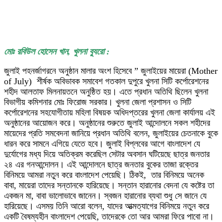
মোঃ রবিউল হোসেন খান, খুলনা ব্যুরো :
জুলাই পহনর্জাগরনে অনুষ্ঠান মালার অংশ হিসেবে ” জুলাইয়ের মায়েরা (Mother
of July) শীর্ষক অবিভাবক সমাবেশ গতকাল দুপুরে খুলনা সিটি কর্পোরেশনের
শহীদ আলতাফ মিলনায়তনে অনুষ্ঠিত হয়। এতে প্রধান অতিথি ছিলেন খুলনা
বিভাগীয় কমিশনার মোঃ ফিরোজ সরকার। খুলনা জেলা প্রশাসন ও সিটি
কর্পোরেশনের সহযোগীতায় মহিলা বিষয়ক অধিদপ্তরের খুলনা জেলা কার্যালয় এই
অনুষ্ঠানের আয়োজন করে। অনুষ্ঠানের শুরুতে জুলাই আন্দোলনে সকল শহীদের
মায়েদের প্রতি সমবেদনা জানিয়ে প্রধান অতিথি বলেন, জুলাইয়ের চেতনাকে বুকে
ধারন করে সামনে এগিয়ে যেতে হবে। জুলাই বিপ্লবের আগে বাংলাদেশ যে
দুর্যোগের মধ্য দিয়ে অতিক্রম করেছিল সেটার অবসান ঘটিয়েছে ছাত্র জনতার
২৪ এর গনআন্দোলন। এই আন্দোলনে ছাত্র জনতার বুকের তাজা রক্তের
বিনিময়ে আমরা নতুন করে বাংলাদেশ পেয়েছি। ঠিকই, তার বিনিময়ে অনেক
বাবা, মায়েরা তাদের সন্তানকে হারিয়েছে। সন্তান হারানোর বেদনা যে কষ্টের তা
একজন মা, বাবা ভালোভাবে জানেন। স্বজন হারানোর ব্যথা শুধু সে জানে যে
হারিয়েছে। এসময় তিনি আরো বলেন, যাদের আত্মত্যাগের বিনিময়ে নতুন করে
একটি বৈষম্যহীন বাংলাদেশ পেয়েছি, তাদেরকে তো আর আমরা ফিরে পাবো না।