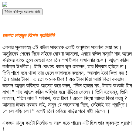
দৈনিক ফরিদপুর মহানগর বার্তা
তালাত মাহামুদ বিশেষ প্রতিনিধি
একবার সুনামগঞ্জে এই বাউল সাধককে একটি অনুষ্ঠানে সংবর্ধনা দেয়া হয়।
অনুষ্ঠানের শেষের দিকে মাইকে ঘােষণা আসলাে, এবারে বাউল সম্রাট শাহ আব্দুল
করিমের হাতে তুলে দেওয়া হবে তিন লাখ টাকার সম্মাননার চেক। আব্দুল করিম
বার্ধক্যে উপনীত। তিনি বােধহয় কানে ভুল শুনলেন, তার বিশ্বাস হচ্ছিল না।
তিনি পাশে বসে থাকা তার ছেলে জালালকে বললেন, “জালাল ইতা কিতা কয় !
তিন হাজার টাকা ! এ তাে অনেক টাকা ! এত টাকা দিয়া আমি কিতা করতাম !
জালাল আব্দুল করিমকে আস্তে করে বলল, “তিন হাজার নয়, টাকার অংকটা তিন
লাখ !” শাহ আব্দুল করিম অস্থির হয়ে দাঁড়িয়ে গেলেন। তিনি হতভম্ব, তিনি
বললেন, “তিন লাখ ? সর্বনাশ, অত টাকা ! এগুলা নিয়্যা আমরা কিতা করমু ?
আমরার টাকার দরকার নাই, মানুষ যে ভালােবাসা দিছে, সেইটাই বড় প্রাপ্তি।
চল চল বাড়ি চল।” বলেই তিনি বেরিয়ে বাড়ির পথে হাঁটা দিলেন ।
একজন মানুষ কতটা নির্লোভ ও সরল হতে পারেন এটি ছিল তার জ্বলন্ত প্রমাণ
!