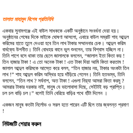
তালাত মাহামুদ বিশেষ প্রতিনিধি
একবার সুনামগঞ্জে এই বাউল সাধককে একটি অনুষ্ঠানে সংবর্ধনা দেয়া হয়।
অনুষ্ঠানের শেষের দিকে মাইকে ঘােষণা আসলাে, এবারে বাউল সম্রাট শাহ আব্দুল
করিমের হাতে তুলে দেওয়া হবে তিন লাখ টাকার সম্মাননার চেক। আব্দুল করিম
বার্ধক্যে উপনীত। তিনি বােধহয় কানে ভুল শুনলেন, তার বিশ্বাস হচ্ছিল না।
তিনি পাশে বসে থাকা তার ছেলে জালালকে বললেন, “জালাল ইতা কিতা কয় !
তিন হাজার টাকা ! এ তাে অনেক টাকা ! এত টাকা দিয়া আমি কিতা করতাম !
জালাল আব্দুল করিমকে আস্তে করে বলল, “তিন হাজার নয়, টাকার অংকটা তিন
লাখ !” শাহ আব্দুল করিম অস্থির হয়ে দাঁড়িয়ে গেলেন। তিনি হতভম্ব, তিনি
বললেন, “তিন লাখ ? সর্বনাশ, অত টাকা ! এগুলা নিয়্যা আমরা কিতা করমু ?
আমরার টাকার দরকার নাই, মানুষ যে ভালােবাসা দিছে, সেইটাই বড় প্রাপ্তি।
চল চল বাড়ি চল।” বলেই তিনি বেরিয়ে বাড়ির পথে হাঁটা দিলেন ।
একজন মানুষ কতটা নির্লোভ ও সরল হতে পারেন এটি ছিল তার জ্বলন্ত প্রমাণ
!
নিউজটি শেয়ার করুন