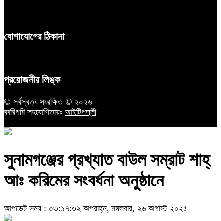
যোগাযোগের ঠিকানা
প্রয়োজনীয় লিঙ্ক
© সর্বস্বত্ব সংরক্ষিত © ২০২৬
কারিগরি সহযোগিতায়ঃ
আইটিপল্লী
সুনামগঞ্জের প্রখ্যাত বাউল সম্রাট শাহ্
আঃ করিমের সংবর্ধনা অনুষ্ঠানে
আপডেট সময় : ০৩:১৭:৩২ অপরাহ্ন, মঙ্গলবার, ২৬ অগাস্ট ২০২৫