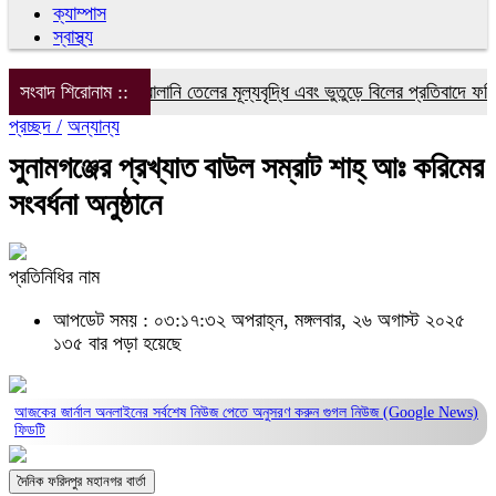
ক্যাম্পাস
স্বাস্থ্য
বিদ্যুৎ, গ্যাস ও জ্বালানি তেলের মূল্যবৃদ্ধি এবং ভুতুড়ে বিলের প্রতিবাদে ফরিদপু
সংবাদ শিরোনাম ::
প্রচ্ছদ /
অন্যান্য
সুনামগঞ্জের প্রখ্যাত বাউল সম্রাট শাহ্ আঃ করিমের
সংবর্ধনা অনুষ্ঠানে
প্রতিনিধির নাম
আপডেট সময় : ০৩:১৭:৩২ অপরাহ্ন, মঙ্গলবার, ২৬ অগাস্ট ২০২৫
১৩৫ বার পড়া হয়েছে
আজকের জার্নাল অনলাইনের সর্বশেষ নিউজ পেতে অনুসরণ করুন
গুগল নিউজ (Google News)
ফিডটি
দৈনিক ফরিদপুর মহানগর বার্তা