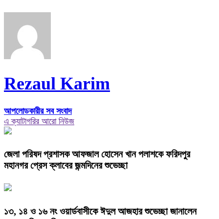
Rezaul Karim
আপলোডকারীর সব সংবাদ
এ ক্যাটাগরির আরো নিউজ
জেলা পরিষদ প্রশাসক আফজাল হোসেন খান পলাশকে ফরিদপুর
মহানগর প্রেস ক্লাবের জন্মদিনের শুভেচ্ছা
১৩, ১৪ ও ১৬ নং ওয়ার্ডবাসীকে ঈদুল আজহার শুভেচ্ছা জানালেন