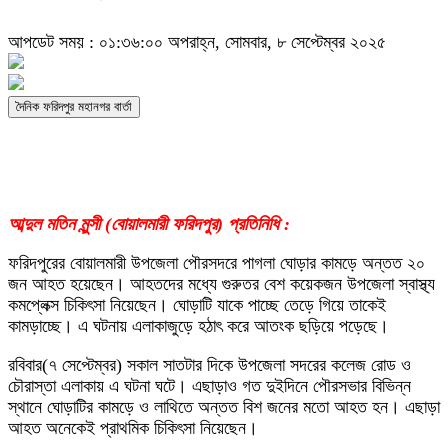
আপডেট সময় : ০১:৩৬:০০ অপরাহ্ন, সোমবার, ৮ সেপ্টেম্বর ২০২৫
দৈনিক ফরিদপুর মহানগর বার্তা
আব্দুল মতিন মুন্সী (বোয়ালমারী ফরিদপুর) প্রতিনিধি :
ফরিদপুরের বোয়ালমারী উপজেলা পৌরসদরে পাগলা ঘোড়ার কামড়ে অন্তত ২০
জন আহত হয়েছেন। আহতদের মধ্যে গুরুতর বেশ কয়েকজন উপজেলা স্বাস্থ্য
কমপ্লেক্স চিকিৎসা নিয়েছেন। ঘোড়াটি যাকে পাচ্ছে তেড়ে গিয়ে তাকেই
কামড়াচ্ছে। এ ঘটনায় এলাকাজুড়ে হঠাৎ করে আতংক ছড়িয়ে পড়েছে।
রবিবার(৭ সেপ্টেম্বর) সকাল সাতটার দিকে উপজেলা সদরের কলেজ রোড ও
চৌরাস্তা এলাকায় এ ঘটনা ঘটে। এছাড়াও গত দুইদিনে পৌরসভার বিভিন্ন
স্থানে ঘোড়াটির কামড়ে ও লাথিতে অন্তত বিশ জনের মতো আহত হন। এছাড়া
আহত অনেকেই প্রাথমিক চিকিৎসা নিয়েছেন।