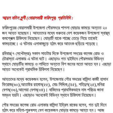
আব্দুল মতিন মুন্সী (বোয়ালমারী ফরিদপুর) প্রতিনিধি :
ফরিদপুরের বোয়ালমারী উপজেলা পৌরসদরে পাগলা ঘোড়ার কামড়ে অন্তত ২০
জন আহত হয়েছেন। আহতদের মধ্যে গুরুতর বেশ কয়েকজন উপজেলা স্বাস্থ্য
কমপ্লেক্স চিকিৎসা নিয়েছেন। ঘোড়াটি যাকে পাচ্ছে তেড়ে গিয়ে তাকেই
কামড়াচ্ছে। এ ঘটনায় এলাকাজুড়ে হঠাৎ করে আতংক ছড়িয়ে পড়েছে।
রবিবার(৭ সেপ্টেম্বর) সকাল সাতটার দিকে উপজেলা সদরের কলেজ রোড ও
চৌরাস্তা এলাকায় এ ঘটনা ঘটে। এছাড়াও গত দুইদিনে পৌরসভার বিভিন্ন
স্থানে ঘোড়াটির কামড়ে ও লাথিতে অন্তত বিশ জনের মতো আহত হন। এছাড়া
আহত অনেকেই প্রাথমিক চিকিৎসা নিয়েছেন।
আহতদের মধ্যে কয়েকজন হলেন, উপজেলার পৌর সদরের বাসিন্দা কাজী হাসান
ফিরোজ(৬০),আতাউর রহমান(৫৫), মোঃ সিদ্দিক,(৪৫), শহিদুল(২৫),মনিরা
বেগম(৩৬),আলেয়া বেগম(৩৪)। বাকিদের প্রাথমিকভাবে নাম পরিচয় জানা
সম্ভব হয়নি। এছাড়াও অনেকেই বিভিন্ন স্থানে চিকিৎসা নিয়েছেন।
পৌর সদরের কলেজ রোড এলাকার বাসিন্দা ইদ্রিস বাকের বলেন, গত দুই দিনে
হঠাৎ করে মহিলা-পুরুষসহ বেশ কয়েকজন ঘোড়ার কামড়ে আহত হন। আজ