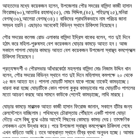
আহতদের মধ্যে কয়েকজন হলেন, উপজেলার পৌর সদরের বাসিন্দা কাজী হাসান
ফিরোজ(৬০),আতাউর রহমান(৫৫), মোঃ সিদ্দিক,(৪৫), শহিদুল(২৫),মনিরা
বেগম(৩৬),আলেয়া বেগম(৩৪)। বাকিদের প্রাথমিকভাবে নাম পরিচয় জানা
সম্ভব হয়নি। এছাড়াও অনেকেই বিভিন্ন স্থানে চিকিৎসা নিয়েছেন।
পৌর সদরের কলেজ রোড এলাকার বাসিন্দা ইদ্রিস বাকের বলেন, গত দুই দিনে
হঠাৎ করে মহিলা-পুরুষসহ বেশ কয়েকজন ঘোড়ার কামড়ে আহত হন। আজ
সকালে পাগলা ঘোড়ার কামড়ে আহত বেশ কয়েকজন উপজেলা স্বাস্থ্য কমপ্লেক্সে
চিকিৎসা নিয়েছেন।
প্রত্যক্ষদর্শী ও পৌরসভার আঁধারকোঠা মহল্লার বাসিন্দা মোঃ নিজাম উদ্দিন খান
বলেন, পৌর সদরের বিভিন্ন স্থানে গত দুই দিনে মহিলাসহ কমপক্ষে ২০ থেকে
২৫ জন আহত হন। পাগলা ঘোড়াটি সামনে যাকে পাচ্ছে তাকেই কামড়াচ্ছে।
ধারনা করা হচ্ছে ঘোড়াটিকে কোন পাগলা কুকুর কামড়ানোর পর ঘোড়াটিও পাগলের
মতো আচরণ করছে আর সামনে কাউকে পেলেই কামড়াচ্ছে, লাথি মারছে।
ঘোড়ার কামড়ে মারাত্মক আহত কাজী হাসান ফিরোজ জানান, সকালে হাঁটার জন্য
রেলস্টেশনে যাচ্ছিলাম। পথিমধ্যে চৌরাস্তায় পৌঁছালে একটি পাগলা ঘোড়া
দৌড়ে এসে কিছু বুঝে ওঠার আগেই পিছনের কোমড়ে কামড় দেয়। তাৎক্ষণিক
লোকজন এসে উদ্ধার করে। পরে উপজেলা স্বাস্থ্য কমপ্লেক্সে চিকিৎসা শেষে
এখন বাড়িতে আছি। তবে আক্রান্ত স্থানে তীব্র ব্যথা অনুভব হচ্ছে। আমার