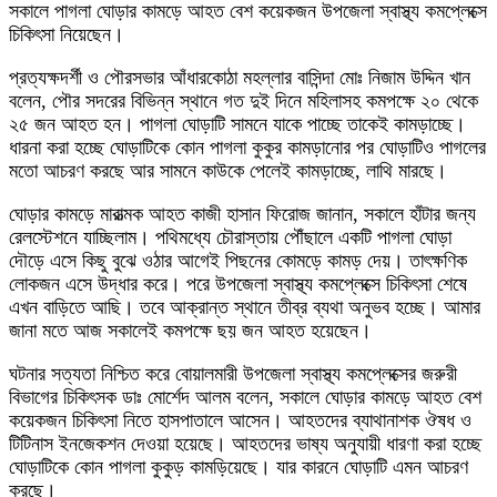
সকালে পাগলা ঘোড়ার কামড়ে আহত বেশ কয়েকজন উপজেলা স্বাস্থ্য কমপ্লেক্সে
চিকিৎসা নিয়েছেন।
প্রত্যক্ষদর্শী ও পৌরসভার আঁধারকোঠা মহল্লার বাসিন্দা মোঃ নিজাম উদ্দিন খান
বলেন, পৌর সদরের বিভিন্ন স্থানে গত দুই দিনে মহিলাসহ কমপক্ষে ২০ থেকে
২৫ জন আহত হন। পাগলা ঘোড়াটি সামনে যাকে পাচ্ছে তাকেই কামড়াচ্ছে।
ধারনা করা হচ্ছে ঘোড়াটিকে কোন পাগলা কুকুর কামড়ানোর পর ঘোড়াটিও পাগলের
মতো আচরণ করছে আর সামনে কাউকে পেলেই কামড়াচ্ছে, লাথি মারছে।
ঘোড়ার কামড়ে মারাত্মক আহত কাজী হাসান ফিরোজ জানান, সকালে হাঁটার জন্য
রেলস্টেশনে যাচ্ছিলাম। পথিমধ্যে চৌরাস্তায় পৌঁছালে একটি পাগলা ঘোড়া
দৌড়ে এসে কিছু বুঝে ওঠার আগেই পিছনের কোমড়ে কামড় দেয়। তাৎক্ষণিক
লোকজন এসে উদ্ধার করে। পরে উপজেলা স্বাস্থ্য কমপ্লেক্সে চিকিৎসা শেষে
এখন বাড়িতে আছি। তবে আক্রান্ত স্থানে তীব্র ব্যথা অনুভব হচ্ছে। আমার
জানা মতে আজ সকালেই কমপক্ষে ছয় জন আহত হয়েছেন।
ঘটনার সত্যতা নিশ্চিত করে বোয়ালমারী উপজেলা স্বাস্থ্য কমপ্লেক্সের জরুরী
বিভাগের চিকিৎসক ডাঃ মোর্শেদ আলম বলেন, সকালে ঘোড়ার কামড়ে আহত বেশ
কয়েকজন চিকিৎসা নিতে হাসপাতালে আসেন। আহতদের ব্যাথানাশক ঔষধ ও
টিটিনাস ইনজেকশন দেওয়া হয়েছে। আহতদের ভাষ্য অনুযায়ী ধারণা করা হচ্ছে
ঘোড়াটিকে কোন পাগলা কুকুড় কামড়িয়েছে। যার কারনে ঘোড়াটি এমন আচরণ
করছে।