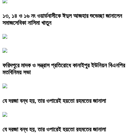
১৩, ১৪ ও ১৬ নং ওয়ার্ডবাসীকে ঈদুল আজহার শুভেচ্ছা জানালেন
সমাজসেবিকা নাসিমা খাতুন
ফরিদপুরে মাদক ও সন্ত্রাস প্রতিরোধে কানাইপুর ইউনিয়ন বিএনপির
মতবিনিময় সভা
যে দরজা বন্ধ হয়, তার ওপারেই হয়তো রহমতের জানালা
যে দরজা বন্ধ হয়, তার ওপারেই হয়তো রহমতের জানালা