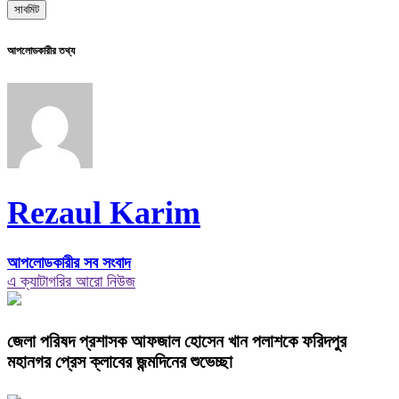
আপলোডকারীর তথ্য
Rezaul Karim
আপলোডকারীর সব সংবাদ
এ ক্যাটাগরির আরো নিউজ
জেলা পরিষদ প্রশাসক আফজাল হোসেন খান পলাশকে ফরিদপুর
মহানগর প্রেস ক্লাবের জন্মদিনের শুভেচ্ছা