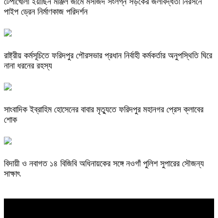
টেপাখোলা ইয়াছিন মঞ্জিল জামে মসজিদ সংলগ্ন সড়কের জলাবদ্ধতা নিরসনে
পাইপ ড্রেন নির্মাণকাজ পরিদর্শন
রাষ্ট্রীয় কর্মসূচিতে ফরিদপুর পৌরসভার প্রধান নির্বাহী কর্মকর্তার অনুপস্থিতি ঘিরে
নানা ধরনের রহস্য
সাংবাদিক ইব্রাহিম হোসেনের বাবার মৃত্যুতে ফরিদপুর মহানগর প্রেস ক্লাবের
শোক
বিদায়ী ও নবাগত ১৪ বিজিবি অধিনায়কের সঙ্গে নওগাঁ পুলিশ সুপারের সৌজন্য
সাক্ষাৎ