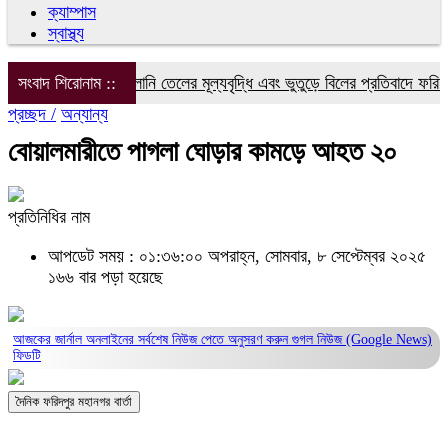
ক্যাম্পাস
স্বাস্থ্য
দ্যুৎ, গ্যাস ও জ্বালানি তেলের মূল্যবৃদ্ধি এবং ভুতুড়ে বিলের প্রতিবাদে ফরিদপুরে
সংবাদ শিরোনাম ::
প্রচ্ছদ /
অন্যান্য
বোয়ালমারীতে পাগলা ঘোড়ার কামড়ে আহত ২০
প্রতিনিধির নাম
আপডেট সময় : ০১:৩৬:০০ অপরাহ্ন, সোমবার, ৮ সেপ্টেম্বর ২০২৫
১৬৬ বার পড়া হয়েছে
আজকের জার্নাল অনলাইনের সর্বশেষ নিউজ পেতে অনুসরণ করুন
গুগল নিউজ (Google News)
ফিডটি
দৈনিক ফরিদপুর মহানগর বার্তা