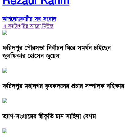
Rezaul Karim
আপলোডকারীর সব সংবাদ
এ ক্যাটাগরির আরো নিউজ
ফরিদপুর পৌরসভা নির্বাচন ঘিরে সমর্থন চাইছেন
জুলফিকার হোসেন জুয়েল
ফরিদপুর মহানগর কৃষকদলের প্রচার সম্পাদক বহিষ্কার
ত্যাগ-সংগ্রামের স্বীকৃতি চান সাহিদা বেগম