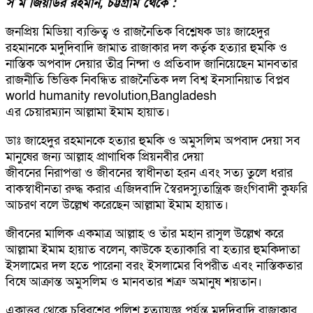
স ম জিয়াউর রহমান, চট্টগ্রাম থেকে :
জনপ্রিয় মিডিয়া ব্যক্তিত্ব ও রাজনৈতিক বিশ্লেষক ডাঃ জাহেদুর
রহমানকে মদুদিবাদি জামাত রাজাকার দল কর্তৃক হত্যার হুমকি ও
নাস্তিক অপবাদ দেয়ার তীব্র নিন্দা ও প্রতিবাদ জানিয়েছেন মানবতার
রাজনীতি ভিত্তিক নিবন্ধিত রাজনৈতিক দল বিশ্ব ইনসানিয়াত বিপ্লব
world humanity revolution,Bangladesh
এর চেয়ারম্যান আল্লামা ইমাম হায়াত।
ডাঃ জাহেদুর রহমানকে হত্যার হুমকি ও অমুসলিম অপবাদ দেয়া সব
মানুষের জন্য আল্লাহ প্রাণাধিক প্রিয়নবীর দেয়া
জীবনের নিরাপত্তা ও জীবনের স্বাধীনতা হরন এবং সত্য তুলে ধরার
বাকস্বাধীনতা রুদ্ধ করার এজিদবাদি স্বৈরদস্যুতান্ত্রিক জংগিবাদী কুফরি
আচরণ বলে উল্লেখ করেছেন আল্লামা ইমাম হায়াত।
জীবনের মালিক একমাত্র আল্লাহ ও তাঁর মহান রাসুল উল্লেখ করে
আল্লামা ইমাম হায়াত বলেন, কাউকে হত্যাকারি বা হত্যার হুমকিদাতা
ইসলামের দল হতে পারেনা বরং ইসলামের বিপরীত এবং নাস্তিকতার
বিষে আক্রান্ত অমুসলিম ও মানবতার শত্রু অমানুষ শয়তান।
একাত্তর থেকে চব্বিশের পুলিশ হত্যাযজ্ঞ পর্যন্ত মদুদিবাদি রাজাকার