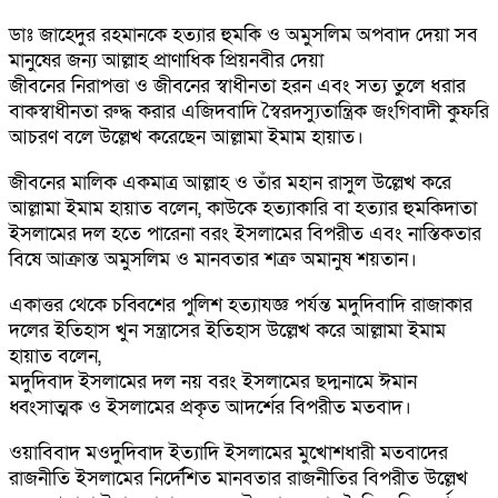
ডাঃ জাহেদুর রহমানকে হত্যার হুমকি ও অমুসলিম অপবাদ দেয়া সব
মানুষের জন্য আল্লাহ প্রাণাধিক প্রিয়নবীর দেয়া
জীবনের নিরাপত্তা ও জীবনের স্বাধীনতা হরন এবং সত্য তুলে ধরার
বাকস্বাধীনতা রুদ্ধ করার এজিদবাদি স্বৈরদস্যুতান্ত্রিক জংগিবাদী কুফরি
আচরণ বলে উল্লেখ করেছেন আল্লামা ইমাম হায়াত।
জীবনের মালিক একমাত্র আল্লাহ ও তাঁর মহান রাসুল উল্লেখ করে
আল্লামা ইমাম হায়াত বলেন, কাউকে হত্যাকারি বা হত্যার হুমকিদাতা
ইসলামের দল হতে পারেনা বরং ইসলামের বিপরীত এবং নাস্তিকতার
বিষে আক্রান্ত অমুসলিম ও মানবতার শত্রু অমানুষ শয়তান।
একাত্তর থেকে চব্বিশের পুলিশ হত্যাযজ্ঞ পর্যন্ত মদুদিবাদি রাজাকার
দলের ইতিহাস খুন সন্ত্রাসের ইতিহাস উল্লেখ করে আল্লামা ইমাম
হায়াত বলেন,
মদুদিবাদ ইসলামের দল নয় বরং ইসলামের ছদ্মনামে ঈমান
ধ্বংসাত্মক ও ইসলামের প্রকৃত আদর্শের বিপরীত মতবাদ।
ওয়াবিবাদ মওদুদিবাদ ইত্যাদি ইসলামের মুখোশধারী মতবাদের
রাজনীতি ইসলামের নির্দেশিত মানবতার রাজনীতির বিপরীত উল্লেখ