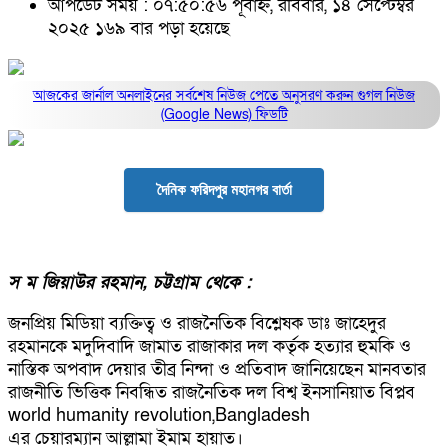
আপডেট সময় : ০৭:৫০:৫৬ পূর্বাহ্ন, রবিবার, ১৪ সেপ্টেম্বর
২০২৫
১৬৯ বার পড়া হয়েছে
আজকের জার্নাল অনলাইনের সর্বশেষ নিউজ পেতে অনুসরণ করুন
গুগল নিউজ
(Google News)
ফিডটি
দৈনিক ফরিদপুর মহানগর বার্তা
স ম জিয়াউর রহমান, চট্টগ্রাম থেকে :
জনপ্রিয় মিডিয়া ব্যক্তিত্ব ও রাজনৈতিক বিশ্লেষক ডাঃ জাহেদুর
রহমানকে মদুদিবাদি জামাত রাজাকার দল কর্তৃক হত্যার হুমকি ও
নাস্তিক অপবাদ দেয়ার তীব্র নিন্দা ও প্রতিবাদ জানিয়েছেন মানবতার
রাজনীতি ভিত্তিক নিবন্ধিত রাজনৈতিক দল বিশ্ব ইনসানিয়াত বিপ্লব
world humanity revolution,Bangladesh
এর চেয়ারম্যান আল্লামা ইমাম হায়াত।