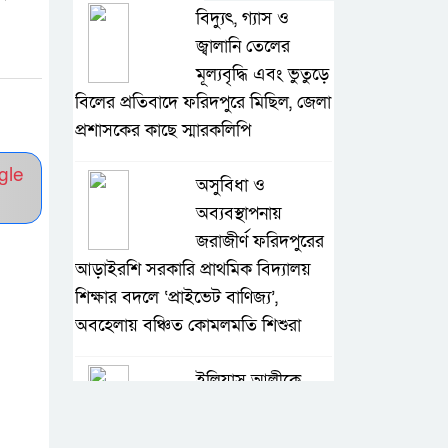
বিদ্যুৎ, গ্যাস ও
জ্বালানি তেলের
মূল্যবৃদ্ধি এবং ভুতুড়ে
বিলের প্রতিবাদে ফরিদপুরে মিছিল, জেলা
প্রশাসকের কাছে স্মারকলিপি
gle
অসুবিধা ও
অব্যবস্থাপনায়
জরাজীর্ণ ফরিদপুরের
আড়াইরশি সরকারি প্রাথমিক বিদ্যালয়
শিক্ষার বদলে ‘প্রাইভেট বাণিজ্য’,
অবহেলায় বঞ্চিত কোমলমতি শিশুরা
ইলিয়াস আলীকে
‘দ্বিতীয় চেষ্টায়’
জিয়াউল আহসানের