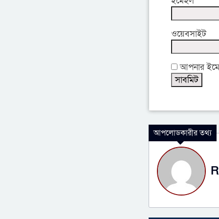
ইমেইল
ওয়েবসাইট
আপনার ইমেইল
আপলোডকারীর তথ্য
R