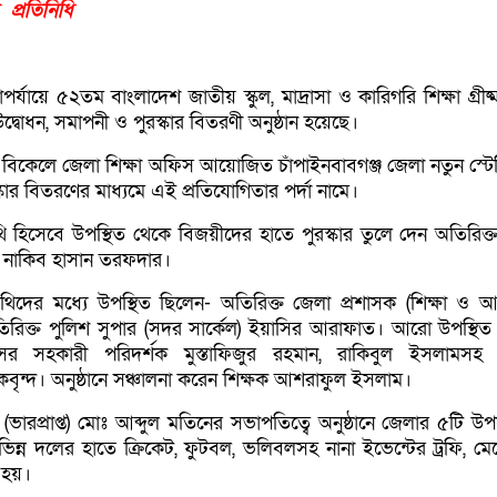
 প্রতিনিধি
পর্যায়ে ৫২তম বাংলাদেশ জাতীয় স্কুল, মাদ্রাসা ও কারিগরি শিক্ষা গ্রীষ
উদ্বোধন, সমাপনী ও পুরস্কার বিতরণী অনুষ্ঠান হয়েছে।
) বিকেলে জেলা শিক্ষা অফিস আয়োজিত চাঁপাইনবাবগঞ্জ জেলা নতুন স্টে
কার বিতরণের মাধ্যমে এই প্রতিযোগিতার পর্দা নামে।
িথি হিসেবে উপস্থিত থেকে বিজয়ীদের হাতে পুরস্কার তুলে দেন অতিরিক্
োঃ নাকিব হাসান তরফদার।
িথিদের মধ্যে উপস্থিত ছিলেন- অতিরিক্ত জেলা প্রশাসক (শিক্ষা ও আ
িরিক্ত পুলিশ সুপার (সদর সার্কেল) ইয়াসির আরাফাত। আরো উপস্থিত
ের সহকারী পরিদর্শক মুস্তাফিজুর রহমান, রাকিবুল ইসলামসহ ব
িক্ষকবৃন্দ। অনুষ্ঠানে সঞ্চালনা করেন শিক্ষক আশরাফুল ইসলাম।
(ভারপ্রাপ্ত) মোঃ আব্দুল মতিনের সভাপতিত্বে অনুষ্ঠানে জেলার ৫টি উ
বিভিন্ন দলের হাতে ক্রিকেট, ফুটবল, ভলিবলসহ নানা ইভেন্টের ট্রফি, ম
 হয়।