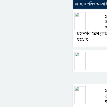
এ ক্যাটাগরির আরো
জ
মহানগর প্রেস ক্লা
শুভেচ্ছা
য
র