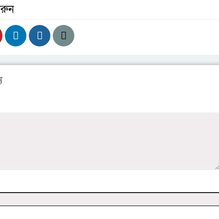
রুন
য