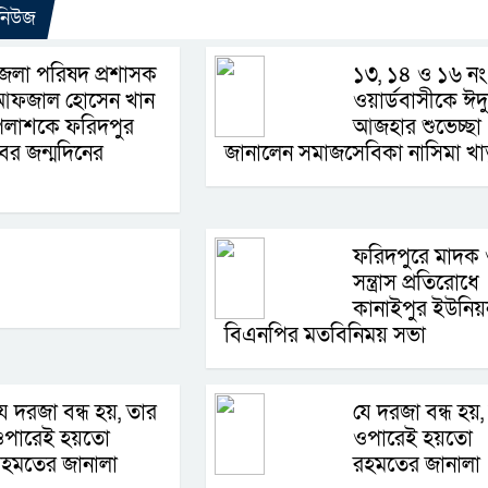
 নিউজ
েলা পরিষদ প্রশাসক
১৩, ১৪ ও ১৬ নং
আফজাল হোসেন খান
ওয়ার্ডবাসীকে ঈদ
পলাশকে ফরিদপুর
আজহার শুভেচ্ছা
বের জন্মদিনের
জানালেন সমাজসেবিকা নাসিমা খা
ফরিদপুরে মাদক
সন্ত্রাস প্রতিরোধে
কানাইপুর ইউনিয়
বিএনপির মতবিনিময় সভা
ে দরজা বন্ধ হয়, তার
যে দরজা বন্ধ হয়,
ওপারেই হয়তো
ওপারেই হয়তো
হমতের জানালা
রহমতের জানালা