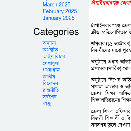
চাঁপাইনবাবগঞ্জ জেলা
March 2025
February 2025
January 2025
চাঁপাইনবাবগঞ্জে জেলা
Categories
ক্রীড়া প্রতিযোগিতার 
অন্যান্য
শনিবার (১১ অক্টোবর
অর্থনীতি
বিজয়ীদের মাঝে পুরস্
আইন বিচার
অনুষ্ঠানে প্রধান অত
খেলাধুলা
প্রশাসক (সার্বিক) ম
গণমাধ্যম
জাতীয়
অনুষ্ঠানে বিশেষ অত
বিনোদন
সালমা আক্তার ও অত
রাজনীতি
জেলা শিক্ষা অফিস
সর্বশেষ
শিক্ষাপ্রতিষ্ঠানের শ
স্বাস্থ্য
জেলা শিক্ষা অফিসার 
বিজয়ী শিক্ষার্থী ও 
সনদপত্র তুলে দেওয়া