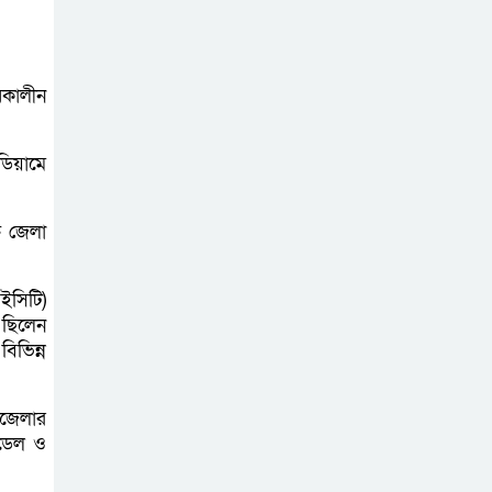
নেতৃত্বে অপহরণ: চিফ প্রসিকিউটর
ফরিদপুর জেলা
্মকালীন
পরিষদ ও বর্জ্য
প্রক্রিয়াজাতকরণ
ডিয়ামে
কারখানা পরিদর্শন করলেন স্থানীয় সরকার
বিভাগের সচিব
ত জেলা
৩০ বছরের ভোগান্তি,
বসতভিটা রক্ষায়
ইসিটি)
প্রশাসনের হস্তক্ষেপ
 ছিলেন
িভিন্ন
চান দিনমজুর নুরুল ইসলাম
১৮ নম্বর ওয়ার্ডে
পজেলার
েডেল ও
কার্যকর ড্রেনেজ
ব্যবস্থার দাবি, পৌর