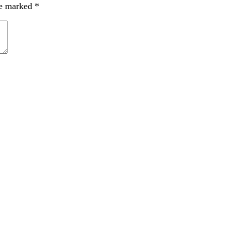
re marked
*