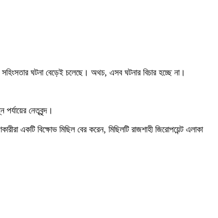
 যৌন সহিংসতার ঘটনা বেড়েই চলেছে। অথচ, এসব ঘটনার বিচার হচ্ছে না।
 পর্যায়ের নেতৃবৃন্দ।
ণকারীরা একটি বিক্ষোভ মিছিল বের করেন, মিছিলটি রাজশাহী জিরোপয়েন্ট এলাকা