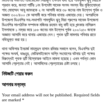
বিএনপির সভাপতি এডভোকেট সিরাজুল ইসলাম বাদী হয়ে শামসুদ্দিন ঝুনু মিয়াকে
প্রধান করে, জনতা পার্টির ১নং উপদেষ্টা সাবেক সংসদ সদস্য বীর মুক্তিযোদ্ধা
শাহ মোহাম্মদ আবু জাফরকে ২ নং আসামী করে ৩৮ জনের নাম উল্লেখ পূর্বক ও
অজ্ঞত ৩০০/৪০০ কে আসামী করে শনিবার থানায় এজাহার দেয়। অপরদিকে
উপজেলা বিএনপির সহ-সভাপতি শামসুদ্দিন ঝুনু মিয়া গ্রুপের সাবেক উপজেলা
বিএনপির সাংগঠনিক সম্পাদক মজিবর রহমান বাবু বাদী হয়ে খন্দকার নাসিরুল
ইসলামকে ১ নম্বর করে ১৮৮ জনের নাম উল্লেখ পূর্বক ২০০/২৫০ জনকে
অজ্ঞাত আসামি করে থানায় এজাহার দেন। পৃথক দুটি মামলায় শনিবার রাতে
নথিভুক্ত করা হয়।
থানা অফিসার ইনচার্জ মাহমুদুল হাসান রবিবার সকালে বলেন, বিএনপির দুই
পক্ষের সংঘর্ষ, ভাঙচুর, মোটরসাইকেলে অগ্নি সংযোগের ঘটনায় দুই পক্ষের
বিরুদ্ধেই পৃথক দুটি বিস্ফোরক আইনে মামলা হয়েছে। এখন পর্যন্ত কোন
আসামি গ্রেপ্তার নেই। আসামিদের গ্রেপ্তারের চেষ্টা চলছে।
নিউজটি শেয়ার করুন
আপনার মন্তব্য
Your email address will not be published.
Required fields
are marked
*