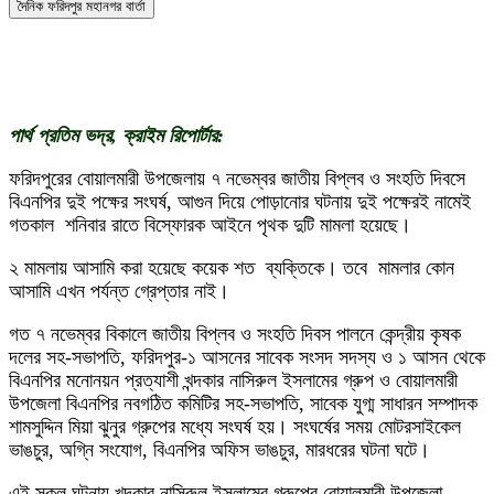
দৈনিক ফরিদপুর মহানগর বার্তা
পার্থ প্রতিম ভদ্র, ক্রাইম রিপোর্টার:
ফরিদপুরের বোয়ালমারী উপজেলায় ৭ নভেম্বর জাতীয় বিপ্লব ও সংহতি দিবসে
বিএনপির দুই পক্ষের সংঘর্ষ, আগুন দিয়ে পোড়ানোর ঘটনায় দুই পক্ষেরই নামেই
গতকাল শনিবার রাতে বিস্ফোরক আইনে পৃথক দুটি মামলা হয়েছে।
২ মামলায় আসামি করা হয়েছে কয়েক শত ‌ ব্যক্তিকে। তবে মামলার কোন
আসামি এখন পর্যন্ত গ্রেপ্তার নাই।
গত ৭ নভেম্বর বিকালে জাতীয় বিপ্লব ও সংহতি দিবস পালনে কেন্দ্রীয় কৃষক
দলের সহ-সভাপতি, ফরিদপুর-১ আসনের সাবেক সংসদ সদস্য ও ১ আসন থেকে
বিএনপির মনোনয়ন প্রত্যাশী খন্দকার নাসিরুল ইসলামের গ্রুপ ও বোয়ালমারী
উপজেলা বিএনপির নবগঠিত কমিটির সহ-সভাপতি, সাবেক যুগ্ম সাধারন সম্পাদক
শামসুদ্দিন মিয়া ঝুনুর গ্রুপের মধ্যে সংঘর্ষ হয়। সংঘর্ষের সময় মোটরসাইকেল
ভাঙচুর, অগ্নি সংযোগ, বিএনপির অফিস ভাঙচুর, মারধরের ঘটনা ঘটে।
এই সকল ঘটনায় খন্দকার নাসিরুল ইসলামের গ্রুপের বোয়ালমারী উপজেলা