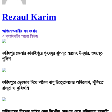
Rezaul Karim
আপলোডকারীর সব সংবাদ
এ ক্যাটাগরির আরো নিউজ
ফরিদপুর জেলার কানাইপুরে গৃহবধূর ঝুলন্ত মরদেহ উদ্ধার, তদন্তে
পুলিশ
ফরিদপুরে ড্রেজার দিয়ে অবৈধ বালু উত্তোলনের অভিযোগ, ঝুঁকিতে
রাস্তা ও কৃষিজমি
ফরিদপুরের কিশোর নাঈম সেক নিখোঁজ, সন্ধান চেয়ে পরিবারের আকুতি