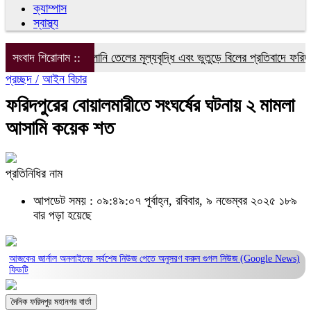
ক্যাম্পাস
স্বাস্থ্য
দ্যুৎ, গ্যাস ও জ্বালানি তেলের মূল্যবৃদ্ধি এবং ভুতুড়ে বিলের প্রতিবাদে ফরিদপুরে
সংবাদ শিরোনাম ::
প্রচ্ছদ /
আইন বিচার
ফরিদপুরের ‌বোয়ালমারীতে সংঘর্ষের ঘটনায় ২ মামলা
আসামি কয়েক শত
প্রতিনিধির নাম
আপডেট সময় : ০৯:৪৯:০৭ পূর্বাহ্ন, রবিবার, ৯ নভেম্বর ২০২৫
১৮৯
বার পড়া হয়েছে
আজকের জার্নাল অনলাইনের সর্বশেষ নিউজ পেতে অনুসরণ করুন
গুগল নিউজ (Google News)
ফিডটি
দৈনিক ফরিদপুর মহানগর বার্তা