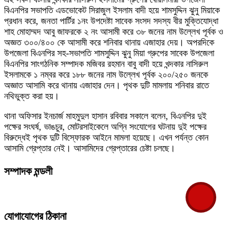
বিএনপির সভাপতি এডভোকেট সিরাজুল ইসলাম বাদী হয়ে শামসুদ্দিন ঝুনু মিয়াকে
প্রধান করে, জনতা পার্টির ১নং উপদেষ্টা সাবেক সংসদ সদস্য বীর মুক্তিযোদ্ধা
শাহ মোহাম্মদ আবু জাফরকে ২ নং আসামী করে ৩৮ জনের নাম উল্লেখ পূর্বক ও
অজ্ঞত ৩০০/৪০০ কে আসামী করে শনিবার থানায় এজাহার দেয়। অপরদিকে
উপজেলা বিএনপির সহ-সভাপতি শামসুদ্দিন ঝুনু মিয়া গ্রুপের সাবেক উপজেলা
বিএনপির সাংগঠনিক সম্পাদক মজিবর রহমান বাবু বাদী হয়ে খন্দকার নাসিরুল
ইসলামকে ১ নম্বর করে ১৮৮ জনের নাম উল্লেখ পূর্বক ২০০/২৫০ জনকে
অজ্ঞাত আসামি করে থানায় এজাহার দেন। পৃথক দুটি মামলায় শনিবার রাতে
নথিভুক্ত করা হয়।
থানা অফিসার ইনচার্জ মাহমুদুল হাসান রবিবার সকালে বলেন, বিএনপির দুই
পক্ষের সংঘর্ষ, ভাঙচুর, মোটরসাইকেলে অগ্নি সংযোগের ঘটনায় দুই পক্ষের
বিরুদ্ধেই পৃথক দুটি বিস্ফোরক আইনে মামলা হয়েছে। এখন পর্যন্ত কোন
আসামি গ্রেপ্তার নেই। আসামিদের গ্রেপ্তারের চেষ্টা চলছে।
সম্পাদক মন্ডলী
যোগাযোগের ঠিকানা