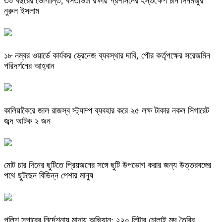
৩০ বছরের ভোগান্তি, বসতভিটা রক্ষায় প্রশাসনের হস্তক্ষেপ চান দিনমজুর
নুরুল ইসলাম
১৮ নম্বর ওয়ার্ডে কার্যকর ড্রেনেজ ব্যবস্থার দাবি, পৌর কর্তৃপক্ষের সরেজমিন
পরিদর্শনের আহ্বান
কালিয়াকৈরে জাল রাজস্ব স্ট্যাম্প ব্যবহার করে ২৫ লক্ষ টাকার নকল সিগারেট
জব্দ আটক ২ জন
মোট চার দিনের ছুটিতে প্রিয়জনের সঙ্গে ছুটি উপভোগ করার জন্য উত্তরবঙ্গের
পথে ছুটছেন বিভিন্ন পেশার মানুষ
পুলিশ সুপারের নির্দেশনায় মান্দায় অভিযান: ২২০ লিটার চোলাই মদ তৈরির