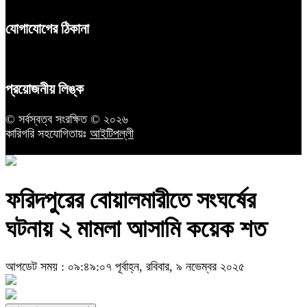
যোগাযোগের ঠিকানা
প্রয়োজনীয় লিঙ্ক
© সর্বস্বত্ব সংরক্ষিত © ২০২৬
কারিগরি সহযোগিতায়ঃ
আইটিপল্লী
ফরিদপুরের ‌বোয়ালমারীতে সংঘর্ষের
ঘটনায় ২ মামলা আসামি কয়েক শত
আপডেট সময় : ০৯:৪৯:০৭ পূর্বাহ্ন, রবিবার, ৯ নভেম্বর ২০২৫