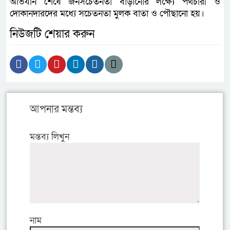
অভিযান শেষে জনসচেতনতা বাড়ানোর লক্ষ্যে পথচারী ও
দোকানদারদের মধ্যে সচেতনতা মুলক বাতা ও পৌছানো হয়।
নিউজটি শেয়ার করুন
আপনার মন্তব্য
মন্তব্য লিখুন
নাম