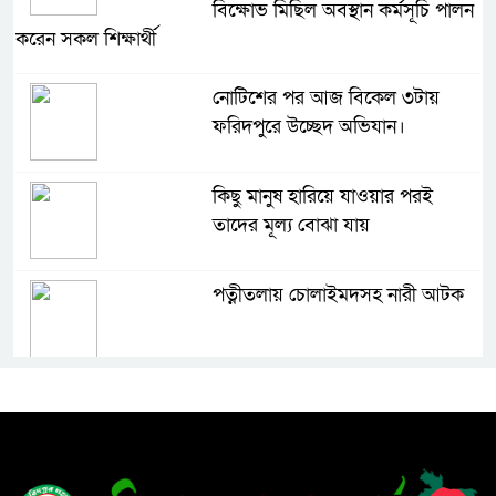
বিক্ষোভ মিছিল অবস্থান কর্মসূচি পালন
করেন সকল শিক্ষার্থী
নোটিশের পর আজ বিকেল ৩টায়
ফরিদপুরে উচ্ছেদ অভিযান।
কিছু মানুষ হারিয়ে যাওয়ার পরই
তাদের মূল্য বোঝা যায়
পত্নীতলায় চোলাইমদসহ নারী আটক
পত্নীতলায় নানা আয়োজনে
আন্তর্জাতিক আদিবাসী দিবস পালিত
ফরিদপুর পৌর সুপার মার্কেট এলাকায়