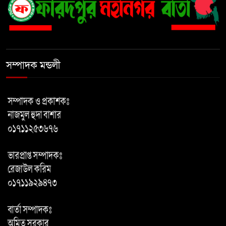
অবৈধ স্থাপনা উচ্ছেদ, অভিযান
অব্যাহত রাখার ঘোষণা
সদরপুরে মোটরসাইকেল অটোরিকশা
সংঘর্ষে যুবক নিহত
সম্পাদক মন্ডলী
বিদ্যুৎ, গ্যাস ও জ্বালানি তেলের
মূল্যবৃদ্ধি এবং ভুতুড়ে বিলের প্রতিবাদে
ফরিদপুরে মিছিল, জেলা প্রশাসকের
কাছে স্মারকলিপি
অসুবিধা ও অব্যবস্থাপনায় জরাজীর্ণ
ফরিদপুরের আড়াইরশি সরকারি
প্রাথমিক বিদ্যালয় শিক্ষার বদলে
‘প্রাইভেট বাণিজ্য’, অবহেলায় বঞ্চিত কোমলমতি শিশুরা