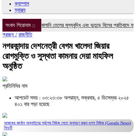
ক্যাম্পাস
স্বাস্থ্য
বিদ্যুৎ, গ্যাস ও জ্বালানি তেলের মূল্যবৃদ্ধি এবং ভুতুড়ে বিলের প্রতিবাদে ফরিদপ
সংবাদ শিরোনাম ::
প্রচ্ছদ /
রাজনীতি
নগরকান্দায় দেশনেত্রী বেগম খালেদা জিয়ার
রোগমুক্তি ও সুস্থতা কামনায় দেয়া মাহফিল
অনুষ্ঠিত
প্রতিনিধির নাম
আপডেট সময় : ০৩:২৩:৩৮ অপরাহ্ন, শুক্রবার, ৫ ডিসেম্বর ২০২৫
৪০১ বার পড়া হয়েছে
আজকের জার্নাল অনলাইনের সর্বশেষ নিউজ পেতে অনুসরণ করুন
গুগল নিউজ (Google News)
ফিডটি