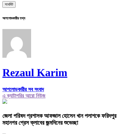
আপলোডকারীর তথ্য
Rezaul Karim
আপলোডকারীর সব সংবাদ
এ ক্যাটাগরির আরো নিউজ
জেলা পরিষদ প্রশাসক আফজাল হোসেন খান পলাশকে ফরিদপুর
মহানগর প্রেস ক্লাবের জন্মদিনের শুভেচ্ছা