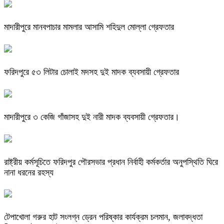
মাদারীপুরে মানবপাচার মামলার আসামি শহিদুল মোল্লা গ্রেফতার
ফরিদপুরে ৫৩ লিটার চোলাই মদসহ দুই মাদক ব্যবসায়ী গ্রেফতার
মাদারীপুরে ৩ কেজি গাঁজাসহ দুই নারী মাদক ব্যবসায়ী গ্রেফতার।
রাষ্ট্রীয় কর্মসূচিতে ফরিদপুর পৌরসভার প্রধান নির্বাহী কর্মকর্তার অনুপস্থিতি ঘিরে
নানা ধরনের রহস্য
টেপাখোলা গরুর হাট সংলগ্ন ড্রেন পরিষ্কার কার্যক্রম চলমান, জলাবদ্ধতা