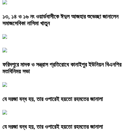
১৩, ১৪ ও ১৬ নং ওয়ার্ডবাসীকে ঈদুল আজহার শুভেচ্ছা জানালেন
সমাজসেবিকা নাসিমা খাতুন
ফরিদপুরে মাদক ও সন্ত্রাস প্রতিরোধে কানাইপুর ইউনিয়ন বিএনপির
মতবিনিময় সভা
যে দরজা বন্ধ হয়, তার ওপারেই হয়তো রহমতের জানালা
যে দরজা বন্ধ হয়, তার ওপারেই হয়তো রহমতের জানালা