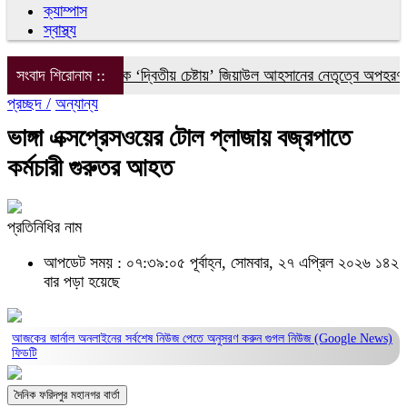
ক্যাম্পাস
স্বাস্থ্য
সংবাদ শিরোনাম ::
ইলিয়াস আলীকে ‘দ্বিতীয় চেষ্টায়’ জিয়াউল আহসানের নেতৃত্বে অপহরণ: চি
প্রচ্ছদ /
অন্যান্য
ভাঙ্গা এক্সপ্রেসওয়ের টোল প্লাজায় বজ্রপাতে
কর্মচারী গুরুতর আহত
প্রতিনিধির নাম
আপডেট সময় : ০৭:৩৯:০৫ পূর্বাহ্ন, সোমবার, ২৭ এপ্রিল ২০২৬
১৪২
বার পড়া হয়েছে
আজকের জার্নাল অনলাইনের সর্বশেষ নিউজ পেতে অনুসরণ করুন
গুগল নিউজ (Google News)
ফিডটি
দৈনিক ফরিদপুর মহানগর বার্তা