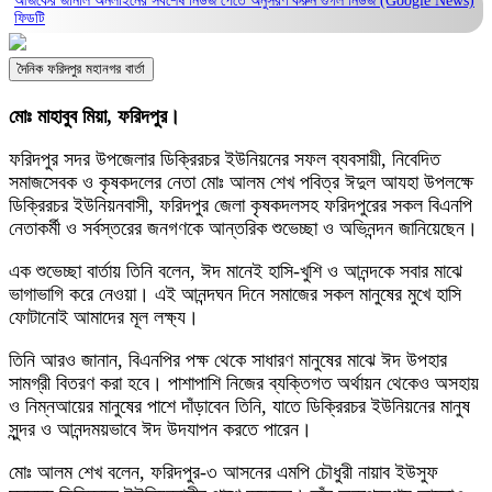
আজকের জার্নাল অনলাইনের সর্বশেষ নিউজ পেতে অনুসরণ করুন
গুগল নিউজ (Google News)
ফিডটি
দৈনিক ফরিদপুর মহানগর বার্তা
মোঃ মাহাবুব মিয়া, ফরিদপুর।
ফরিদপুর সদর উপজেলার ডিক্রিরচর ইউনিয়নের সফল ব্যবসায়ী, নিবেদিত
সমাজসেবক ও কৃষকদলের নেতা মোঃ আলম শেখ পবিত্র ঈদুল আযহা উপলক্ষে
ডিক্রিরচর ইউনিয়নবাসী, ফরিদপুর জেলা কৃষকদলসহ ফরিদপুরের সকল বিএনপি
নেতাকর্মী ও সর্বস্তরের জনগণকে আন্তরিক শুভেচ্ছা ও অভিনন্দন জানিয়েছেন।
এক শুভেচ্ছা বার্তায় তিনি বলেন, ঈদ মানেই হাসি-খুশি ও আনন্দকে সবার মাঝে
ভাগাভাগি করে নেওয়া। এই আনন্দঘন দিনে সমাজের সকল মানুষের মুখে হাসি
ফোটানোই আমাদের মূল লক্ষ্য।
তিনি আরও জানান, বিএনপির পক্ষ থেকে সাধারণ মানুষের মাঝে ঈদ উপহার
সামগ্রী বিতরণ করা হবে। পাশাপাশি নিজের ব্যক্তিগত অর্থায়ন থেকেও অসহায়
ও নিম্নআয়ের মানুষের পাশে দাঁড়াবেন তিনি, যাতে ডিক্রিরচর ইউনিয়নের মানুষ
সুন্দর ও আনন্দময়ভাবে ঈদ উদযাপন করতে পারেন।
মোঃ আলম শেখ বলেন, ফরিদপুর-৩ আসনের এমপি চৌধুরী নায়াব ইউসুফ