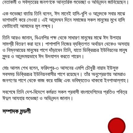
নেতাকর্মী ও সর্বস্তরের জনগণকে আন্তরিক শুভেচ্ছা ও অভিনন্দন জানিয়েছেন।
এক শুভেচ্ছা বার্তায় তিনি বলেন, ঈদ মানেই হাসি-খুশি ও আনন্দকে সবার মাঝে
ভাগাভাগি করে নেওয়া। এই আনন্দঘন দিনে সমাজের সকল মানুষের মুখে হাসি
ফোটানোই আমাদের মূল লক্ষ্য।
তিনি আরও জানান, বিএনপির পক্ষ থেকে সাধারণ মানুষের মাঝে ঈদ উপহার
সামগ্রী বিতরণ করা হবে। পাশাপাশি নিজের ব্যক্তিগত অর্থায়ন থেকেও অসহায়
ও নিম্নআয়ের মানুষের পাশে দাঁড়াবেন তিনি, যাতে ডিক্রিরচর ইউনিয়নের মানুষ
সুন্দর ও আনন্দময়ভাবে ঈদ উদযাপন করতে পারেন।
মোঃ আলম শেখ বলেন, ফরিদপুর-৩ আসনের এমপি চৌধুরী নায়াব ইউসুফ
সবসময় ডিক্রিরচর ইউনিয়নবাসীর পাশে রয়েছেন। তাঁর অনুপ্রেরণায় আমরাও
জনগণের পাশে থেকে কাজ করে যাচ্ছি এবং ভবিষ্যতেও থাকবো ইনশাআল্লাহ।
সবশেষে তিনি দেশ-বিদেশে কর্মরত সকল প্রবাসী বাংলাদেশিদের প্রতিও পবিত্র
ঈদুল আযহার শুভেচ্ছা ও অভিনন্দন জানান।
সম্পাদক মন্ডলী