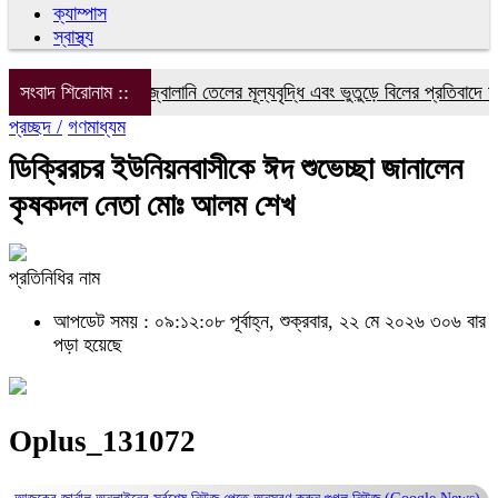
ক্যাম্পাস
স্বাস্থ্য
বিদ্যুৎ, গ্যাস ও জ্বালানি তেলের মূল্যবৃদ্ধি এবং ভুতুড়ে বিলের প্রতিবাদে ফরিদ
সংবাদ শিরোনাম ::
প্রচ্ছদ /
গণমাধ্যম
ডিক্রিরচর ইউনিয়নবাসীকে ঈদ শুভেচ্ছা জানালেন
কৃষকদল নেতা মোঃ আলম শেখ
প্রতিনিধির নাম
আপডেট সময় : ০৯:১২:০৮ পূর্বাহ্ন, শুক্রবার, ২২ মে ২০২৬
৩০৬ বার
পড়া হয়েছে
Oplus_131072