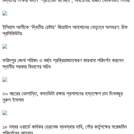
বিদ্যালয় শিক্ষার বদলে ‘প্রাইভেট বাণিজ্য’, অবহেলায় বঞ্চিত কোমলমতি শিশুরা
ইলিয়াস আলীকে ‘দ্বিতীয় চেষ্টায়’ জিয়াউল আহসানের নেতৃত্বে অপহরণ: চিফ
প্রসিকিউটর
ফরিদপুর জেলা পরিষদ ও বর্জ্য প্রক্রিয়াজাতকরণ কারখানা পরিদর্শন করলেন
স্থানীয় সরকার বিভাগের সচিব
৩০ বছরের ভোগান্তি, বসতভিটা রক্ষায় প্রশাসনের হস্তক্ষেপ চান দিনমজুর
নুরুল ইসলাম
১৮ নম্বর ওয়ার্ডে কার্যকর ড্রেনেজ ব্যবস্থার দাবি, পৌর কর্তৃপক্ষের সরেজমিন
পরিদর্শনের আহ্বান