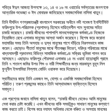
পবিত্র ঈদুল আজহা উপলক্ষে ১৩, ১৪ ও ১৬ নং ওয়ার্ডের সর্বস্তরের জনগণকে
আন্তরিক শুভেচ্ছা ও ঈদ মোবারক জানিয়েছেন সমাজসেবিকা নাসিমা খাতুন।
তিনি দীর্ঘদিন গণপ্রজাতন্ত্রী বাংলাদেশ সরকারের অধীনে নদী গবেষণা ইনস্টিটিউট
ফরিদপুরে উপ-পরিচালক (প্রশাসন) হিসেবে দায়িত্বশীল পদে সুনামের সহিত
চাকরি করেছেন। চাকরি জীবনের পাশাপাশি মানবসেবামূলক কর্মকাণ্ডে নিজেকে
নিয়োজিত রেখে এলাকার মানুষের আস্থা অর্জন করেছেন। বিশেষ করে করোনা
মহামারির সময় তিনি অসহায় ও দুস্থ মানুষের পাশে দাঁড়িয়ে নিরলসভাবে কাজ
করেন। এছাড়াও শীতার্ত মানুষের মাঝে শীতবস্ত্র বিতরণ, দরিদ্র পরিবারের মাঝে
খাদ্যসামগ্রী প্রদানসহ বিভিন্ন সামাজিক কর্মকাণ্ডে সক্রিয় ভূমিকা পালন করে
আসছেন। এছাড়াও ফরিদপুর পৌরসভা এলাকার ১৪ নং ওয়ার্ড হাড়োকান্দি গ্রামে
তিনি ৭ শতাংশ জমির উপর শিশু ও নারী শিক্ষার্থীদের জন্য মারকাযুল বুহূস লিল
ফুনূনীল ইসলামিয়া লিল্লাহ বোর্ডিং ওয়াকফ করে দিয়েছেন।
স্থানীয়দের কাছে তিনি একজন সৎ, যোগ্য ও একনিষ্ঠ সমাজসেবিকা হিসেবে
পরিচিত। তরুণ প্রজন্মের কাছেও তিনি আস্থাভাজন ব্যক্তিত্ব হিসেবে
সমাদৃত।
এক প্রশ্নের জবাবে নাসিমা খাতুন বলেন, “চাকরি জীবনে থেকেও আমি মানুষের
সেবা করার চেষ্টা করেছি। এখন জীবনের বাকি সময়টুকুও সাধারণ মানুষের কল্যাণে
কাজ করতে চাই। বিশেষ করে ন্যায্য অধিকার থেকে বঞ্চিত ও অসহায় মানুষের