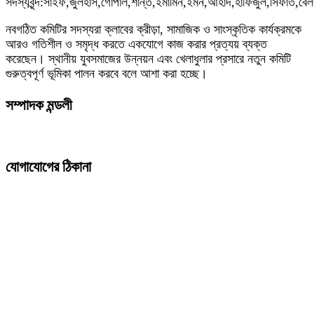
সদস্যবৃন্দ:সাইফ,জুলহাস,গোপাল,শান্ত,ইমামিন,ইমন,আহাদ,হাফিজুল,সিফাত,বেলা
নবগঠিত কমিটির সদস্যরা ক্লাবের ক্রীড়া, সামাজিক ও সাংস্কৃতিক কার্যক্রমকে
আরও গতিশীল ও সমৃদ্ধ করতে একযোগে কাজ করার প্রত্যয় ব্যক্ত
করেছেন। স্থানীয় যুবসমাজের উন্নয়ন এবং খেলাধুলার প্রসারে নতুন কমিটি
গুরুত্বপূর্ণ ভূমিকা পালন করবে বলে আশা করা হচ্ছে।
সম্পাদক মন্ডলী
যোগাযোগের ঠিকানা