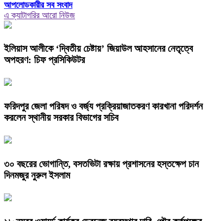
আপলোডকারীর সব সংবাদ
এ ক্যাটাগরির আরো নিউজ
ইলিয়াস আলীকে ‘দ্বিতীয় চেষ্টায়’ জিয়াউল আহসানের নেতৃত্বে
অপহরণ: চিফ প্রসিকিউটর
ফরিদপুর জেলা পরিষদ ও বর্জ্য প্রক্রিয়াজাতকরণ কারখানা পরিদর্শন
করলেন স্থানীয় সরকার বিভাগের সচিব
৩০ বছরের ভোগান্তি, বসতভিটা রক্ষায় প্রশাসনের হস্তক্ষেপ চান
দিনমজুর নুরুল ইসলাম