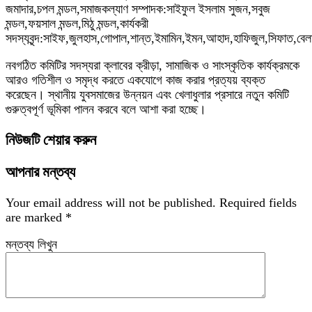
জমাদার,চপল মন্ডল,সমাজকল্যাণ সম্পাদক:সাইফুল ইসলাম সুজন,সবুজ
মন্ডল,ফয়সাল মন্ডল,মিঠু মন্ডল,কার্যকরী
সদস্যবৃন্দ:সাইফ,জুলহাস,গোপাল,শান্ত,ইমামিন,ইমন,আহাদ,হাফিজুল,সিফাত,বেলা
নবগঠিত কমিটির সদস্যরা ক্লাবের ক্রীড়া, সামাজিক ও সাংস্কৃতিক কার্যক্রমকে
আরও গতিশীল ও সমৃদ্ধ করতে একযোগে কাজ করার প্রত্যয় ব্যক্ত
করেছেন। স্থানীয় যুবসমাজের উন্নয়ন এবং খেলাধুলার প্রসারে নতুন কমিটি
গুরুত্বপূর্ণ ভূমিকা পালন করবে বলে আশা করা হচ্ছে।
নিউজটি শেয়ার করুন
আপনার মন্তব্য
Your email address will not be published.
Required fields
are marked
*
মন্তব্য লিখুন