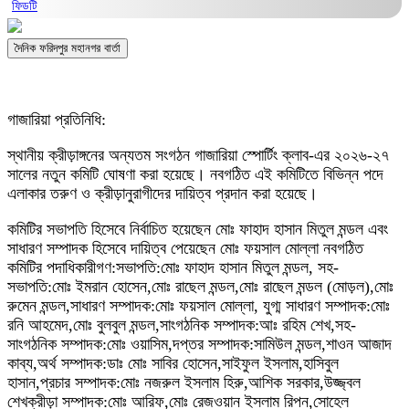
ফিডটি
দৈনিক ফরিদপুর মহানগর বার্তা
গাজারিয়া প্রতিনিধি:
স্থানীয় ক্রীড়াঙ্গনের অন্যতম সংগঠন গাজারিয়া স্পোর্টিং ক্লাব-এর ২০২৬-২৭
সালের নতুন কমিটি ঘোষণা করা হয়েছে। নবগঠিত এই কমিটিতে বিভিন্ন পদে
এলাকার তরুণ ও ক্রীড়ানুরাগীদের দায়িত্ব প্রদান করা হয়েছে।
কমিটির সভাপতি হিসেবে নির্বাচিত হয়েছেন মোঃ ফাহাদ হাসান মিতুল মন্ডল এবং
সাধারণ সম্পাদক হিসেবে দায়িত্ব পেয়েছেন মোঃ ফয়সাল মোল্লা নবগঠিত
কমিটির পদাধিকারীগণ:সভাপতি:মোঃ ফাহাদ হাসান মিতুল মন্ডল, সহ-
সভাপতি:মোঃ ইমরান হোসেন,মোঃ রাছেল মন্ডল,মোঃ রাছেল মন্ডল (মোড়ল),মোঃ
রুমেন মন্ডল,সাধারণ সম্পাদক:মোঃ ফয়সাল মোল্লা, যুগ্ম সাধারণ সম্পাদক:মোঃ
রনি আহমেদ,মোঃ বুলবুল মন্ডল,সাংগঠনিক সম্পাদক:আঃ রহিম শেখ,সহ-
সাংগঠনিক সম্পাদক:মোঃ ওয়াসিম,দপ্তর সম্পাদক:সামিউল মন্ডল,শাওন আজাদ
কাব্য,অর্থ সম্পাদক:ডাঃ মোঃ সাবির হোসেন,সাইফুল ইসলাম,হাসিবুল
হাসান,প্রচার সম্পাদক:মোঃ নজরুল ইসলাম হিরু,আশিক সরকার,উজ্জ্বল
শেখক্রীড়া সম্পাদক:মোঃ আরিফ,মোঃ রেজওয়ান ইসলাম রিপন,সোহেল