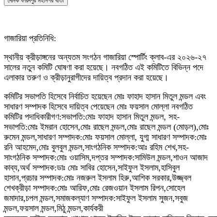
দৈনিক ফরিদপুর মহানগর বার্তা
গাজারিয়া প্রতিনিধি:
স্থানীয় ক্রীড়াঙ্গনের অন্যতম সংগঠন গাজারিয়া স্পোর্টিং ক্লাব-এর ২০২৬-২৭
সালের নতুন কমিটি ঘোষণা করা হয়েছে। নবগঠিত এই কমিটিতে বিভিন্ন পদে
এলাকার তরুণ ও ক্রীড়ানুরাগীদের দায়িত্ব প্রদান করা হয়েছে।
কমিটির সভাপতি হিসেবে নির্বাচিত হয়েছেন মোঃ ফাহাদ হাসান মিতুল মন্ডল এবং
সাধারণ সম্পাদক হিসেবে দায়িত্ব পেয়েছেন মোঃ ফয়সাল মোল্লা নবগঠিত
কমিটির পদাধিকারীগণ:সভাপতি:মোঃ ফাহাদ হাসান মিতুল মন্ডল, সহ-
সভাপতি:মোঃ ইমরান হোসেন,মোঃ রাছেল মন্ডল,মোঃ রাছেল মন্ডল (মোড়ল),মোঃ
রুমেন মন্ডল,সাধারণ সম্পাদক:মোঃ ফয়সাল মোল্লা, যুগ্ম সাধারণ সম্পাদক:মোঃ
রনি আহমেদ,মোঃ বুলবুল মন্ডল,সাংগঠনিক সম্পাদক:আঃ রহিম শেখ,সহ-
সাংগঠনিক সম্পাদক:মোঃ ওয়াসিম,দপ্তর সম্পাদক:সামিউল মন্ডল,শাওন আজাদ
কাব্য,অর্থ সম্পাদক:ডাঃ মোঃ সাবির হোসেন,সাইফুল ইসলাম,হাসিবুল
হাসান,প্রচার সম্পাদক:মোঃ নজরুল ইসলাম হিরু,আশিক সরকার,উজ্জ্বল
শেখক্রীড়া সম্পাদক:মোঃ আরিফ,মোঃ রেজওয়ান ইসলাম রিপন,সোহেল
জমাদার,চপল মন্ডল,সমাজকল্যাণ সম্পাদক:সাইফুল ইসলাম সুজন,সবুজ
মন্ডল,ফয়সাল মন্ডল,মিঠু মন্ডল,কার্যকরী