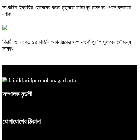
সাংবাদিক ইব্রাহিম হোসেনের বাবার মৃত্যুতে ফরিদপুর মহানগর প্রেস ক্লাবের
শোক
বিদায়ী ও নবাগত ১৪ বিজিবি অধিনায়কের সঙ্গে নওগাঁ পুলিশ সুপারের সৌজন্য
সাক্ষাৎ
সম্পাদক মন্ডলী
যোগাযোগের ঠিকানা