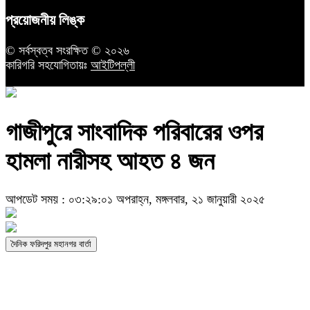
প্রয়োজনীয় লিঙ্ক
© সর্বস্বত্ব সংরক্ষিত © ২০২৬
কারিগরি সহযোগিতায়ঃ
আইটিপল্লী
গাজীপুরে সাংবাদিক পরিবারের ওপর
হামলা নারীসহ আহত ৪ জন
আপডেট সময় : ০৩:২৯:০১ অপরাহ্ন, মঙ্গলবার, ২১ জানুয়ারী ২০২৫
দৈনিক ফরিদপুর মহানগর বার্তা