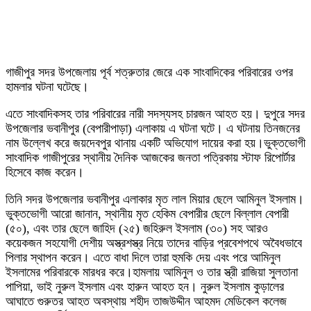
গাজীপুর সদর উপজেলায় পূর্ব শত্রুতার জেরে এক সাংবাদিকের পরিবারের ওপর
হামলার ঘটনা ঘটেছে।
এতে সাংবাদিকসহ তার পরিবারের নারী সদস্যসহ চারজন আহত হয়। দুপুরে সদর
উপজেলার ভবানীপুর (বেপারীপাড়া) এলাকায় এ ঘটনা ঘটে। এ ঘটনায় তিনজনের
নাম উল্লেখ করে জয়দেবপুর থানায় একটি অভিযোগ দায়ের করা হয়।ভুক্তভোগী
সাংবাদিক গাজীপুরের স্থানীয় দৈনিক আজকের জনতা পত্রিকায় স্টাফ রিপোর্টার
হিসেবে কাজ করেন।
তিনি সদর উপজেলার ভবানীপুর এলাকার মৃত লাল মিয়ার ছেলে আমিনুল ইসলাম।
ভুক্তভোগী আরো জানান, স্থানীয় মৃত হেকিম বেপারীর ছেলে বিল্লাল বেপারী
(৫০), এবং তার ছেলে জাহিদ (২৫) জহিরুল ইসলাম (৩০) সহ আরও
কয়েকজন সহযোগী দেশীয় অস্ত্রশস্ত্র নিয়ে তাদের বাড়ির প্রবেশপথে অবৈধভাবে
পিলার স্থাপন করেন। এতে বাধা দিলে তারা হুমকি দেয় এবং পরে আমিনুল
ইসলামের পরিবারকে মারধর করে।হামলায় আমিনুল ও তার স্ত্রী রাজিয়া সুলতানা
পাপিয়া, ভাই নুরুল ইসলাম এবং হারুন আহত হন। নুরুল ইসলাম কুড়ালের
আঘাতে গুরুতর আহত অবস্থায় শহীদ তাজউদ্দীন আহমদ মেডিকেল কলেজ