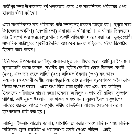
গাজীপুর সদর উপজেলায় পূর্ব শত্রুতার জেরে এক সাংবাদিকের পরিবারের ওপর
হামলার ঘটনা ঘটেছে।
এতে সাংবাদিকসহ তার পরিবারের নারী সদস্যসহ চারজন আহত হয়। দুপুরে সদর
উপজেলার ভবানীপুর (বেপারীপাড়া) এলাকায় এ ঘটনা ঘটে। এ ঘটনায় তিনজনের
নাম উল্লেখ করে জয়দেবপুর থানায় একটি অভিযোগ দায়ের করা হয়।ভুক্তভোগী
সাংবাদিক গাজীপুরের স্থানীয় দৈনিক আজকের জনতা পত্রিকায় স্টাফ রিপোর্টার
হিসেবে কাজ করেন।
তিনি সদর উপজেলার ভবানীপুর এলাকার মৃত লাল মিয়ার ছেলে আমিনুল ইসলাম।
ভুক্তভোগী আরো জানান, স্থানীয় মৃত হেকিম বেপারীর ছেলে বিল্লাল বেপারী
(৫০), এবং তার ছেলে জাহিদ (২৫) জহিরুল ইসলাম (৩০) সহ আরও
কয়েকজন সহযোগী দেশীয় অস্ত্রশস্ত্র নিয়ে তাদের বাড়ির প্রবেশপথে অবৈধভাবে
পিলার স্থাপন করেন। এতে বাধা দিলে তারা হুমকি দেয় এবং পরে আমিনুল
ইসলামের পরিবারকে মারধর করে।হামলায় আমিনুল ও তার স্ত্রী রাজিয়া সুলতানা
পাপিয়া, ভাই নুরুল ইসলাম এবং হারুন আহত হন। নুরুল ইসলাম কুড়ালের
আঘাতে গুরুতর আহত অবস্থায় শহীদ তাজউদ্দীন আহমদ মেডিকেল কলেজ
হাসপাতালে ভর্তি করা হয়।
আমিনুল ইসলাম আরোও জানান, সাংবাদিকতা করার কারণে বিভিন্ন সময় বিভিন্ন
অভিযোগ তুলে ভয়ভীতি ও প্রাণনাশের হুমকি দেওয়া হচ্ছিল। এরই