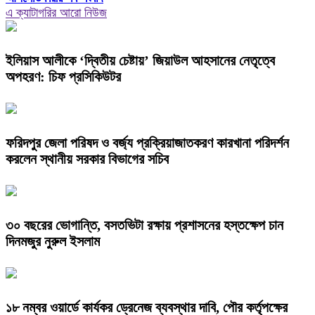
এ ক্যাটাগরির আরো নিউজ
ইলিয়াস আলীকে ‘দ্বিতীয় চেষ্টায়’ জিয়াউল আহসানের নেতৃত্বে
অপহরণ: চিফ প্রসিকিউটর
ফরিদপুর জেলা পরিষদ ও বর্জ্য প্রক্রিয়াজাতকরণ কারখানা পরিদর্শন
করলেন স্থানীয় সরকার বিভাগের সচিব
৩০ বছরের ভোগান্তি, বসতভিটা রক্ষায় প্রশাসনের হস্তক্ষেপ চান
দিনমজুর নুরুল ইসলাম
১৮ নম্বর ওয়ার্ডে কার্যকর ড্রেনেজ ব্যবস্থার দাবি, পৌর কর্তৃপক্ষের