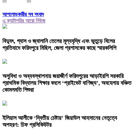
আপলোডকারীর সব সংবাদ
এ ক্যাটাগরির আরো নিউজ
বিদ্যুৎ, গ্যাস ও জ্বালানি তেলের মূল্যবৃদ্ধি এবং ভুতুড়ে বিলের
প্রতিবাদে ফরিদপুরে মিছিল, জেলা প্রশাসকের কাছে স্মারকলিপি
অসুবিধা ও অব্যবস্থাপনায় জরাজীর্ণ ফরিদপুরের আড়াইরশি সরকারি
প্রাথমিক বিদ্যালয় শিক্ষার বদলে ‘প্রাইভেট বাণিজ্য’, অবহেলায় বঞ্চিত
কোমলমতি শিশুরা
ইলিয়াস আলীকে ‘দ্বিতীয় চেষ্টায়’ জিয়াউল আহসানের নেতৃত্বে
অপহরণ: চিফ প্রসিকিউটর