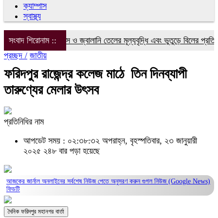
ক্যাম্পাস
স্বাস্থ্য
সংবাদ শিরোনাম ::
বিদ্যুৎ, গ্যাস ও জ্বালানি তেলের মূল্যবৃদ্ধি এবং ভুতুড়ে বিলের প্রতিবাদে
প্রচ্ছদ /
জাতীয়
ফরিদপুর রাজেন্দ্র কলেজ মাঠে ‌ তিন দিনব্যাপী
তারুণ্যের মেলার উৎসব
প্রতিনিধির নাম
আপডেট সময় : ০২:৩৮:৩২ অপরাহ্ন, বৃহস্পতিবার, ২৩ জানুয়ারী
২০২৫
২৪৮ বার পড়া হয়েছে
আজকের জার্নাল অনলাইনের সর্বশেষ নিউজ পেতে অনুসরণ করুন
গুগল নিউজ (Google News)
ফিডটি
দৈনিক ফরিদপুর মহানগর বার্তা