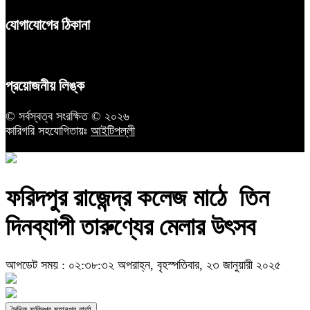
যোগাযোগের ঠিকানা
প্রয়োজনীয় লিঙ্ক
© সর্বস্বত্ব সংরক্ষিত © ২০২৬
কারিগরি সহযোগিতায়ঃ
আইটিপল্লী
ফরিদপুর রাজেন্দ্র কলেজ মাঠে ‌ তিন
দিনব্যাপী তারুণ্যের মেলার উৎসব
আপডেট সময় : ০২:৩৮:৩২ অপরাহ্ন, বৃহস্পতিবার, ২৩ জানুয়ারী ২০২৫
দৈনিক ফরিদপুর মহানগর বার্তা