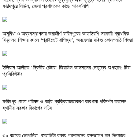
ফরিদপুরে মিছিল, জেলা প্রশাসকের কাছে স্মারকলিপি
অসুবিধা ও অব্যবস্থাপনায় জরাজীর্ণ ফরিদপুরের আড়াইরশি সরকারি প্রাথমিক
বিদ্যালয় শিক্ষার বদলে ‘প্রাইভেট বাণিজ্য’, অবহেলায় বঞ্চিত কোমলমতি শিশুরা
ইলিয়াস আলীকে ‘দ্বিতীয় চেষ্টায়’ জিয়াউল আহসানের নেতৃত্বে অপহরণ: চিফ
প্রসিকিউটর
ফরিদপুর জেলা পরিষদ ও বর্জ্য প্রক্রিয়াজাতকরণ কারখানা পরিদর্শন করলেন
স্থানীয় সরকার বিভাগের সচিব
৩০ বছরের ভোগান্তি, বসতভিটা রক্ষায় প্রশাসনের হস্তক্ষেপ চান দিনমজুর