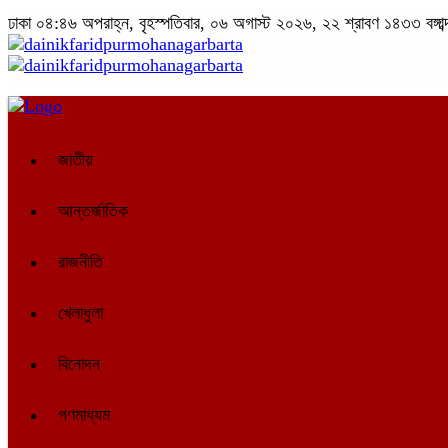
ঢাকা
০৪:৪৬ অপরাহ্ন, বৃহস্পতিবার, ০৬ অগাস্ট ২০২৬, ২২ শ্রাবণ ১৪৩৩ বঙ্গাব্
জাতীয়
আন্তর্জাতিক
রাজনীতি
খেলাধুলা
বিনোদন
গণমাধ্যম