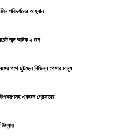
েজমিন পরিদর্শনের আহ্বান
িগারেট জব্দ আটক ২ জন
ঙ্গের পথে ছুটছেন বিভিন্ন পেশার মানুষ
ৈরির উপকরণসহ একজন গ্রেফতার
ি উদ্ধার