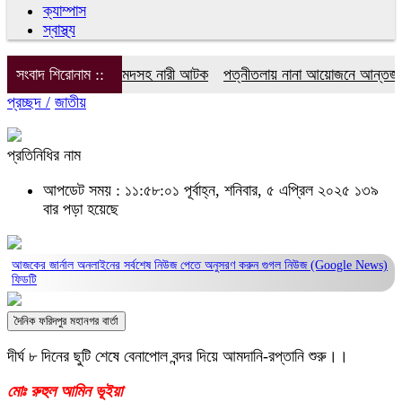
ক্যাম্পাস
স্বাস্থ্য
পত্নীতলায় চোলাইমদসহ নারী আটক
সংবাদ শিরোনাম ::
পত্নীতলায় নানা আয়োজনে আন্তর্জাতিক 
প্রচ্ছদ /
জাতীয়
প্রতিনিধির নাম
আপডেট সময় : ১১:৫৮:০১ পূর্বাহ্ন, শনিবার, ৫ এপ্রিল ২০২৫
১৩৯
বার পড়া হয়েছে
আজকের জার্নাল অনলাইনের সর্বশেষ নিউজ পেতে অনুসরণ করুন
গুগল নিউজ (Google News)
ফিডটি
দৈনিক ফরিদপুর মহানগর বার্তা
দীর্ঘ ৮ দিনের ছুটি শেষে বেনাপোল বন্দর দিয়ে আমদানি-রপ্তানি শুরু।।
মোঃ রুহুল আমিন ভূইয়া