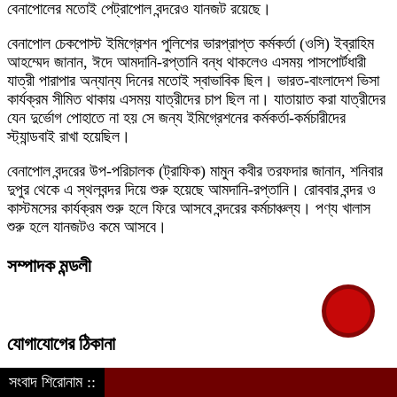
বেনাপোলের মতোই পেট্রাপোল বন্দরেও যানজট রয়েছে।
বেনাপোল চেকপোস্ট ইমিগ্রেশন পুলিশের ভারপ্রাপ্ত কর্মকর্তা (ওসি) ইব্রাহিম
আহম্মেদ জানান, ঈদে আমদানি-রপ্তানি বন্ধ থাকলেও এসময় পাসপোর্টধারী
যাত্রী পারাপার অন্যান্য দিনের মতোই স্বাভাবিক ছিল। ভারত-বাংলাদেশ ভিসা
কার্যক্রম সীমিত থাকায় এসময় যাত্রীদের চাপ ছিল না। যাতায়াত করা যাত্রীদের
যেন দুর্ভোগ পোহাতে না হয় সে জন্য ইমিগ্রেশনের কর্মকর্তা-কর্মচারীদের
স্ট্যান্ডবাই রাখা হয়েছিল।
বেনাপোল বন্দরের উপ-পরিচালক (ট্রাফিক) মামুন কবীর তরফদার জানান, শনিবার
দুপুর থেকে এ স্থলবন্দর দিয়ে শুরু হয়েছে আমদানি-রপ্তানি। রোববার বন্দর ও
কাস্টমসের কার্যক্রম শুরু হলে ফিরে আসবে বন্দরের কর্মচাঞ্চল্য। পণ্য খালাস
শুরু হলে যানজটও কমে আসবে।
সম্পাদক মন্ডলী
যোগাযোগের ঠিকানা
সংবাদ শিরোনাম ::