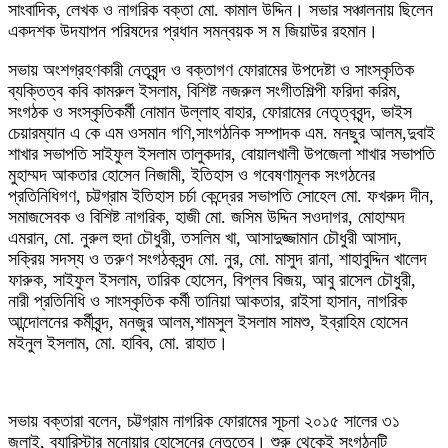
সাংবাদিক, লেখক ও নাগরিক বক্তা মো. কামাল উদ্দিন। সভার সঞ্চালনায় ছিলেন
একদশক উদযাপন পরিষদের প্রধান সমন্বয়ক স ম জিয়াউর রহমান।
‍সভায় অংশগ্রহণকারী নেতৃবৃন্দ ও বক্তাগণ ফোরামের উপদেষ্টা ও সাংস্কৃতিক
ব্যক্তিত্ব কবি কামরুল ইসলাম, বিশিষ্ট নজরুল সংগীতশিল্পী ফরিদা করিম,
সংগঠক ও সংস্কৃতিকর্মী নোমান উল্লাহ বাহার, ফোরামের নেতৃত্ববৃন্দ, ভাইস
চেয়ারম্যান এ কে এম ওসমান গণি,সাংগঠনিক সম্পাদক এম. মনছুর আলম,দুবাই
শাখার সভাপতি সাইফুল ইসলাম তালুকদার, বোয়ালখালী উপজেলা শাখার সভাপতি
মুহাম্মদ আকতার হোসেন নিজামী, ইতিহাস ও গবেষণামূলক সংগঠনের
প্রতিনিধিগণ, চট্টগ্রাম ইতিহাস চর্চা কেন্দ্রের সভাপতি সোহেল মো. ফখরুদ দীন,
সমাজসেবক ও বিশিষ্ট নাগরিক, হাজী মো. জসিম উদ্দিন সওদাগর, মোহাম্মদ
এমরান, মো. নুরুল হুদা চৌধুরী, তসলিম খা, আসাদুজ্জামান চৌধুরী আসাদ,
সক্রিয় সদস্য ও তরুণ সংগঠকবৃন্দ মো. নুর, মো. মাসুদ রানা, শাহাবুদ্দিন খালেদ
ফারুক, সাইফুল ইসলাম, তারিক হোসেন, বিপ্লব বিজয়, আবু রাসেল চৌধুরী,
নারী প্রতিনিধি ও সাংস্কৃতিক কর্মী তানিয়া আকতার, রাইসা হাসান, নাগরিক
আন্দোলনের কর্মীবৃন্দ, মনজুর আলম,শামসুল ইসলাম সামশু, ইব্রাহিম হোসেন
মইনুল ইসলাম, মো. হাবিব, মো. রাহাত।
সভায় বক্তারা বলেন, চট্টগ্রাম নাগরিক ফোরামের সূচনা ২০১৫ সালের ৩১
জুলাই, ব্যারিস্টার মনোয়ার হোসেনের নেতৃত্বে। শুরু থেকেই সংগঠনটি