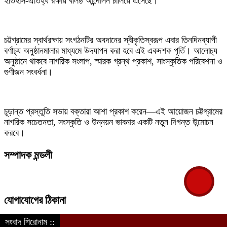
ইতিহাস-ঐতিহ্য রক্ষায় বলিষ্ঠ আন্দোলন চালিয়ে এসেছে।
চট্টগ্রামের স্বার্থরক্ষায় সংগঠনটির অবদানের স্বীকৃতিস্বরূপ এবার তিনদিনব্যাপী
বর্ণাঢ্য অনুষ্ঠানমালার মাধ্যমে উদযাপন করা হবে এই একদশক পূর্তি। আলোচ্য
অনুষ্ঠানে থাকবে নাগরিক সংলাপ, স্মারক গ্রন্থ প্রকাশ, সাংস্কৃতিক পরিবেশনা ও
গুণীজন সংবর্ধনা।
চূড়ান্ত প্রস্তুতি সভায় বক্তারা আশা প্রকাশ করেন—এই আয়োজন চট্টগ্রামের
নাগরিক সচেতনতা, সংস্কৃতি ও উন্নয়ন ভাবনার একটি নতুন দিগন্ত উন্মোচন
করবে।
সম্পাদক মন্ডলী
যোগাযোগের ঠিকানা
সংবাদ শিরোনাম ::