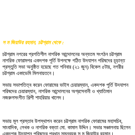
স ম জিয়াউর রহমান, চট্টগ্রাম থেকে :
চট্টগ্রাম নগরের প্রগতিশীল নাগরিক আন্দোলনের অন্যতম সংগঠন চট্টগ্রাম
নাগরিক ফোরামপর একদশক পূর্তি উপলক্ষে গঠিত উদযাপন পরিষদের চূড়ান্ত
প্রস্তুতি সভা অনুষ্ঠিত হয়েছে গত শনিবার (২১ জুন) বিকেল ৫টায়, নগরীর
চট্টগ্রাম একাডেমি মিলনায়তনে।
সভায় সভাপতিত্ব করেন ফোরামের ভাইস চেয়ারম্যান, একদশক পূর্তি উদযাপন
পরিষদের চেয়ারম্যান, নাগরিক আন্দোলনের অগ্রসেনানী ও খ্যাতিমান
নজরুলসংগীত শিল্পী শাহরিয়ার খালেদ।
সভায় মূল প্রস্তাব উপস্থাপন করেন চট্টগ্রাম নাগরিক ফোরামের মহাসচিব,
সাংবাদিক, লেখক ও নাগরিক বক্তা মো. কামাল উদ্দিন। সভার সঞ্চালনায় ছিলেন
একদশক উদযাপন পরিষদের প্রধান সমন্বয়ক স ম জিয়াউর রহমান।