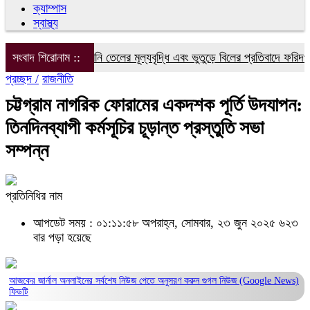
ক্যাম্পাস
স্বাস্থ্য
যুৎ, গ্যাস ও জ্বালানি তেলের মূল্যবৃদ্ধি এবং ভুতুড়ে বিলের প্রতিবাদে ফরিদপুরে ম
সংবাদ শিরোনাম ::
প্রচ্ছদ /
রাজনীতি
চট্টগ্রাম নাগরিক ফোরামের একদশক পূর্তি উদযাপন:
তিনদিনব্যাপী কর্মসূচির চূড়ান্ত প্রস্তুতি সভা
সম্পন্ন
প্রতিনিধির নাম
আপডেট সময় : ০১:১১:৫৮ অপরাহ্ন, সোমবার, ২৩ জুন ২০২৫
৬২৩
বার পড়া হয়েছে
আজকের জার্নাল অনলাইনের সর্বশেষ নিউজ পেতে অনুসরণ করুন
গুগল নিউজ (Google News)
ফিডটি