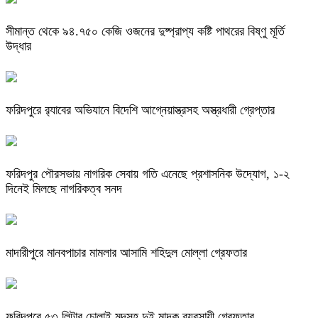
সীমান্ত থেকে ৯৪.৭৫০ কেজি ওজনের দুষ্প্রাপ্য কষ্টি পাথরের বিষ্ণু মূর্তি
উদ্ধার
ফরিদপুরে র‌্যাবের অভিযানে বিদেশি আগ্নেয়াস্ত্রসহ অস্ত্রধারী গ্রেপ্তার
ফরিদপুর পৌরসভায় নাগরিক সেবায় গতি এনেছে প্রশাসনিক উদ্যোগ, ১-২
দিনেই মিলছে নাগরিকত্ব সনদ
মাদারীপুরে মানবপাচার মামলার আসামি শহিদুল মোল্লা গ্রেফতার
ফরিদপুরে ৫৩ লিটার চোলাই মদসহ দুই মাদক ব্যবসায়ী গ্রেফতার