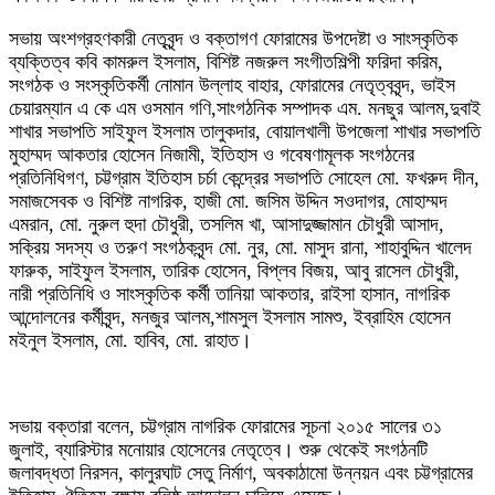
‍সভায় অংশগ্রহণকারী নেতৃবৃন্দ ও বক্তাগণ ফোরামের উপদেষ্টা ও সাংস্কৃতিক
ব্যক্তিত্ব কবি কামরুল ইসলাম, বিশিষ্ট নজরুল সংগীতশিল্পী ফরিদা করিম,
সংগঠক ও সংস্কৃতিকর্মী নোমান উল্লাহ বাহার, ফোরামের নেতৃত্ববৃন্দ, ভাইস
চেয়ারম্যান এ কে এম ওসমান গণি,সাংগঠনিক সম্পাদক এম. মনছুর আলম,দুবাই
শাখার সভাপতি সাইফুল ইসলাম তালুকদার, বোয়ালখালী উপজেলা শাখার সভাপতি
মুহাম্মদ আকতার হোসেন নিজামী, ইতিহাস ও গবেষণামূলক সংগঠনের
প্রতিনিধিগণ, চট্টগ্রাম ইতিহাস চর্চা কেন্দ্রের সভাপতি সোহেল মো. ফখরুদ দীন,
সমাজসেবক ও বিশিষ্ট নাগরিক, হাজী মো. জসিম উদ্দিন সওদাগর, মোহাম্মদ
এমরান, মো. নুরুল হুদা চৌধুরী, তসলিম খা, আসাদুজ্জামান চৌধুরী আসাদ,
সক্রিয় সদস্য ও তরুণ সংগঠকবৃন্দ মো. নুর, মো. মাসুদ রানা, শাহাবুদ্দিন খালেদ
ফারুক, সাইফুল ইসলাম, তারিক হোসেন, বিপ্লব বিজয়, আবু রাসেল চৌধুরী,
নারী প্রতিনিধি ও সাংস্কৃতিক কর্মী তানিয়া আকতার, রাইসা হাসান, নাগরিক
আন্দোলনের কর্মীবৃন্দ, মনজুর আলম,শামসুল ইসলাম সামশু, ইব্রাহিম হোসেন
মইনুল ইসলাম, মো. হাবিব, মো. রাহাত।
সভায় বক্তারা বলেন, চট্টগ্রাম নাগরিক ফোরামের সূচনা ২০১৫ সালের ৩১
জুলাই, ব্যারিস্টার মনোয়ার হোসেনের নেতৃত্বে। শুরু থেকেই সংগঠনটি
জলাবদ্ধতা নিরসন, কালুরঘাট সেতু নির্মাণ, অবকাঠামো উন্নয়ন এবং চট্টগ্রামের