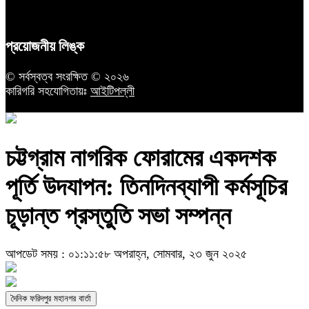
প্রয়োজনীয় লিঙ্ক
© সর্বস্বত্ব সংরক্ষিত © ২০২৬
কারিগরি সহযোগিতায়ঃ
আইটিপল্লী
চট্টগ্রাম নাগরিক ফোরামের একদশক
পূর্তি উদযাপন: তিনদিনব্যাপী কর্মসূচির
চূড়ান্ত প্রস্তুতি সভা সম্পন্ন
আপডেট সময় : ০১:১১:৫৮ অপরাহ্ন, সোমবার, ২৩ জুন ২০২৫
দৈনিক ফরিদপুর মহানগর বার্তা