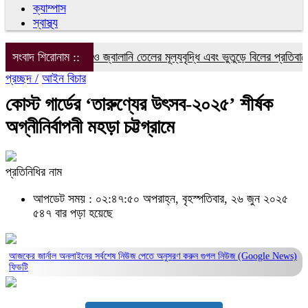
ক্যাম্পাস
স্বাস্থ্য
সংবাদ শিরোনাম ::
বিদ্যুৎ, গ্যাস ও জ্বালানি তেলের মূল্যবৃদ্ধি এবং ভুতুড়ে বিলের প্রতিবাদে ফর
প্রচ্ছদ /
আইন বিচার
কোস্ট গার্ডের ‘তারুণ্যের উৎসব-২০২৫’ শীর্ষক
অগ্নীনির্বাপনী মহড়া চট্টগ্রামে
প্রতিনিধির নাম
আপডেট সময় : ০২:৪৭:৫০ অপরাহ্ন, বৃহস্পতিবার, ২৬ জুন ২০২৫
৫৪৭ বার পড়া হয়েছে
আজকের জার্নাল অনলাইনের সর্বশেষ নিউজ পেতে অনুসরণ করুন
গুগল নিউজ (Google News)
ফিডটি