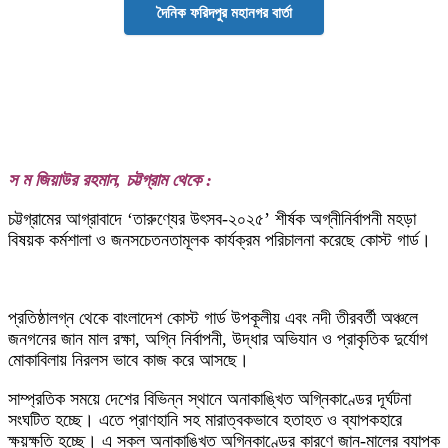
দৈনিক ফরিদপুর মহানগর বার্তা
স ম জিয়াউর রহমান, চট্টগ্রাম থেকে :
চট্টগ্রামের আগ্রাবাদে ‘তারুণ্যের উৎসব-২০২৫’ শীর্ষক অগ্নীনির্বাপনী মহড়া
বিষয়ক কর্মশালা ও জনসচেতনতামূলক কার্যক্রম পরিচালনা করেছে কোস্ট গার্ড।
প্রতিষ্ঠালগ্ন থেকে বাংলাদেশ কোস্ট গার্ড উপকূলীয় এবং নদী তীরবর্তী অঞ্চলে
জনগনের জান মাল রক্ষা, অগ্নি নির্বাপনী, উদ্ধার অভিযান ও প্রাকৃতিক দুর্যোগ
মোকাবিলায় নিরলস ভাবে কাজ করে আসছে।
সাম্প্রতিক সময়ে দেশের বিভিন্ন স্থানে অনাকাঙ্খিত অগ্নিকাণ্ডের দূর্ঘটনা
সংঘটিত হচ্ছে। এতে প্রাণহানি সহ মারাত্বকভাবে হতাহত ও ব্যাপকহারে
ক্ষয়ক্ষতি হচ্ছে। এ সকল অনাকাঙ্খিত অগ্নিকাণ্ডের কারণে জান-মালের ব্যাপক