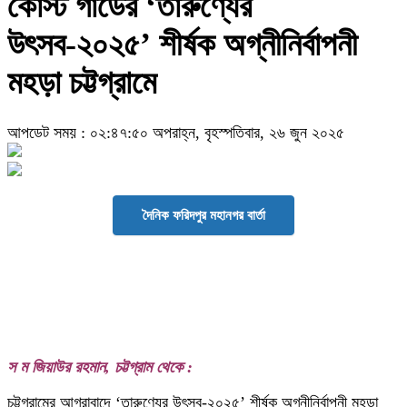
কোস্ট গার্ডের ‘তারুণ্যের
উৎসব-২০২৫’ শীর্ষক অগ্নীনির্বাপনী
মহড়া চট্টগ্রামে
আপডেট সময় : ০২:৪৭:৫০ অপরাহ্ন, বৃহস্পতিবার, ২৬ জুন ২০২৫
দৈনিক ফরিদপুর মহানগর বার্তা
স ম জিয়াউর রহমান, চট্টগ্রাম থেকে :
চট্টগ্রামের আগ্রাবাদে ‘তারুণ্যের উৎসব-২০২৫’ শীর্ষক অগ্নীনির্বাপনী মহড়া