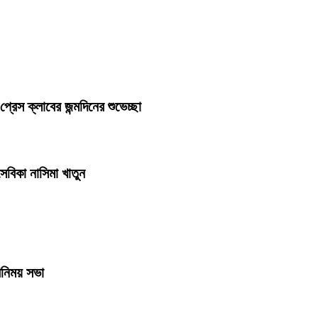
স ক্লাবের জন্মদিনের শুভেচ্ছা
বিকা নাসিমা খাতুন
িনিময় সভা