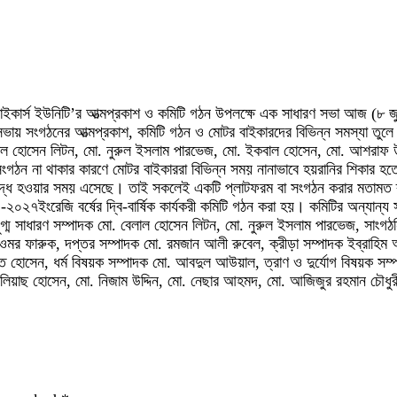
 অল বাইকার্স ইউনিটি’র আত্মপ্রকাশ ও কমিটি গঠন উপলক্ষে এক সাধারণ সভা আজ (৮ 
সভায় সংগঠনের আত্মপ্রকাশ, কমিটি গঠন ও মোটর বাইকারদের বিভিন্ন সমস্যা ত
েলাল হোসেন লিটন, মো. নুরুল ইসলাম পারভেজ, মো. ইকবাল হোসেন, মো. আশরাফ উদ্দিন
ংগঠন না থাকার কারণে মোটর বাইকাররা বিভিন্ন সময় নানাভাবে হয়রানির শিকার হত
যবদ্ধ হওয়ার সময় এসেছে। তাই সকলেই একটি প্লাটফরম বা সংগঠন করার মতামত
০২৭ইংরেজি বর্ষের দ্বি-বার্ষিক কার্যকরী কমিটি গঠন করা হয়। কমিটির অন্যান্
, যুগ্ম সাধারণ সম্পাদক মো. বেলাল হোসেন লিটন, মো. নুরুল ইসলাম পারভেজ, স
মো. ওমর ফারুক, দপ্তর সম্পাদক মো. রমজান আলী রুবেল, ক্রীড়া সম্পাদক ইব্রা
োসেন, ধর্ম বিষয়ক সম্পাদক মো. আবদুল আউয়াল, ত্রাণ ও দুর্যোগ বিষয়ক সম্পাদ
মো. ইলিয়াছ হোসেন, মো. নিজাম উদ্দিন, মো. নেছার আহমদ, মো. আজিজুর রহমান চৌ