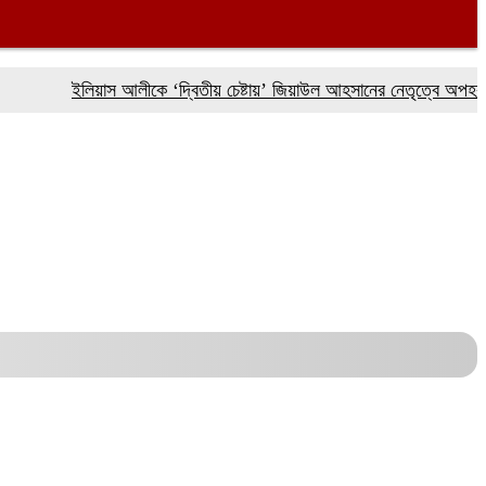
ইলিয়াস আলীকে ‘দ্বিতীয় চেষ্টায়’ জিয়াউল আহসানের নেতৃত্বে অপহরণ: চিফ 