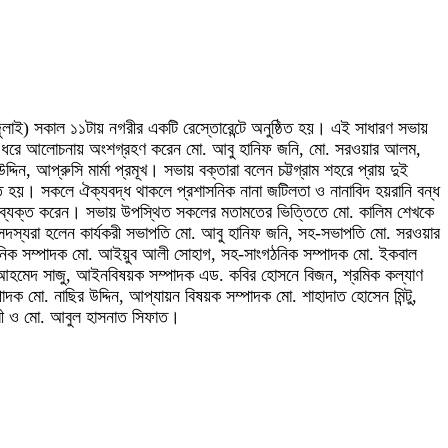
জুলাই) সকাল ১১টায় নগরীর একটি রেস্তোরেন্টে অনুষ্ঠিত হয়। এই সাধারণ সভায়
ুলে ধরে আলোচনায় অংশগ্রহণ করেন মো. আবু হানিফ জনি, মো. সরওয়ার আলম,
, আপ্রুসি মার্মা প্রমূখ। সভায় বক্তারা বলেন চট্টগ্রাম শহরে প্রায় দুই
ে হয়। সকলে ঐক্যবদ্ধ থাকলে প্রশাসনিক নানা জটিলতা ও নানাবিদ হয়রানি বন্ধ
 ব্যক্ত করেন। সভায় উপস্থিত সকলের মতামতের ভিত্তিতে মো. কালিম শেখকে
য সদস্যরা হলেন কার্যকরী সভাপতি মো. আবু হানিফ জনি, সহ-সভাপতি মো. সরওয়ার
াংগঠনিক সম্পাদক মো. আইয়ুব আলী সোহাগ, সহ-সাংগঠনিক সম্পাদক মো. ইকবাল
হিম আহমেদ সাজু, আইনবিষয়ক সম্পাদক এড. কবির হোসনে বিজন, শ্রমিক কল্যাণ
ক মো. নাছির উদ্দিন, আপ্যায়ন বিষয়ক সম্পাদক মো. শাহাদাত হোসেন মিন্টু,
ধুরী ও মো. আবুল হাসনাত সিফাত।