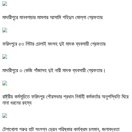
মাদারীপুরে মানবপাচার মামলার আসামি শহিদুল মোল্লা গ্রেফতার
ফরিদপুরে ৫৩ লিটার চোলাই মদসহ দুই মাদক ব্যবসায়ী গ্রেফতার
মাদারীপুরে ৩ কেজি গাঁজাসহ দুই নারী মাদক ব্যবসায়ী গ্রেফতার।
রাষ্ট্রীয় কর্মসূচিতে ফরিদপুর পৌরসভার প্রধান নির্বাহী কর্মকর্তার অনুপস্থিতি ঘিরে
নানা ধরনের রহস্য
টেপাখোলা গরুর হাট সংলগ্ন ড্রেন পরিষ্কার কার্যক্রম চলমান, জলাবদ্ধতা