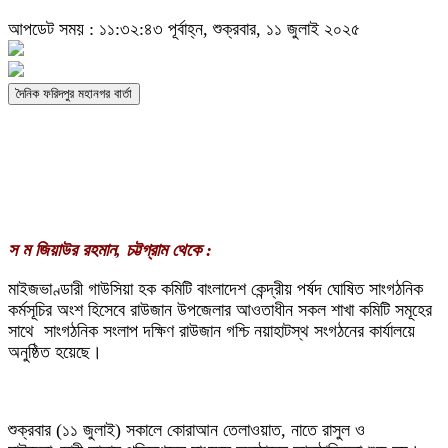
আপডেট সময় : ১১:৩২:৪৩ পূর্বাহ্ন, শুক্রবার, ১১ জুলাই ২০২৫
দৈনিক ফরিদপুর মহানগর বার্তা
স ম জিয়াউর রহমান, চট্টগ্রাম থেকে :
মাইজভাণ্ডারী গাউসিয়া হক কমিটি বাংলাদেশ কেন্দ্রীয় পর্ষদ ঘোষিত সাংগঠনিক
কর্মসূচির অংশ হিসেবে রাউজান উপজেলার আওতাধীন সকল শাখা কমিটি সমূহের
সাথে সাংগঠনিক সংলাপ দক্ষিণ রাউজান গশ্চি নয়াহাটস্থ সংগঠনের কার্যালয়ে
অনুষ্ঠিত হয়েছে।
শুক্রবার (১১ জুলাই) সকালে কোরাআন তেলাওয়াত, নাতে রাসুল ও