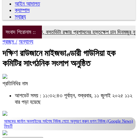
আইন আদালত
ক্যাম্পাস
স্বাস্থ্য
০ বছরের ভোগান্তি, বসতভিটা রক্ষায় প্রশাসনের হস্তক্ষেপ চান দিনমজুর নুরুল ই
সংবাদ শিরোনাম ::
প্রচ্ছদ /
অন্যান্য
দক্ষিণ রাউজানে মাইজভাণ্ডারী গাউসিয়া হক
কমিটির সাংগঠনিক সংলাপ অনুষ্ঠিত
প্রতিনিধির নাম
আপডেট সময় : ১১:৩২:৪৩ পূর্বাহ্ন, শুক্রবার, ১১ জুলাই ২০২৫
১১২
বার পড়া হয়েছে
আজকের জার্নাল অনলাইনের সর্বশেষ নিউজ পেতে অনুসরণ করুন
গুগল নিউজ (Google News)
ফিডটি