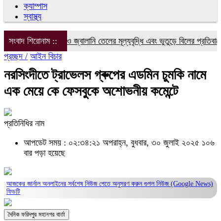
ক্যাম্পাস
স্বাস্থ্য
সংবাদ শিরোনাম ::
বিদ্যুৎ, গ্যাস ও জ্বালানি তেলের মূল্যবৃদ্ধি এবং ভুতুড়ে বিলের প্রতিবাদে ফ
প্রচ্ছদ /
আইন বিচার
নরসিংদীতে ট্রাভেলস গ্ৰুপের এডমিন চুমকি নামে
এক মেয়ে কে ফেসবুকে অশোভনীয় কমেন্টে
প্রতিনিধির নাম
আপডেট সময় : ০২:৩৪:২১ অপরাহ্ন, বুধবার, ৩০ জুলাই ২০২৫
১০৬
বার পড়া হয়েছে
আজকের জার্নাল অনলাইনের সর্বশেষ নিউজ পেতে অনুসরণ করুন
গুগল নিউজ (Google News)
ফিডটি
দৈনিক ফরিদপুর মহানগর বার্তা