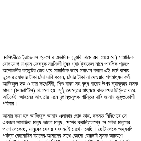
নরসিংদীতে ট্রাভেলস গ্রুপে’র এডমিন- (চুমকি নামে এক মেয়ে কে) সামাজিক
যোগাযোগ মাধ্যম ফেসবুক নরসিংদী ট্যুর গ্যাং ট্রাভেল নামে পাবলিক গ্রুপে
অশোভনীয় কমেন্টের জের ধরে সামাজিক ভাবে সমাধান করবে এই মর্মে বাসায়
ডুকে ৫০হাজার টাকা চাঁদা দাবি করেন, চাঁদার টাকা না দেওয়ায় গণমাধ্যম কর্মী
আজিজুল হক ও তার সহধর্মিনী, শিশু বাচ্চা সহ বৃদ্ধ মায়ের উপর ন্যাক্কার জনক
হামলা (মবজাস্টিস) চালানো হয়! সুষ্ঠু তদন্তের মাধ্যমে ঘাতকদের চিহ্নিত করে,
অচিরেই আইনের আওতায় এনে দৃষ্টান্তমূলক শাস্তির দাবি জানান ভুক্তভোগী
পরিবার।
আমার কথা হল আজিজুল আমার এলাকার ছোট ভাই, দলমত নির্বিশেষে সে
একজন সামাজিক মানুষ ভালো মানুষ, দেশের ক্রান্তিলগ্নে সে সর্বদা মানুষের
পাশে থেকেছে, মানুষের সেবায় সবসময়ই দেখে এসেছি। ছোট থেকে অদ্যবধি
পর্যন্ত কোনোদিন বড়দের/আমাদের সাথে কোনো বেয়াদবি মূলক আচরণে