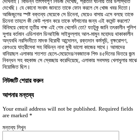
দেখিনাই। বিভিন্ন তাৎপর্যপূর্ণ নিউজ দেখেছি, প্রতিটা ঘটনায় তার উপস্থিতি
দেখেছি। যে কোনো সংবাদ জানতে তাকে ফোন করলে সে খোজ খবর দিতো।
আজিজুলের স্পষ্ট বক্তব্য মেয়েকে সে চিনেনা, মেয়েও বাসায় এসে বলছে তাকে
চিনেনা তাহলে কী কেউ প্লান করে তাকে ফাঁসানোর জন্য এই কমেন্ট করলো?
বিনিময়ে কোনো তৃতীয় পক্ষ এই গেম খেলেনি তো? যতটুকু জানি তৎকালীন পুলিশ
সুপার বর্তমান এডিশনাল ডিআইজি সাইফুল্লাহ আল-মামুন মহোদয় থাকাকালীন
অদ্যবধি নরসিংদীতে মাদক বিরোধী আন্দোলন, রক্তদান কর্মসূচি, বৃক্ষরোপণ,
রেলওয়ে যাত্রীসেবা সহ বিভিন্ন নানা মুখী ভালো কাজের সাথে। আমাদের
বানিয়াছল এলাকার শতশত ছেলে-মেয়েদের/নবজাতক শিশু ৪৫দিনের ভিতরে জন্ম
নিবন্ধন সহ বহুকাজ সে স্বেচ্ছায় করেদিয়েছে, এলাকায় সবসময় খেলাধুলার মাঝে
নিয়োজিত ছিল।
নিউজটি শেয়ার করুন
আপনার মন্তব্য
Your email address will not be published.
Required fields
are marked
*
মন্তব্য লিখুন