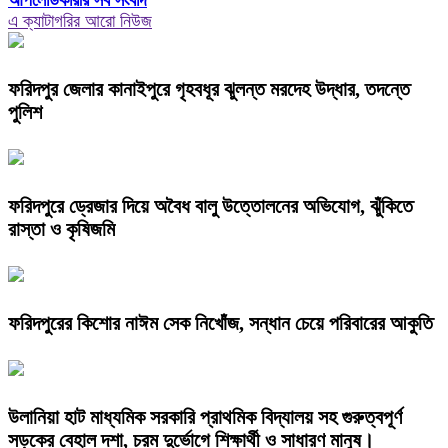
আপলোডকারীর সব সংবাদ
এ ক্যাটাগরির আরো নিউজ
ফরিদপুর জেলার কানাইপুরে গৃহবধূর ঝুলন্ত মরদেহ উদ্ধার, তদন্তে
পুলিশ
ফরিদপুরে ড্রেজার দিয়ে অবৈধ বালু উত্তোলনের অভিযোগ, ঝুঁকিতে
রাস্তা ও কৃষিজমি
ফরিদপুরের কিশোর নাঈম সেক নিখোঁজ, সন্ধান চেয়ে পরিবারের আকুতি
উলানিয়া হাট মাধ্যমিক সরকারি প্রাথমিক বিদ্যালয় সহ গুরুত্বপূর্ণ
সড়কের বেহাল দশা, চরম দুর্ভোগে শিক্ষার্থী ও সাধারণ মানুষ।