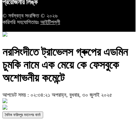
প্রয়োজনীয় লিঙ্ক
© সর্বস্বত্ব সংরক্ষিত © ২০২৬
কারিগরি সহযোগিতায়ঃ
আইটিপল্লী
নরসিংদীতে ট্রাভেলস গ্ৰুপের এডমিন
চুমকি নামে এক মেয়ে কে ফেসবুকে
অশোভনীয় কমেন্টে
আপডেট সময় : ০২:৩৪:২১ অপরাহ্ন, বুধবার, ৩০ জুলাই ২০২৫
দৈনিক ফরিদপুর মহানগর বার্তা