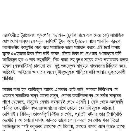
নরসিংদীতে ট্রাভেলস গ্রুপে’র এডমিন- (চুমকি নামে এক মেয়ে কে) সামাজিক
যোগাযোগ মাধ্যম ফেসবুক নরসিংদী ট্যুর গ্যাং ট্রাভেল নামে পাবলিক গ্রুপে
অশোভনীয় কমেন্টের জের ধরে সামাজিক ভাবে সমাধান করবে এই মর্মে বাসায়
ডুকে ৫০হাজার টাকা চাঁদা দাবি করেন, চাঁদার টাকা না দেওয়ায় গণমাধ্যম কর্মী
আজিজুল হক ও তার সহধর্মিনী, শিশু বাচ্চা সহ বৃদ্ধ মায়ের উপর ন্যাক্কার জনক
হামলা (মবজাস্টিস) চালানো হয়! সুষ্ঠু তদন্তের মাধ্যমে ঘাতকদের চিহ্নিত করে,
অচিরেই আইনের আওতায় এনে দৃষ্টান্তমূলক শাস্তির দাবি জানান ভুক্তভোগী
পরিবার।
আমার কথা হল আজিজুল আমার এলাকার ছোট ভাই, দলমত নির্বিশেষে সে
একজন সামাজিক মানুষ ভালো মানুষ, দেশের ক্রান্তিলগ্নে সে সর্বদা মানুষের
পাশে থেকেছে, মানুষের সেবায় সবসময়ই দেখে এসেছি। ছোট থেকে অদ্যবধি
পর্যন্ত কোনোদিন বড়দের/আমাদের সাথে কোনো বেয়াদবি মূলক আচরণে
দেখিনাই। বিভিন্ন তাৎপর্যপূর্ণ নিউজ দেখেছি, প্রতিটা ঘটনায় তার উপস্থিতি
দেখেছি। যে কোনো সংবাদ জানতে তাকে ফোন করলে সে খোজ খবর দিতো।
আজিজুলের স্পষ্ট বক্তব্য মেয়েকে সে চিনেনা, মেয়েও বাসায় এসে বলছে তাকে