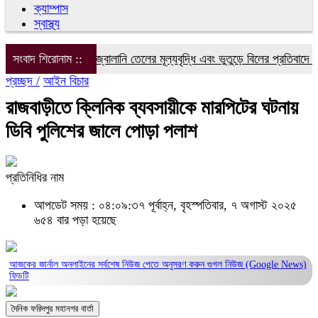
ক্যাম্পাস
স্বাস্থ্য
বিদ্যুৎ, গ্যাস ও জ্বালানি তেলের মূল্যবৃদ্ধি এবং ভুতুড়ে বিলের প্রতিবাদে ফরিদ
সংবাদ শিরোনাম ::
প্রচ্ছদ /
আইন বিচার
রাজবাড়ীতে ক্লিনিক ব্যবসায়ীকে মারপিটের ঘটনায়
ডিবি পুলিশের জালে পোড়া পলাশ
প্রতিনিধির নাম
আপডেট সময় : ০৪:০৯:৩৭ পূর্বাহ্ন, বৃহস্পতিবার, ৭ অগাস্ট ২০২৫
৬৫৪ বার পড়া হয়েছে
আজকের জার্নাল অনলাইনের সর্বশেষ নিউজ পেতে অনুসরণ করুন
গুগল নিউজ (Google News)
ফিডটি
দৈনিক ফরিদপুর মহানগর বার্তা