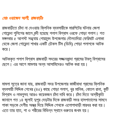
মোঃ ওয়াজেদ আলী, রাজবাড়ীঃ
রাজবাড়ীতে চাঁদা না দেওয়ায় ক্লিনিক ব্যবসায়ীকে মারপিটের ঘটনায় জেলা
গোয়েন্দা পুলিশের জালে বন্দী হয়েছে পলাশ বিশ্বাস ওরফে পোড়া পলাশ। গত
মঙ্গলবার ৫ আগস্ট সন্ধ্যায় গোয়ালন্দ উপজেলার দৌলতদিয়া ফেরিঘাট এলাকা
থেকে জেলা গোয়েন্দা শাখার একটি চৌকস টিম (ডিবি) পোড়া পলাশকে আটক
করে।
আটককৃত পলাশ বিশ্বাস রাজবাড়ী সদরের সজ্জনকান্দা গ্রামের টাবলু বিশ্বাসের
ছেলে। এর আগে মামলার অন্য আসামিদেরও আটক করা হয়।
মামলা সূত্রে জানা যায়, রাজবাড়ী সদর উপজেলার কাজীবাধা গ্রামের ক্লিনিক
ব্যবসায়ী সিদ্দিক শেখের (৪৫) কাছে পোড়া পলাশ, খুর মানিক, বোতল রানা, কুটি
বিশ্বাস ও লাবলুসহ আরও কয়েকজন চাঁদা দাবি করে। চাঁদা দিতে অস্বীকৃতি
জানালে গত ১৪ জুলাই দুপুর দেড়টার দিকে রাজবাড়ী সদর হাসপাতালের সামনে
পাকা সড়কে দেশীয় অস্ত্র দিয়ে সিদ্দিক শেখকে এলোপাথাড়ী মারধর করা হয়।
এতে তার হাত, পা ও শরীরের বিভিন্ন স্থানে গুরুতর জখম হয়।