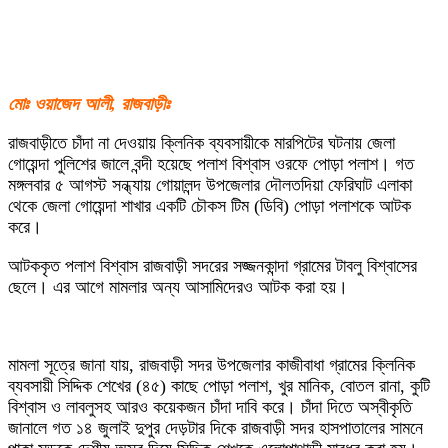
মোঃ ওয়াজেদ আলী, রাজবাড়ীঃ
রাজবাড়ীতে চাঁদা না দেওয়ায় ক্লিনিক ব্যবসায়ীকে মারপিটের ঘটনায় জেলা
গোয়েন্দা পুলিশের জালে বন্দী হয়েছে পলাশ বিশ্বাস ওরফে পোড়া পলাশ। গত
মঙ্গলবার ৫ আগস্ট সন্ধ্যায় গোয়ালন্দ উপজেলার দৌলতদিয়া ফেরিঘাট এলাকা
থেকে জেলা গোয়েন্দা শাখার একটি চৌকস টিম (ডিবি) পোড়া পলাশকে আটক
করে।
আটককৃত পলাশ বিশ্বাস রাজবাড়ী সদরের সজ্জনকান্দা গ্রামের টাবলু বিশ্বাসের
ছেলে। এর আগে মামলার অন্য আসামিদেরও আটক করা হয়।
মামলা সূত্রে জানা যায়, রাজবাড়ী সদর উপজেলার কাজীবাধা গ্রামের ক্লিনিক
ব্যবসায়ী সিদ্দিক শেখের (৪৫) কাছে পোড়া পলাশ, খুর মানিক, বোতল রানা, কুটি
বিশ্বাস ও লাবলুসহ আরও কয়েকজন চাঁদা দাবি করে। চাঁদা দিতে অস্বীকৃতি
জানালে গত ১৪ জুলাই দুপুর দেড়টার দিকে রাজবাড়ী সদর হাসপাতালের সামনে