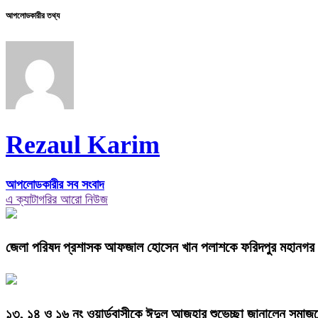
আপলোডকারীর তথ্য
Rezaul Karim
আপলোডকারীর সব সংবাদ
এ ক্যাটাগরির আরো নিউজ
জেলা পরিষদ প্রশাসক আফজাল হোসেন খান পলাশকে ফরিদপুর মহানগর প্রে
১৩, ১৪ ও ১৬ নং ওয়ার্ডবাসীকে ঈদুল আজহার শুভেচ্ছা জানালেন সমাজসে