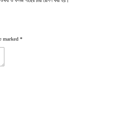
াল, ঔষধী ও ফলজ গাছের চারা রোপণ করা হয়।
re marked
*