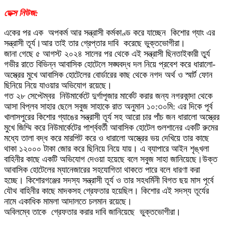
ডেক্স নিউজ:
একের পর এক ‌ অপকর্ম আর সন্ত্রাসী কর্মকাণ্ড করে যাচ্ছেন ‌ কিশোর গ্যাং এর ‌
সন্ত্রাসী ‌তূর্য।আর তাই তার গ্রেপ্তার দাবি ‌ করেছে ভুক্তভোগীরা।
জানা গেছে ৫ আগস্ট ২০২৪ সালের পর থেকে এই সন্ত্রাসী ছিনতাইকারী তুর্য
গভীর রাতে বিভিন্ন আবাসিক হোটেলে সঙ্ঘবদ্ধ দল নিয়ে প্রবেশ করে ধারালো-
অস্ত্রের মুখে আবাসিক হোটেলের বোর্ডারের কাছ থেকে নগদ অর্থ ও স্মার্ট ফোন
ছিনিয়ে নিয়ে যাওয়ার অভিযোগ রয়েছে।
গত ২৮ সেপ্টেম্বর ‌ নিউমার্কেটে দুর্গাপূজার মার্কেট করার জন্য নগরকান্দা থেকে
আসা বিপ্লব সাহার ছেলে সবুজ সাহাকে রাত অনুমান ১০:৩০মি: এর দিকে পূর্ব
খালাসপুরের কিশোর গ্যাঙের সন্ত্রাসী তূর্য সহ আরো চার পাঁচ জন ধারালো অস্ত্রের
মুখে জিম্মি করে নিউমার্কেটের পার্শ্ববর্তী আবাসিক হোটেল গুলশানের একটি রুমের
মধ্যে তালা বদ্ধ করে মারপিট করে ও ধারালো অস্ত্রের ভয় দেখিয়ে তার কাছে
থাকা ১২০০০ টাকা জোর করে ছিনিয়ে নিয়ে যায়। এ ব্যাপারে আইন শৃঙ্খলা
বাহিনীর কাছে একটি অভিযোগ দেওয়া হয়েছে বলে সবুজ সাহা জানিয়েছে।উক্ত
আবাসিক হোটেলের ম্যানেজারের সহযোগিতা থাকতে পারে বলে ধারণা করা
হচ্ছে। কিশোরগঞ্জের সদস্য সন্ত্রাসী তূর্য ও তার সহধর্মিনী বিগত ছয় মাস পূর্বে
যৌথ বাহিনীর কাছে মাদকসহ গ্রেফতার হয়েছিল। কিশোর এই সদস্য তূর্যের
নামে একাধিক মামলা আদালতে চলমান রয়েছে।
অবিলম্বে তাকে ‌ গ্রেফতার করার দাবি জানিয়েছে ‌ ভুক্তভোগীরা।