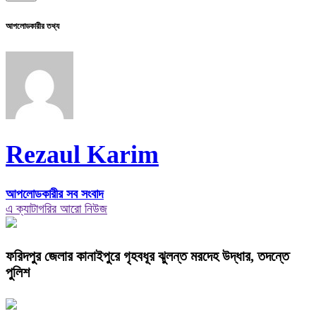
আপলোডকারীর তথ্য
Rezaul Karim
আপলোডকারীর সব সংবাদ
এ ক্যাটাগরির আরো নিউজ
ফরিদপুর জেলার কানাইপুরে গৃহবধূর ঝুলন্ত মরদেহ উদ্ধার, তদন্তে
পুলিশ