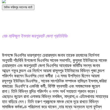
দৈনিক ফরিদপুর মহানগর বার্তা
মোঃ মাফিজুল ইসলাম জয়পুরহাট জেলা প্রতিনিধিঃ
উপলক্ষে বিএনপির ভারপ্রাপ্ত চেয়ারম্যান জনাব তারেক রহমানের নির্দেশনা
অনুযায়ী পাঁচবিবি উপজেলা বিএনপির সাবেক সভাপতি, কুসুম্বা ইউনিয়নের সাবেক
চেয়ারম্যান এবং জয়পুরহাট জেলা বিএনপির আহবায়ক কমিটির সদস্য জনাব
আব্দুল গফুর মন্ডল এর নির্দেশে আয়মা রাসূলপুর ইউনিয়নের বিভিন্ন পূজা মন্ডপ
পরিদর্শন করলেন বিএনপির নেতা কর্মীরা ।এ সময় উপস্থিত ছিলেন আয়মা
রসূলপুর ইউনিয়ন বিএনপির , সাবেক সাংগঠনিক সম্পাদক হামিদুল ইসলাম,করিয়া
বাজারের বিএনপি’র একনিষ্ঠ কর্মী, বিশিষ্ট ব্যবসায়ী এবং সমাজসেবক জুয়েল
রানা। তিনি বিভিন্ন মন্দির পরিদর্শন ও নগদ অর্থ সহায়তা প্রদান করেন।
এছাড়াও জুয়েল রানা এলাকার বিভিন্ন মসজিদ, মাদ্রাসা,ও এতিমখানায় সাহায্যের
হাত বাড়িয়ে দেন। তিনি তরুণ প্রজন্মকে মাদক থেকে দূরে রাখতে বিভিন্ন
সামাজিক কর্মকাণ্ড পরিচালনা করে থাকেন ,তার মধ্যে অন্যতম হলো ফুটবল