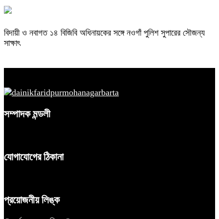
বিদায়ী ও নবাগত ১৪ বিজিবি অধিনায়কের সঙ্গে নওগাঁ পুলিশ সুপারের সৌজন্য
সাক্ষাৎ
সম্পাদক মন্ডলী
যোগাযোগের ঠিকানা
প্রয়োজনীয় লিঙ্ক