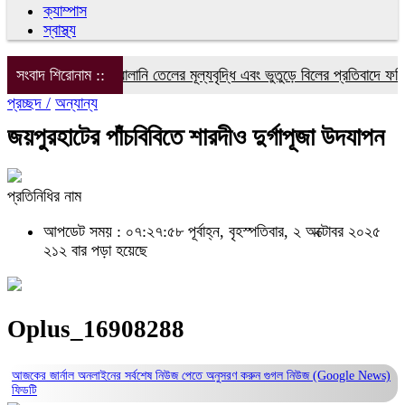
ক্যাম্পাস
স্বাস্থ্য
বিদ্যুৎ, গ্যাস ও জ্বালানি তেলের মূল্যবৃদ্ধি এবং ভুতুড়ে বিলের প্রতিবাদে ফরিদপু
সংবাদ শিরোনাম ::
প্রচ্ছদ /
অন্যান্য
জয়পুরহাটের পাঁচবিবিতে শারদীও দুর্গাপূজা উদযাপন
প্রতিনিধির নাম
আপডেট সময় : ০৭:২৭:৫৮ পূর্বাহ্ন, বৃহস্পতিবার, ২ অক্টোবর ২০২৫
২১২ বার পড়া হয়েছে
Oplus_16908288
আজকের জার্নাল অনলাইনের সর্বশেষ নিউজ পেতে অনুসরণ করুন
গুগল নিউজ (Google News)
ফিডটি