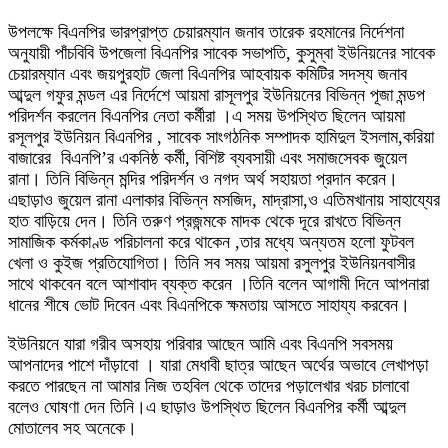
উপলক্ষে বিএনপির ভারপ্রাপ্ত চেয়ারম্যান জনাব তারেক রহমানের নির্দেশনা
অনুযায়ী পাঁচবিবি উপজেলা বিএনপির সাবেক সভাপতি, কুসুম্বা ইউনিয়নের সাবেক
চেয়ারম্যান এবং জয়পুরহাট জেলা বিএনপির আহবায়ক কমিটির সদস্য জনাব
আব্দুল গফুর মন্ডল এর নির্দেশে আয়মা রাসূলপুর ইউনিয়নের বিভিন্ন পূজা মন্ডপ
পরিদর্শন করলেন বিএনপির নেতা কর্মীরা ।এ সময় উপস্থিত ছিলেন আয়মা
রসূলপুর ইউনিয়ন বিএনপির , সাবেক সাংগঠনিক সম্পাদক হামিদুল ইসলাম,করিয়া
বাজারের বিএনপি’র একনিষ্ঠ কর্মী, বিশিষ্ট ব্যবসায়ী এবং সমাজসেবক জুয়েল
রানা। তিনি বিভিন্ন মন্দির পরিদর্শন ও নগদ অর্থ সহায়তা প্রদান করেন।
এছাড়াও জুয়েল রানা এলাকার বিভিন্ন মসজিদ, মাদ্রাসা,ও এতিমখানায় সাহায্যের
হাত বাড়িয়ে দেন। তিনি তরুণ প্রজন্মকে মাদক থেকে দূরে রাখতে বিভিন্ন
সামাজিক কর্মকাণ্ড পরিচালনা করে থাকেন ,তার মধ্যে অন্যতম হলো ফুটবল
খেলা ও কুইজ প্রতিযোগিতা। তিনি সব সময় আয়মা রসুলপুর ইউনিয়নবাসীর
সাথে থাকবেন বলে আশাবাদ ব্যক্ত করেন ।তিনি বলেন আগামী দিনে আপনারা
ধানের শীষে ভোট দিবেন এবং বিএনপিকে ক্ষমতায় আসতে সাহায্য করবেন।
‎ইউনিয়নে যারা গরীব অসহায় পরিবার আছেন আমি এবং বিএনপি সবসময়
আপনাদের পাশে দাঁড়াবো । যারা মেধাবী ছাত্র আছেন অর্থের অভাবে লেখাপড়া
করতে পারছেন না আমার নিজ তহবিল থেকে তাদের পড়ালেখার খরচ চালাবো
বলেও ঘোষণা দেন তিনি।এ ছাড়াও উপস্থিত ছিলেন বিএনপির কর্মী আব্দুল
মোতালেব সহ অনেকে।