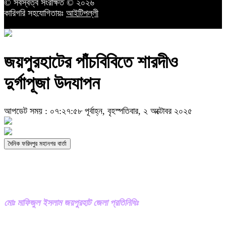
© সর্বস্বত্ব সংরক্ষিত © ২০২৬
কারিগরি সহযোগিতায়ঃ
আইটিপল্লী
জয়পুরহাটের পাঁচবিবিতে শারদীও
দুর্গাপূজা উদযাপন
আপডেট সময় : ০৭:২৭:৫৮ পূর্বাহ্ন, বৃহস্পতিবার, ২ অক্টোবর ২০২৫
দৈনিক ফরিদপুর মহানগর বার্তা
মোঃ মাফিজুল ইসলাম জয়পুরহাট জেলা প্রতিনিধিঃ