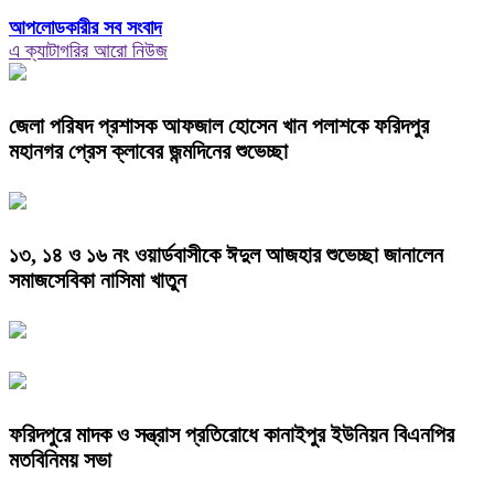
আপলোডকারীর সব সংবাদ
এ ক্যাটাগরির আরো নিউজ
জেলা পরিষদ প্রশাসক আফজাল হোসেন খান পলাশকে ফরিদপুর
মহানগর প্রেস ক্লাবের জন্মদিনের শুভেচ্ছা
১৩, ১৪ ও ১৬ নং ওয়ার্ডবাসীকে ঈদুল আজহার শুভেচ্ছা জানালেন
সমাজসেবিকা নাসিমা খাতুন
ফরিদপুরে মাদক ও সন্ত্রাস প্রতিরোধে কানাইপুর ইউনিয়ন বিএনপির
মতবিনিময় সভা