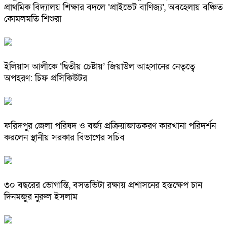
প্রাথমিক বিদ্যালয় শিক্ষার বদলে ‘প্রাইভেট বাণিজ্য’, অবহেলায় বঞ্চিত
কোমলমতি শিশুরা
ইলিয়াস আলীকে ‘দ্বিতীয় চেষ্টায়’ জিয়াউল আহসানের নেতৃত্বে
অপহরণ: চিফ প্রসিকিউটর
ফরিদপুর জেলা পরিষদ ও বর্জ্য প্রক্রিয়াজাতকরণ কারখানা পরিদর্শন
করলেন স্থানীয় সরকার বিভাগের সচিব
৩০ বছরের ভোগান্তি, বসতভিটা রক্ষায় প্রশাসনের হস্তক্ষেপ চান
দিনমজুর নুরুল ইসলাম