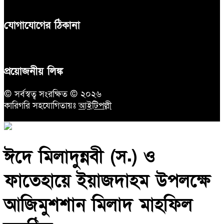
যোগাযোগের ঠিকানা
প্রয়োজনীয় লিঙ্ক
© সর্বস্বত্ব সংরক্ষিত © ২০২৬
কারিগরি সহযোগিতায়ঃ
আইটিপল্লী
ঈদে মিলাদুন্নবী (স.) ও
ফাতেহায়ে ইয়াজদাহম উপলক্ষে
আজিমুশশান মিলাদ মাহফিল