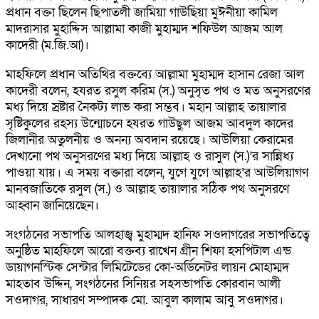
প্রধান বক্তা ছিলেন ছিপাতলী জামিয়া গাউছিয়া মুঈনীয়া কামিল
মাদরাসার মুহাদ্দিস আল্লামা কাজী মুহাম্মদ শফিউল আজম আল
কাদেরী (ম.জি.আ)।
মাহফিলে প্রধান অতিথির বক্তব্যে আল্লামা মুহাম্মদ হাসান রেজা আল
কাদেরী বলেন, হযরত রসুল করিম (স.) অনুসৃত পথ ও মত অনুসরণের
মধ্য দিয়ে স্রষ্টার নৈকট্য লাভ করা সম্ভব। মহান আল্লাহ তায়ালার
সৃষ্টিকুলের রহস্য উন্মোচনে হযরত গাউছুল আজম আবদুল কাদের
জিলানীর অতুলনীয় ও অনন্য অবদান রয়েছে। আউলিয়া কেরামের
দেখানো পথ অনুসরণের মধ্য দিয়ে আল্লাহ ও রাসুল (স.)’র সান্নিধ্য
পাওয়া যায়। এ সময় বক্তারা বলেন, যুগে যুগে আল্লাহ’র আউলিয়াগণ
মানবজাতিকে রসুল (স.) ও আল্লাহ তায়ালার সঠিক পথ অনুসরণে
আহ্বান জানিয়েছেন।
সংগঠনের সভাপতি আলহাজ্ব মুহাম্মদ হানিফ সওদাগরের সভাপতিত্বে
অনুষ্ঠিত মাহফিলে আরো বক্তব্য রাখেন গ্রীন শিফা হসপিটাল এন্ড
ডায়াগনস্টিক সেন্টার লিমিটেডের কো-অর্ডিনেটর লায়ন মোহাম্মদ
মাহতাব উদ্দিন, সংগঠনের সিনিয়র সহসভাপতি কোরবান আলী
সওদাগর, সাধারণ সম্পাদক মো. আবুল কালাম আবু সওদাগর।