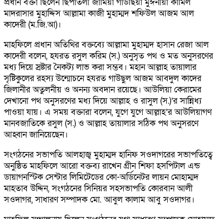
প্রধান বক্তা ছিলেন ছিপাতলী জামিয়া গাউছিয়া মুঈনীয়া কামিল
মাদরাসার মুহাদ্দিস আল্লামা কাজী মুহাম্মদ শফিউল আজম আল
কাদেরী (ম.জি.আ)।
মাহফিলে প্রধান অতিথির বক্তব্যে আল্লামা মুহাম্মদ হাসান রেজা আল
কাদেরী বলেন, হযরত রসুল করিম (স.) অনুসৃত পথ ও মত অনুসরণের
মধ্য দিয়ে স্রষ্টার নৈকট্য লাভ করা সম্ভব। মহান আল্লাহ তায়ালার
সৃষ্টিকুলের রহস্য উন্মোচনে হযরত গাউছুল আজম আবদুল কাদের
জিলানীর অতুলনীয় ও অনন্য অবদান রয়েছে। আউলিয়া কেরামের
দেখানো পথ অনুসরণের মধ্য দিয়ে আল্লাহ ও রাসুল (স.)’র সান্নিধ্য
পাওয়া যায়। এ সময় বক্তারা বলেন, যুগে যুগে আল্লাহ’র আউলিয়াগণ
মানবজাতিকে রসুল (স.) ও আল্লাহ তায়ালার সঠিক পথ অনুসরণে
আহ্বান জানিয়েছেন।
সংগঠনের সভাপতি আলহাজ্ব মুহাম্মদ হানিফ সওদাগরের সভাপতিত্বে
অনুষ্ঠিত মাহফিলে আরো বক্তব্য রাখেন গ্রীন শিফা হসপিটাল এন্ড
ডায়াগনস্টিক সেন্টার লিমিটেডের কো-অর্ডিনেটর লায়ন মোহাম্মদ
মাহতাব উদ্দিন, সংগঠনের সিনিয়র সহসভাপতি কোরবান আলী
সওদাগর, সাধারণ সম্পাদক মো. আবুল কালাম আবু সওদাগর।