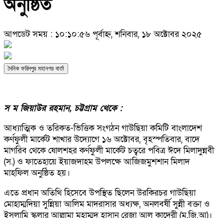
অনুষ্ঠিত
আপডেট সময় : ১০:১০:৫৬ পূর্বাহ্ন, শনিবার, ১৮ অক্টোবর ২০২৫
দৈনিক ফরিদপুর মহানগর বার্তা
স ম জিয়াউর রহমান, চট্টগ্রাম থেকে :
আধ্যাত্মিক ও তরিকত-ভিত্তিক সংগঠন গাউছিয়া কমিটি বাংলাদেশ
কর্ণফুলী মার্কেট শাখার উদ্যোগে ১৬ অক্টোবর, বৃহস্পতিবার, বাদে
মাগরিব থেকে ষোলশহর কর্ণফুলী মার্কেট চত্বরে পবিত্র ঈদে মিলাদুন্নবী
(স.) ও ফাতেহায়ে ইয়াজদাহম উপলক্ষে আজিজমুশশান মিলাদ
মাহফিল অনুষ্ঠিত হয়।
এতে প্রধান অতিথি হিসেবে উপস্থিত ছিলেন উরকিরচর গাউছিয়া
মোহাম্মদিয়া সুন্নিয়া আলিম মাদরাসার অধ্যক্ষ, অনলবর্ষী সুন্নী বক্তা ও
ইসলামি স্কলার আল্লামা মুহাম্মদ হাসান রেজা আল কাদেরী (ম.জি.আ)।