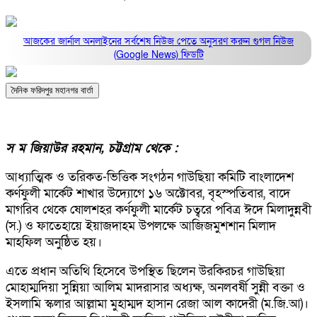
আজকের জার্নাল অনলাইনের সর্বশেষ নিউজ পেতে অনুসরণ করুন
গুগল নিউজ
(Google News)
ফিডটি
দৈনিক ফরিদপুর মহানগর বার্তা
স ম জিয়াউর রহমান, চট্টগ্রাম থেকে :
আধ্যাত্মিক ও তরিকত-ভিত্তিক সংগঠন গাউছিয়া কমিটি বাংলাদেশ
কর্ণফুলী মার্কেট শাখার উদ্যোগে ১৬ অক্টোবর, বৃহস্পতিবার, বাদে
মাগরিব থেকে ষোলশহর কর্ণফুলী মার্কেট চত্বরে পবিত্র ঈদে মিলাদুন্নবী
(স.) ও ফাতেহায়ে ইয়াজদাহম উপলক্ষে আজিজমুশশান মিলাদ
মাহফিল অনুষ্ঠিত হয়।
এতে প্রধান অতিথি হিসেবে উপস্থিত ছিলেন উরকিরচর গাউছিয়া
মোহাম্মদিয়া সুন্নিয়া আলিম মাদরাসার অধ্যক্ষ, অনলবর্ষী সুন্নী বক্তা ও
ইসলামি স্কলার আল্লামা মুহাম্মদ হাসান রেজা আল কাদেরী (ম.জি.আ)।