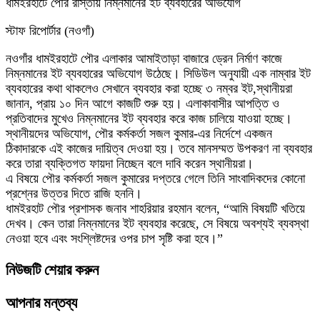
ধামইরহাটে পৌর রাস্তায় নিম্নমানের ইট ব্যবহারের অভিযোগ
স্টাফ রিপোর্টার (নওগাঁ)
নওগাঁর ধামইরহাটে পৌর এলাকার আমাইতাড়া বাজারে ড্রেন নির্মাণ কাজে
নিম্নমানের ইট ব্যবহারের অভিযোগ উঠেছে। সিডিউল অনুযায়ী এক নাম্বার ইট
ব্যবহারের কথা থাকলেও সেখানে ব্যবহার করা হচ্ছে ৩ নম্বর ইট,স্থানীয়রা
জানান, প্রায় ১০ দিন আগে কাজটি শুরু হয়। এলাকাবাসীর আপত্তি ও
প্রতিবাদের মুখেও নিম্নমানের ইট ব্যবহার করে কাজ চালিয়ে যাওয়া হচ্ছে।
স্থানীয়দের অভিযোগ, পৌর কর্মকর্তা সজল কুমার-এর নির্দেশে একজন
ঠিকাদারকে এই কাজের দায়িত্ব দেওয়া হয়। তবে মানসম্মত উপকরণ না ব্যবহার
করে তারা ব্যক্তিগত ফায়দা নিচ্ছেন বলে দাবি করেন স্থানীয়রা।
এ বিষয়ে পৌর কর্মকর্তা সজল কুমারের দপ্তরে গেলে তিনি সাংবাদিকদের কোনো
প্রশ্নের উত্তর দিতে রাজি হননি।
ধামইরহাট পৌর প্রশাসক জনাব শাহরিয়ার রহমান বলেন, “আমি বিষয়টি খতিয়ে
দেখব। কেন তারা নিম্নমানের ইট ব্যবহার করেছে, সে বিষয়ে অবশ্যই ব্যবস্থা
নেওয়া হবে এবং সংশ্লিষ্টদের ওপর চাপ সৃষ্টি করা হবে।”
নিউজটি শেয়ার করুন
আপনার মন্তব্য