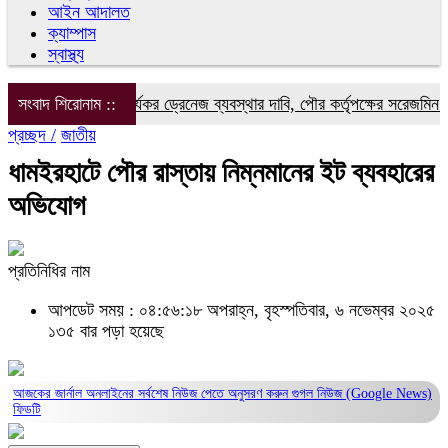
আইন আদালত
ক্যাম্পাস
স্বাস্থ্য
৮ নম্বর ওয়ার্ডে কার্যকর ড্রেনেজ ব্যবস্থার দাবি, পৌর কর্তৃপক্ষের সরেজমিন পরিদর
সংবাদ শিরোনাম ::
প্রচ্ছদ /
জাতীয়
ধামইরহাটে পৌর রাস্তায় নিম্নমানের ইট ব্যবহারের
অভিযোগ
প্রতিনিধির নাম
আপডেট সময় : ০৪:৫৬:১৮ অপরাহ্ন, বৃহস্পতিবার, ৬ নভেম্বর ২০২৫
১৩৫ বার পড়া হয়েছে
আজকের জার্নাল অনলাইনের সর্বশেষ নিউজ পেতে অনুসরণ করুন
গুগল নিউজ (Google News)
ফিডটি