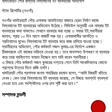
ধামইরহাটে পৌর রাস্তায় নিম্নমানের ইট ব্যবহারের অভিযোগ
স্টাফ রিপোর্টার (নওগাঁ)
নওগাঁর ধামইরহাটে পৌর এলাকার আমাইতাড়া বাজারে ড্রেন নির্মাণ কাজে
নিম্নমানের ইট ব্যবহারের অভিযোগ উঠেছে। সিডিউল অনুযায়ী এক নাম্বার ইট
ব্যবহারের কথা থাকলেও সেখানে ব্যবহার করা হচ্ছে ৩ নম্বর ইট,স্থানীয়রা
জানান, প্রায় ১০ দিন আগে কাজটি শুরু হয়। এলাকাবাসীর আপত্তি ও
প্রতিবাদের মুখেও নিম্নমানের ইট ব্যবহার করে কাজ চালিয়ে যাওয়া হচ্ছে।
স্থানীয়দের অভিযোগ, পৌর কর্মকর্তা সজল কুমার-এর নির্দেশে একজন
ঠিকাদারকে এই কাজের দায়িত্ব দেওয়া হয়। তবে মানসম্মত উপকরণ না ব্যবহার
করে তারা ব্যক্তিগত ফায়দা নিচ্ছেন বলে দাবি করেন স্থানীয়রা।
এ বিষয়ে পৌর কর্মকর্তা সজল কুমারের দপ্তরে গেলে তিনি সাংবাদিকদের কোনো
প্রশ্নের উত্তর দিতে রাজি হননি।
ধামইরহাট পৌর প্রশাসক জনাব শাহরিয়ার রহমান বলেন, “আমি বিষয়টি খতিয়ে
দেখব। কেন তারা নিম্নমানের ইট ব্যবহার করেছে, সে বিষয়ে অবশ্যই ব্যবস্থা
নেওয়া হবে এবং সংশ্লিষ্টদের ওপর চাপ সৃষ্টি করা হবে।”
সম্পাদক মন্ডলী