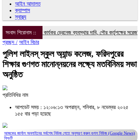
আইন আদালত
ক্যাম্পাস
স্বাস্থ্য
১৮ নম্বর ওয়ার্ডে কার্যকর ড্রেনেজ ব্যবস্থার দাবি, পৌর কর্তৃপক্ষের সরেজমিন প
সংবাদ শিরোনাম ::
প্রচ্ছদ /
আইন বিচার
পুলিশ লাইনস্ স্কুল অ্যান্ড কলেজ, ফরিদপুরের
শিক্ষার গুণগত মানোন্নয়নের লক্ষ্যে মতবিনিময় সভা
অনুষ্ঠিত
প্রতিনিধির নাম
আপডেট সময় : ১২:০৬:১৩ অপরাহ্ন, শনিবার, ৮ নভেম্বর ২০২৫
১৫৫ বার পড়া হয়েছে
আজকের জার্নাল অনলাইনের সর্বশেষ নিউজ পেতে অনুসরণ করুন
গুগল নিউজ (Google News)
ফিডটি