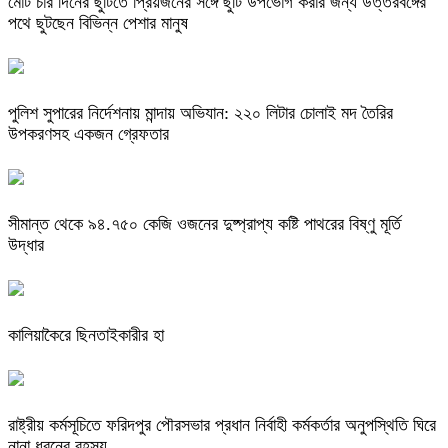
মোট চার দিনের ছুটিতে প্রিয়জনের সঙ্গে ছুটি উপভোগ করার জন্য উত্তরবঙ্গের
পথে ছুটছেন বিভিন্ন পেশার মানুষ
পুলিশ সুপারের নির্দেশনায় মান্দায় অভিযান: ২২০ লিটার চোলাই মদ তৈরির
উপকরণসহ একজন গ্রেফতার
সীমান্ত থেকে ৯৪.৭৫০ কেজি ওজনের দুষ্প্রাপ্য কষ্টি পাথরের বিষ্ণু মূর্তি
উদ্ধার
কালিয়াকৈরে ছিনতাইকারীর হা
রাষ্ট্রীয় কর্মসূচিতে ফরিদপুর পৌরসভার প্রধান নির্বাহী কর্মকর্তার অনুপস্থিতি ঘিরে
নানা ধরনের রহস্য