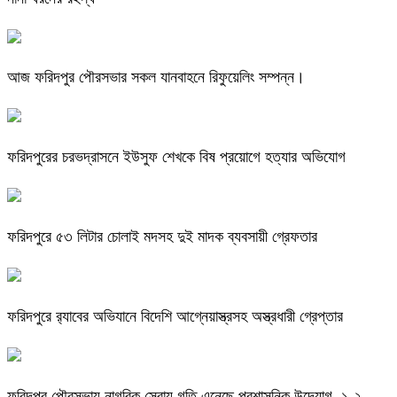
আজ ফরিদপুর পৌরসভার সকল যানবাহনে রিফুয়েলিং সম্পন্ন।
ফরিদপুরের চরভদ্রাসনে ইউসুফ শেখকে বিষ প্রয়োগে হত্যার অভিযোগ
ফরিদপুরে ৫৩ লিটার চোলাই মদসহ দুই মাদক ব্যবসায়ী গ্রেফতার
ফরিদপুরে র‌্যাবের অভিযানে বিদেশি আগ্নেয়াস্ত্রসহ অস্ত্রধারী গ্রেপ্তার
ফরিদপুর পৌরসভায় নাগরিক সেবায় গতি এনেছে প্রশাসনিক উদ্যোগ, ১-২