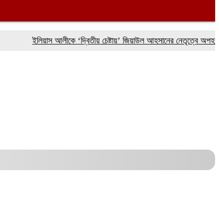
ইলিয়াস আলীকে ‘দ্বিতীয় চেষ্টায়’ জিয়াউল আহসানের নেতৃত্বে অপহরণ: চিফ