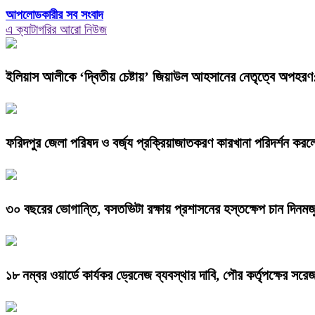
আপলোডকারীর সব সংবাদ
এ ক্যাটাগরির আরো নিউজ
ইলিয়াস আলীকে ‘দ্বিতীয় চেষ্টায়’ জিয়াউল আহসানের নেতৃত্বে অপহরণ
ফরিদপুর জেলা পরিষদ ও বর্জ্য প্রক্রিয়াজাতকরণ কারখানা পরিদর্শন করল
৩০ বছরের ভোগান্তি, বসতভিটা রক্ষায় প্রশাসনের হস্তক্ষেপ চান দিনমজ
১৮ নম্বর ওয়ার্ডে কার্যকর ড্রেনেজ ব্যবস্থার দাবি, পৌর কর্তৃপক্ষের সর