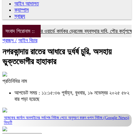
আইন আদালত
ক্যাম্পাস
স্বাস্থ্য
সংবাদ শিরোনাম ::
১৮ নম্বর ওয়ার্ডে কার্যকর ড্রেনেজ ব্যবস্থার দাবি, পৌর কর্তৃপক্ষের স
প্রচ্ছদ /
আইন বিচার
নগরকান্দায় রাতের আধারে দুর্ধর্ষ চুরি, অসহায়
ভুক্তভোগীর হাহাকার
প্রতিনিধির নাম
আপডেট সময় : ১১:১৫:৩৬ পূর্বাহ্ন, বুধবার, ১৯ নভেম্বর ২০২৫
৫৮২
বার পড়া হয়েছে
আজকের জার্নাল অনলাইনের সর্বশেষ নিউজ পেতে অনুসরণ করুন
গুগল নিউজ (Google News)
ফিডটি