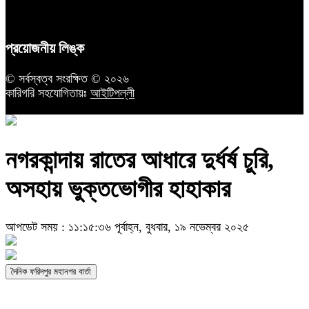
প্রয়োজনীয় লিঙ্ক
© সর্বস্বত্ব সংরক্ষিত © ২০২৬
কারিগরি সহযোগিতায়ঃ
আইটিপল্লী
নগরকান্দায় রাতের আধারে দুর্ধর্ষ চুরি,
অসহায় ভুক্তভোগীর হাহাকার
আপডেট সময় : ১১:১৫:৩৬ পূর্বাহ্ন, বুধবার, ১৯ নভেম্বর ২০২৫
দৈনিক ফরিদপুর মহানগর বার্তা