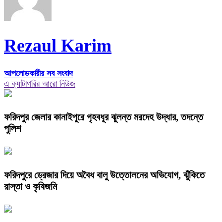
Rezaul Karim
আপলোডকারীর সব সংবাদ
এ ক্যাটাগরির আরো নিউজ
ফরিদপুর জেলার কানাইপুরে গৃহবধূর ঝুলন্ত মরদেহ উদ্ধার, তদন্তে
পুলিশ
ফরিদপুরে ড্রেজার দিয়ে অবৈধ বালু উত্তোলনের অভিযোগ, ঝুঁকিতে
রাস্তা ও কৃষিজমি