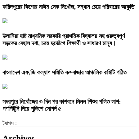
ফরিদপুরের কিশোর নাঈম সেক নিখোঁজ, সন্ধান চেয়ে পরিবারের আকুতি
উলানিয়া হাট মাধ্যমিক সরকারি প্রাথমিক বিদ্যালয় সহ গুরুত্বপূর্ণ
সড়কের বেহাল দশা, চরম দুর্ভোগে শিক্ষার্থী ও সাধারণ মানুষ।
বাংলাদেশ এফ,জি কল্যাণ সমিতি কক্সবাজার আঞ্চলিক কমিটি গঠিত
সদরপুরে নিখোঁজের ৩ দিন পর কাশবনে মিলল শিশুর গলিত লাশ:
গণপিটুনি দিয়ে পুলিশে সোপর্দ ৫
ট্যাগস :
Archives