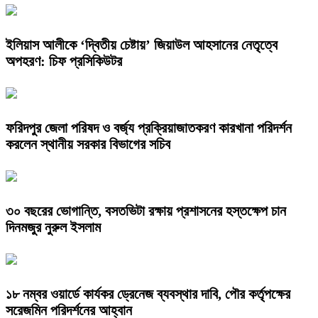
ইলিয়াস আলীকে ‘দ্বিতীয় চেষ্টায়’ জিয়াউল আহসানের নেতৃত্বে
অপহরণ: চিফ প্রসিকিউটর
ফরিদপুর জেলা পরিষদ ও বর্জ্য প্রক্রিয়াজাতকরণ কারখানা পরিদর্শন
করলেন স্থানীয় সরকার বিভাগের সচিব
৩০ বছরের ভোগান্তি, বসতভিটা রক্ষায় প্রশাসনের হস্তক্ষেপ চান
দিনমজুর নুরুল ইসলাম
১৮ নম্বর ওয়ার্ডে কার্যকর ড্রেনেজ ব্যবস্থার দাবি, পৌর কর্তৃপক্ষের
সরেজমিন পরিদর্শনের আহ্বান