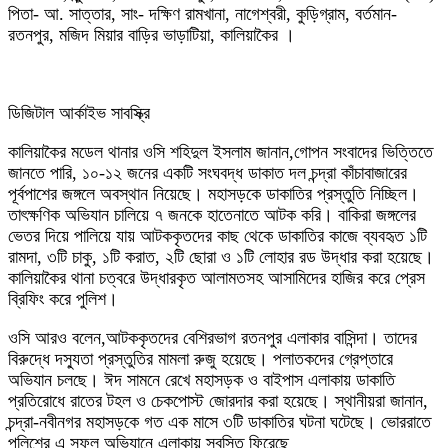
পিতা- আ. সাত্তার, সাং- দক্ষিণ রামখানা, নাগেশ্বরী, কুড়িগ্রাম, বর্তমান-
রতনপুর, মজিদ মিয়ার বাড়ির ভাড়াটিয়া, কালিয়াকৈর ।
ডিজিটাল আর্কাইভ সাবস্ক্রি
কালিয়াকৈর মডেল থানার ওসি শহিদুল ইসলাম জানান,গোপন সংবাদের ভিত্তিতে
জানতে পারি, ১০-১২ জনের একটি সংঘবদ্ধ ডাকাত দল চন্দ্রা কাঁচাবাজারের
পূর্বপাশের জঙ্গলে অবস্থান নিয়েছে। মহাসড়কে ডাকাতির প্রস্তুতি নিচ্ছিল।
তাৎক্ষণিক অভিযান চালিয়ে ৭ জনকে হাতেনাতে আটক করি। বাকিরা জঙ্গলের
ভেতর দিয়ে পালিয়ে যায় আটককৃতদের কাছ থেকে ডাকাতির কাজে ব্যবহৃত ১টি
রামদা, ৩টি চাকু, ১টি করাত, ২টি ছোরা ও ১টি লোহার রড উদ্ধার করা হয়েছে।
কালিয়াকৈর থানা চত্বরে উদ্ধারকৃত আলামতসহ আসামিদের হাজির করে প্রেস
ব্রিফিং করে পুলিশ।
ওসি আরও বলেন,আটককৃতদের বেশিরভাগ রতনপুর এলাকার বাসিন্দা। তাদের
বিরুদ্ধে দস্যুতা প্রস্তুতির মামলা রুজু হয়েছে। পলাতকদের গ্রেপ্তারে
অভিযান চলছে। ঈদ সামনে রেখে মহাসড়ক ও বাইপাস এলাকায় ডাকাতি
প্রতিরোধে রাতের টহল ও চেকপোস্ট জোরদার করা হয়েছে। স্থানীয়রা জানান,
চন্দ্রা-নবীনগর মহাসড়কে গত এক মাসে ৩টি ডাকাতির ঘটনা ঘটেছে। ভোররাতে
পুলিশের এ সফল অভিযানে এলাকায় স্বস্তি ফিরেছে