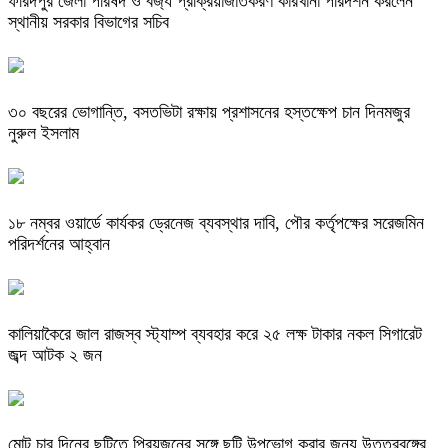
ফরিদপুর জেলা পরিষদ ও বর্জ্য প্রক্রিয়াজাতকরণ কারখানা পরিদর্শন করলেন
স্থানীয় সরকার বিভাগের সচিব
৩০ বছরের ভোগান্তি, বসতভিটা রক্ষায় প্রশাসনের হস্তক্ষেপ চান দিনমজুর
নুরুল ইসলাম
১৮ নম্বর ওয়ার্ডে কার্যকর ড্রেনেজ ব্যবস্থার দাবি, পৌর কর্তৃপক্ষের সরেজমিন
পরিদর্শনের আহ্বান
কালিয়াকৈরে জাল রাজস্ব স্ট্যাম্প ব্যবহার করে ২৫ লক্ষ টাকার নকল সিগারেট
জব্দ আটক ২ জন
মোট চার দিনের ছুটিতে প্রিয়জনের সঙ্গে ছুটি উপভোগ করার জন্য উত্তরবঙ্গের