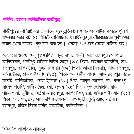
শাকিল হোসেন,কালিয়াকৈর(গাজীপুর)
গাজীপুরের কালিয়াকৈরে ডাকাতির প্রস্তুতিকালে ৭ জনকে আটক করেছে পুলিশ।
মঙ্গলবার ভোর ৪টা ২৫ মিনিটে কালিয়াকৈর থানাধীন চন্দ্রা কাঁচাবাজারের পূর্বপাশের
জঙ্গল থেকে তাদের গ্রেপ্তার করা হয়। এসময় ৪-৫ জন দৌড়ে পালিয়ে যায়।
দেলোয়ার ওরফে দেলু (৩৭)পিতা- মৃত দানেছ আলী, সাং- রতনপুর সেনপাড়া,
কালিয়াকৈর, গাজীপুর হাফিজ উদ্দিন হাইদু (২৬) পিতা- জয়নাল আবেদীন, সাং-
রতনপুর, কালিয়াকৈর, সুজন সিকদার (৩৫) পিতা- জহির সিকদার, সাং- রতনপুর,
কালিয়াকৈর, মারুফ ইসলাম (২৩), পিতা- আলমগীর আলম, সাং- রতনপুর লাদেন
মার্কেট, কালিয়াকৈর, শান্ত ইসলাম (২৩) পিতা- আবুল হোসেন, সাং- রতনপুর
লাদেন মার্কেট, কালিয়াকৈর, মো. জুম্মন (২৫) পিতা- মৃত ছোবাহান, সাং-
পাচনখোলা, মুন্সীগঞ্জ, বর্তমান- রতনপুর, কালিয়াকৈর, মো. জহিরুল ইসলাম (৩৫)
পিতা- আ. সাত্তার, সাং- দক্ষিণ রামখানা, নাগেশ্বরী, কুড়িগ্রাম, বর্তমান-
রতনপুর, মজিদ মিয়ার বাড়ির ভাড়াটিয়া, কালিয়াকৈর ।
ডিজিটাল আর্কাইভ সাবস্ক্রি