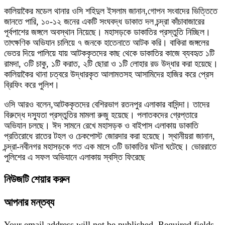
কালিয়াকৈর মডেল থানার ওসি শহিদুল ইসলাম জানান,গোপন সংবাদের ভিত্তিতে
জানতে পারি, ১০-১২ জনের একটি সংঘবদ্ধ ডাকাত দল চন্দ্রা কাঁচাবাজারের
পূর্বপাশের জঙ্গলে অবস্থান নিয়েছে। মহাসড়কে ডাকাতির প্রস্তুতি নিচ্ছিল।
তাৎক্ষণিক অভিযান চালিয়ে ৭ জনকে হাতেনাতে আটক করি। বাকিরা জঙ্গলের
ভেতর দিয়ে পালিয়ে যায় আটককৃতদের কাছ থেকে ডাকাতির কাজে ব্যবহৃত ১টি
রামদা, ৩টি চাকু, ১টি করাত, ২টি ছোরা ও ১টি লোহার রড উদ্ধার করা হয়েছে।
কালিয়াকৈর থানা চত্বরে উদ্ধারকৃত আলামতসহ আসামিদের হাজির করে প্রেস
ব্রিফিং করে পুলিশ।
ওসি আরও বলেন,আটককৃতদের বেশিরভাগ রতনপুর এলাকার বাসিন্দা। তাদের
বিরুদ্ধে দস্যুতা প্রস্তুতির মামলা রুজু হয়েছে। পলাতকদের গ্রেপ্তারে
অভিযান চলছে। ঈদ সামনে রেখে মহাসড়ক ও বাইপাস এলাকায় ডাকাতি
প্রতিরোধে রাতের টহল ও চেকপোস্ট জোরদার করা হয়েছে। স্থানীয়রা জানান,
চন্দ্রা-নবীনগর মহাসড়কে গত এক মাসে ৩টি ডাকাতির ঘটনা ঘটেছে। ভোররাতে
পুলিশের এ সফল অভিযানে এলাকায় স্বস্তি ফিরেছে
নিউজটি শেয়ার করুন
আপনার মন্তব্য
Your email address will not be published.
Required fields