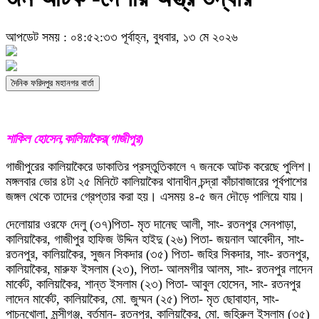
আপডেট সময় : ০৪:৫২:৩৩ পূর্বাহ্ন, বুধবার, ১৩ মে ২০২৬
দৈনিক ফরিদপুর মহানগর বার্তা
শাকিল হোসেন,কালিয়াকৈর(গাজীপুর)
গাজীপুরের কালিয়াকৈরে ডাকাতির প্রস্তুতিকালে ৭ জনকে আটক করেছে পুলিশ।
মঙ্গলবার ভোর ৪টা ২৫ মিনিটে কালিয়াকৈর থানাধীন চন্দ্রা কাঁচাবাজারের পূর্বপাশের
জঙ্গল থেকে তাদের গ্রেপ্তার করা হয়। এসময় ৪-৫ জন দৌড়ে পালিয়ে যায়।
দেলোয়ার ওরফে দেলু (৩৭)পিতা- মৃত দানেছ আলী, সাং- রতনপুর সেনপাড়া,
কালিয়াকৈর, গাজীপুর হাফিজ উদ্দিন হাইদু (২৬) পিতা- জয়নাল আবেদীন, সাং-
রতনপুর, কালিয়াকৈর, সুজন সিকদার (৩৫) পিতা- জহির সিকদার, সাং- রতনপুর,
কালিয়াকৈর, মারুফ ইসলাম (২৩), পিতা- আলমগীর আলম, সাং- রতনপুর লাদেন
মার্কেট, কালিয়াকৈর, শান্ত ইসলাম (২৩) পিতা- আবুল হোসেন, সাং- রতনপুর
লাদেন মার্কেট, কালিয়াকৈর, মো. জুম্মন (২৫) পিতা- মৃত ছোবাহান, সাং-
পাচনখোলা, মুন্সীগঞ্জ, বর্তমান- রতনপুর, কালিয়াকৈর, মো. জহিরুল ইসলাম (৩৫)