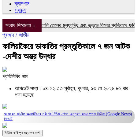
ক্যাম্পাস
স্বাস্থ্য
িদ্যুৎ, গ্যাস ও জ্বালানি তেলের মূল্যবৃদ্ধি এবং ভুতুড়ে বিলের প্রতিবাদে ফরিদপুর
সংবাদ শিরোনাম ::
প্রচ্ছদ /
জাতীয়
কালিয়াকৈরে ডাকাতির প্রস্তুতিকালে ৭ জন আটক
-দেশীয় অস্ত্র উদ্ধার
প্রতিনিধির নাম
আপডেট সময় : ০৪:৫২:৩৩ পূর্বাহ্ন, বুধবার, ১৩ মে ২০২৬
৮২ বার
পড়া হয়েছে
আজকের জার্নাল অনলাইনের সর্বশেষ নিউজ পেতে অনুসরণ করুন
গুগল নিউজ (Google News)
ফিডটি
দৈনিক ফরিদপুর মহানগর বার্তা