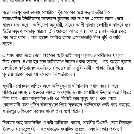
ধরে আনার নির্দেশ দেন বলে অভিযোগ রয়েছে।
পরে অভিযুক্তরা ছালাম বেপারীকে খুঁজতে বের হয়ে সন্ধ্যা ৬টার দিকে
চরমাধবদিয়া ইউনিয়নের আফজাল মন্ডলের হাট সংলগ্ন এলাকায় তাকে পেয়ে
মারধর শুরু করে। অভিযোগ অনুযায়ী, সাহেব আলী ছালাম বেপারীকে ঝাপটে ধরে
ইটের সড়কে আছাড় মারলে তিনি গুরুতর আহত হন এবং তার কান দিয়ে রক্ত
বের হতে থাকে। পরে হামেদ আলীও তাকে এলোপাতাড়ি কিল-ঘুষি ও লাথি
মারেন।
এ সময় বাধা দিতে গেলে নিহতের ছোট ভাই আবু বক্কার বেপারীকেও ধাক্কা
দিয়ে ফেলে দেওয়া হয় বলে অভিযোগে উল্লেখ করা হয়েছে। পরে আহত ছালাম
বেপারীকে নর্থচ্যানেল ইউনিয়নের আব্দুর রশিদ মুন্সি ডাঙ্গী এলাকায় নিয়ে গিয়ে
পুনরায় মারধর করা হয় বলেও দাবি পরিবারের।
স্থানীয় লোকজন এগিয়ে এলে অভিযুক্তরা ঘটনাস্থল ত্যাগ করে। পরে
পরিবারের সদস্যরা গুরুতর আহত অবস্থায় ছালাম বেপারীকে উদ্ধার করে বাড়িতে
নিয়ে যান। রাত আনুমানিক ৮টা ৪৫ মিনিটে তার মৃত্যু হয়। খবর পেয়ে
কোতোয়ালী থানা পুলিশ ঘটনাস্থলে গিয়ে সুরতহাল প্রতিবেদন তৈরি করে মরদেহ
ফরিদপুর মেডিকেল কলেজ হাসপাতাল মর্গে পাঠায়।
নিহতের ভাই আলাউদ্দিন বেপারী অভিযোগ করেন, স্থানীয় বিএনপি নেতা সিরাজুল
ইসলামের নেতৃত্বেই এ হত্যাকাণ্ড সংঘটিত হয়েছে। এছাড়া তার পরামর্শে