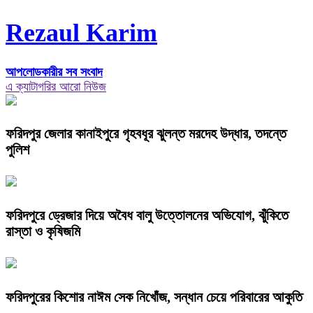
Rezaul Karim
আপলোডকারীর সব সংবাদ
এ ক্যাটাগরির আরো নিউজ
ফরিদপুর জেলার কানাইপুরে গৃহবধূর ঝুলন্ত মরদেহ উদ্ধার, তদন্তে
পুলিশ
ফরিদপুরে ড্রেজার দিয়ে অবৈধ বালু উত্তোলনের অভিযোগ, ঝুঁকিতে
রাস্তা ও কৃষিজমি
ফরিদপুরের কিশোর নাঈম সেক নিখোঁজ, সন্ধান চেয়ে পরিবারের আকুতি