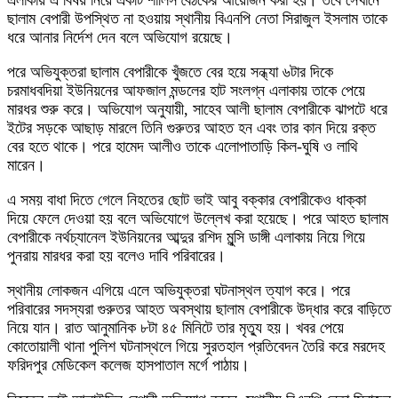
এলাকায় এ বিষয় নিয়ে একটি শালিস বৈঠকের আয়োজন করা হয়। তবে সেখানে
ছালাম বেপারী উপস্থিত না হওয়ায় স্থানীয় বিএনপি নেতা সিরাজুল ইসলাম তাকে
ধরে আনার নির্দেশ দেন বলে অভিযোগ রয়েছে।
পরে অভিযুক্তরা ছালাম বেপারীকে খুঁজতে বের হয়ে সন্ধ্যা ৬টার দিকে
চরমাধবদিয়া ইউনিয়নের আফজাল মন্ডলের হাট সংলগ্ন এলাকায় তাকে পেয়ে
মারধর শুরু করে। অভিযোগ অনুযায়ী, সাহেব আলী ছালাম বেপারীকে ঝাপটে ধরে
ইটের সড়কে আছাড় মারলে তিনি গুরুতর আহত হন এবং তার কান দিয়ে রক্ত
বের হতে থাকে। পরে হামেদ আলীও তাকে এলোপাতাড়ি কিল-ঘুষি ও লাথি
মারেন।
এ সময় বাধা দিতে গেলে নিহতের ছোট ভাই আবু বক্কার বেপারীকেও ধাক্কা
দিয়ে ফেলে দেওয়া হয় বলে অভিযোগে উল্লেখ করা হয়েছে। পরে আহত ছালাম
বেপারীকে নর্থচ্যানেল ইউনিয়নের আব্দুর রশিদ মুন্সি ডাঙ্গী এলাকায় নিয়ে গিয়ে
পুনরায় মারধর করা হয় বলেও দাবি পরিবারের।
স্থানীয় লোকজন এগিয়ে এলে অভিযুক্তরা ঘটনাস্থল ত্যাগ করে। পরে
পরিবারের সদস্যরা গুরুতর আহত অবস্থায় ছালাম বেপারীকে উদ্ধার করে বাড়িতে
নিয়ে যান। রাত আনুমানিক ৮টা ৪৫ মিনিটে তার মৃত্যু হয়। খবর পেয়ে
কোতোয়ালী থানা পুলিশ ঘটনাস্থলে গিয়ে সুরতহাল প্রতিবেদন তৈরি করে মরদেহ
ফরিদপুর মেডিকেল কলেজ হাসপাতাল মর্গে পাঠায়।