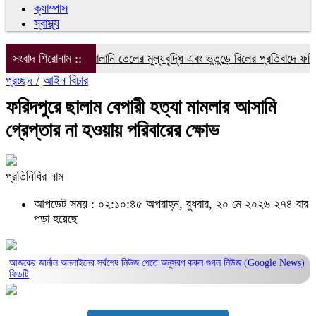
ক্যাম্পাস
স্বাস্থ্য
িদ্যুৎ, গ্যাস ও জ্বালানি তেলের মূল্যবৃদ্ধি এবং ভুতুড়ে বিলের প্রতিবাদে ফরিদপুর
সংবাদ শিরোনাম ::
প্রচ্ছদ /
আইন বিচার
ফরিদপুরে ছালাম বেপারী হত্যা মামলার আসামি
গ্রেপ্তার না হওয়ায় পরিবারের ক্ষোভ
প্রতিনিধির নাম
আপডেট সময় : ০২:১০:৪৫ অপরাহ্ন, বুধবার, ২০ মে ২০২৬
২৭৪ বার
পড়া হয়েছে
আজকের জার্নাল অনলাইনের সর্বশেষ নিউজ পেতে অনুসরণ করুন
গুগল নিউজ (Google News)
ফিডটি