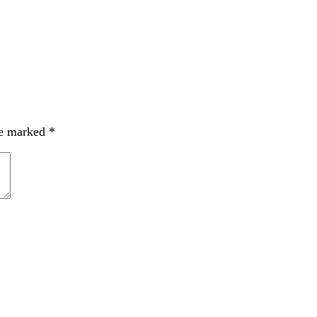
re marked
*