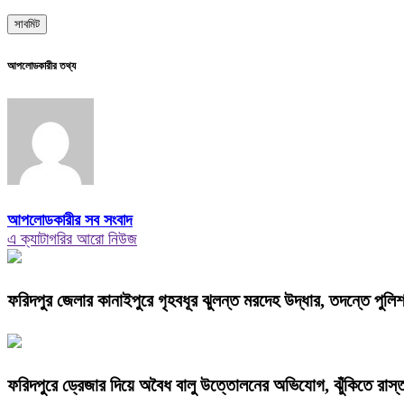
আপলোডকারীর তথ্য
আপলোডকারীর সব সংবাদ
এ ক্যাটাগরির আরো নিউজ
ফরিদপুর জেলার কানাইপুরে গৃহবধূর ঝুলন্ত মরদেহ উদ্ধার, তদন্তে পুলি
ফরিদপুরে ড্রেজার দিয়ে অবৈধ বালু উত্তোলনের অভিযোগ, ঝুঁকিতে রাস্