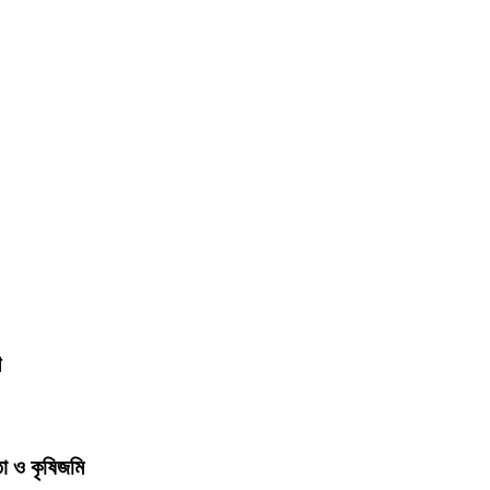
শ
তা ও কৃষিজমি