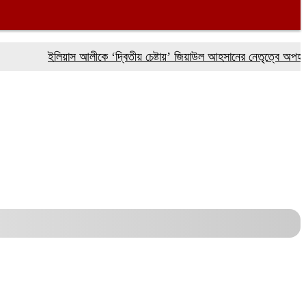
ইলিয়াস আলীকে ‘দ্বিতীয় চেষ্টায়’ জিয়াউল আহসানের নেতৃত্বে অপহরণ: চিফ 