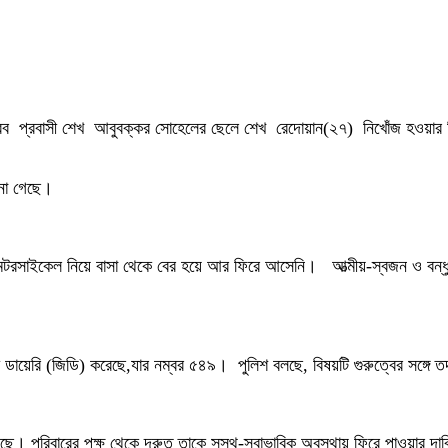
 আরব প্রবাসী শেখ আবুবক্কর সোহেলের ছেলে শেখ রেদোয়ান(২৭) নিখোঁজ হওয়ার
ানা গেছে।
টরসাইকেল নিয়ে বাসা থেকে বের হয়ে আর ফিরে আসেনি। আত্মীয়-স্বজন ও বন্ধুবা
ায়েরি (জিডি) করেছে,যার নম্বর ৫৪৯। পুলিশ বলছে, বিষয়টি গুরুত্বের সঙ্গে তদ
য়েছে। পরিবারের পক্ষ থেকে দ্রুত তাকে সুস্থ-স্বাভাবিক অবস্থায় ফিরে পাওয়ার দ