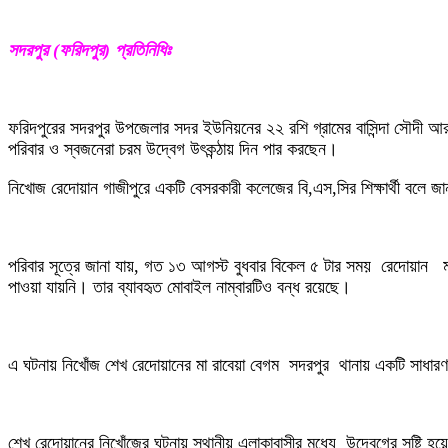
সদরপুর (ফরিদপুর) প্রতিনিধিঃ
ফরিদপুরের সদরপুর উপজেলার সদর ইউনিয়নের ২২ রশি গ্রামের বাসিন্দা সৌদী
পরিবার ও স্বজনেরা চরম উদ্বেগ উৎকন্ঠায় দিন পার করছেন।
নিখোজ রেদোয়ান গাজীপুরে একটি বেসরকারী কলেজের বি,এস,সির শিক্ষার্থী বলে জ
পরিবার সূত্রে জানা যায়, গত ১৩ আগস্ট বুধবার বিকেল ৫ টার সময় রেদোয়ান ম
পাওয়া যায়নি। তার ব্যাবহৃত মোবাইল নাম্বারটিও বন্ধ রয়েছে।
এ ঘটনায় নিখোঁজ শেখ রেদোয়ানের মা রাবেয়া বেগম সদরপুর থানায় একটি সাধারণ ড
শেখ রেদোয়ানের নিখোঁজের ঘটনায় স্থানীয় এলাকাবাসীর মধ্যে উদ্বেগের সৃষ্টি হ