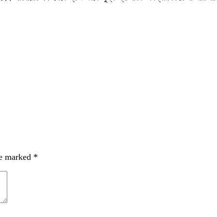
re marked
*