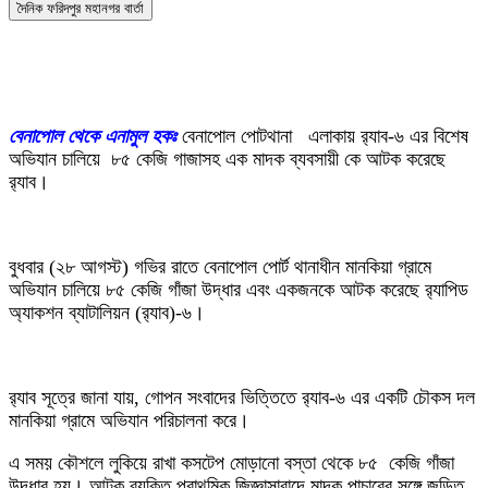
দৈনিক ফরিদপুর মহানগর বার্তা
বেনাপোল থেকে এনামুল হকঃ
বেনাপোল পোটথানা এলাকায় র‌্যাব-৬ এর বিশেষ
অভিযান চালিয়ে ৮৫ কেজি গাজাসহ এক মাদক ব্যবসায়ী কে আটক করেছে
র‌্যাব।
বুধবার (২৮ আগস্ট) গভির রাতে বেনাপোল পোর্ট থানাধীন মানকিয়া গ্রামে
অভিযান চালিয়ে ৮৫ কেজি গাঁজা উদ্ধার এবং একজনকে আটক করেছে র‌্যাপিড
অ্যাকশন ব্যাটালিয়ন (র‌্যাব)-৬।
র‌্যাব সূত্রে জানা যায়, গোপন সংবাদের ভিত্তিতে র‌্যাব-৬ এর একটি চৌকস দল
মানকিয়া গ্রামে অভিযান পরিচালনা করে।
এ সময় কৌশলে লুকিয়ে রাখা কসটেপ মোড়ানো বস্তা থেকে ৮৫ কেজি গাঁজা
উদ্ধার হয়। আটক ব্যক্তি প্রাথমিক জিজ্ঞাসাবাদে মাদক পাচারের সঙ্গে জড়িত