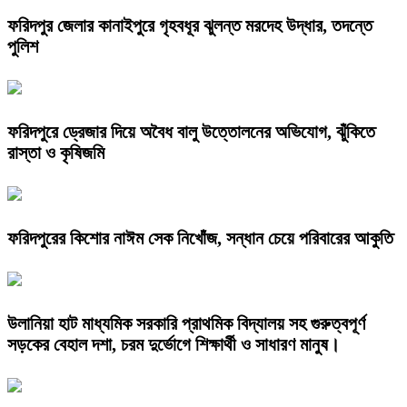
ফরিদপুর জেলার কানাইপুরে গৃহবধূর ঝুলন্ত মরদেহ উদ্ধার, তদন্তে
পুলিশ
ফরিদপুরে ড্রেজার দিয়ে অবৈধ বালু উত্তোলনের অভিযোগ, ঝুঁকিতে
রাস্তা ও কৃষিজমি
ফরিদপুরের কিশোর নাঈম সেক নিখোঁজ, সন্ধান চেয়ে পরিবারের আকুতি
উলানিয়া হাট মাধ্যমিক সরকারি প্রাথমিক বিদ্যালয় সহ গুরুত্বপূর্ণ
সড়কের বেহাল দশা, চরম দুর্ভোগে শিক্ষার্থী ও সাধারণ মানুষ।