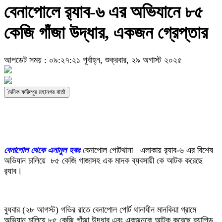
বেনাপোলে র‌্যাব-৬ এর অভিযানে ৮৫
কেজি গাঁজা উদ্ধার, একজন গ্রেপ্তার
আপডেট সময় : ০৯:২৭:২১ পূর্বাহ্ন, শুক্রবার, ২৯ অগাস্ট ২০২৫
দৈনিক ফরিদপুর মহানগর বার্তা
বেনাপোল থেকে এনামুল হকঃ
বেনাপোল পোটথানা এলাকায় র‌্যাব-৬ এর বিশেষ
অভিযান চালিয়ে ৮৫ কেজি গাজাসহ এক মাদক ব্যবসায়ী কে আটক করেছে
র‌্যাব।
বুধবার (২৮ আগস্ট) গভির রাতে বেনাপোল পোর্ট থানাধীন মানকিয়া গ্রামে
অভিযান চালিয়ে ৮৫ কেজি গাঁজা উদ্ধার এবং একজনকে আটক করেছে র‌্যাপিড