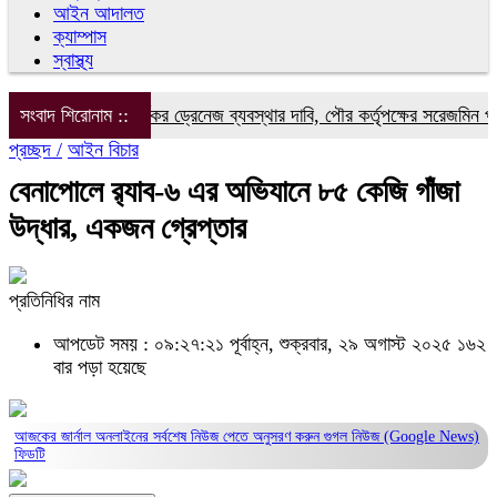
আইন আদালত
ক্যাম্পাস
স্বাস্থ্য
নম্বর ওয়ার্ডে কার্যকর ড্রেনেজ ব্যবস্থার দাবি, পৌর কর্তৃপক্ষের সরেজমিন পরিদর্শ
সংবাদ শিরোনাম ::
প্রচ্ছদ /
আইন বিচার
বেনাপোলে র‌্যাব-৬ এর অভিযানে ৮৫ কেজি গাঁজা
উদ্ধার, একজন গ্রেপ্তার
প্রতিনিধির নাম
আপডেট সময় : ০৯:২৭:২১ পূর্বাহ্ন, শুক্রবার, ২৯ অগাস্ট ২০২৫
১৬২
বার পড়া হয়েছে
আজকের জার্নাল অনলাইনের সর্বশেষ নিউজ পেতে অনুসরণ করুন
গুগল নিউজ (Google News)
ফিডটি