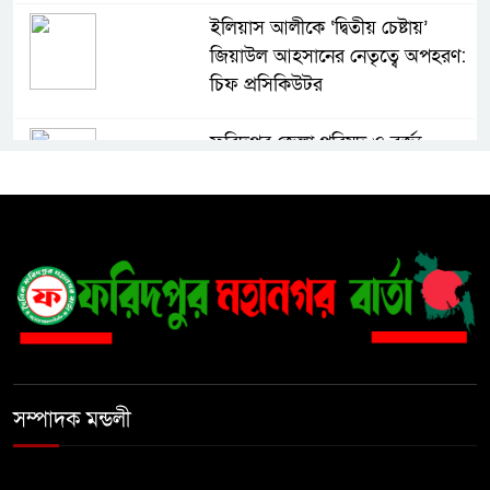
ইলিয়াস আলীকে ‘দ্বিতীয় চেষ্টায়’
জিয়াউল আহসানের নেতৃত্বে অপহরণ:
চিফ প্রসিকিউটর
ফরিদপুর জেলা পরিষদ ও বর্জ্য
প্রক্রিয়াজাতকরণ কারখানা পরিদর্শন
করলেন স্থানীয় সরকার বিভাগের সচিব
৩০ বছরের ভোগান্তি, বসতভিটা রক্ষায়
প্রশাসনের হস্তক্ষেপ চান দিনমজুর
নুরুল ইসলাম
১৮ নম্বর ওয়ার্ডে কার্যকর ড্রেনেজ
ব্যবস্থার দাবি, পৌর কর্তৃপক্ষের
সম্পাদক মন্ডলী
সরেজমিন পরিদর্শনের আহ্বান
কালিয়াকৈরে জাল রাজস্ব স্ট্যাম্প